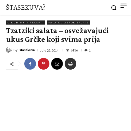
ŠTASEKUVA?
U KUHINJI / RECEPTI
SALATE / OBROK SALATE
Tzatziki salata – osvežavajući
ukus Grčke koji svima prija
By
stasekuva
6136
July 29, 2014
1