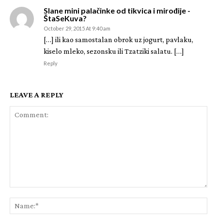
Slane mini palačinke od tikvica i mirođije -
ŠtaSeKuva?
October 29, 2015 At 9:40 am
[…] ili kao samostalan obrok uz jogurt, pavlaku,
kiselo mleko, sezonsku ili Tzatziki salatu. […]
Reply
LEAVE A REPLY
Comment:
Na