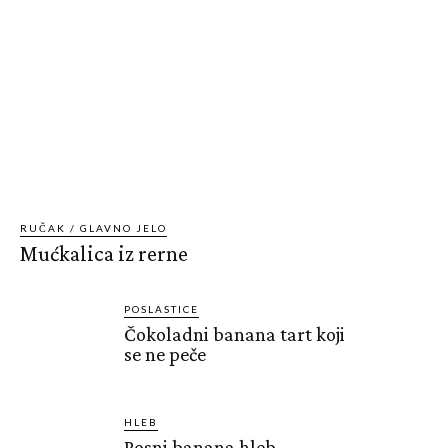
RUČAK / GLAVNO JELO
Mućkalica iz rerne
POSLASTICE
Čokoladni banana tart koji
se ne peče
HLEB
Posni banana hleb