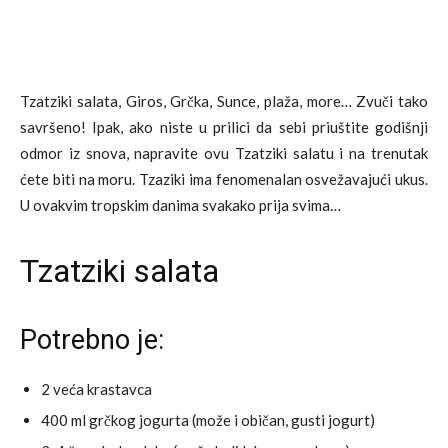
Tzatziki salata, Giros, Grčka, Sunce, plaža, more… Zvuči tako
savršeno! Ipak, ako niste u prilici da sebi priuštite godišnji
odmor iz snova, napravite ovu Tzatziki salatu i na trenutak
ćete biti na moru. Tzaziki ima fenomenalan osvežavajući ukus.
U ovakvim tropskim danima svakako prija svima…
Tzatziki salata
Potrebno je:
2 veća krastavca
400 ml grčkog jogurta (može i običan, gusti jogurt)