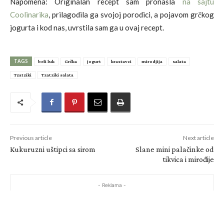
Napomena: Originalan recept sam pronašla
na sajtu
Coolinarika
, prilagodila ga svojoj porodici, a pojavom grčkog
jogurta i kod nas, uvrstila sam ga u ovaj recept.
TAGS
beli luk
Grčka
jogurt
krastavci
mirodjija
salata
Tzatziki
Tzatziki salata
Previous article
Next article
Kukuruzni uštipci sa sirom
Slane mini palačinke od
tikvica i mirođije
- Reklama -