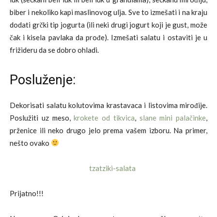
biber i nekoliko kapi maslinovog ulja. Sve to izmešati i na kraju
dodati grčki tip jogurta (ili neki drugi jogurt koji je gust, može
čak i kisela pavlaka da prođe). Izmešati salatu i ostaviti je u
frižideru da se dobro ohladi.
Posluženje:
Dekorisati salatu kolutovima krastavaca i listovima mirođije.
Poslužiti uz meso,
krokete od tikvica
,
slane mini palačinke
,
prženice ili neko drugo jelo prema vašem izboru. Na primer,
nešto ovako
Prijatno!!!