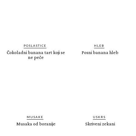
POSLASTICE
HLEB
Čokoladni banana tart koji se
Posni banana hleb
ne peče
MUSAKE
USKRS
Musaka od boranije
Skriveni zekani