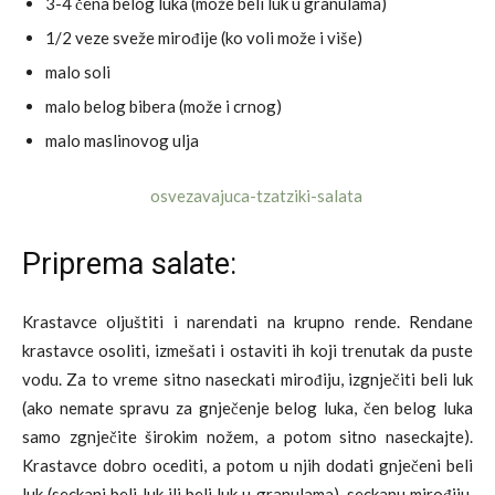
3-4 čena belog luka (može beli luk u granulama)
1/2 veze sveže mirođije (ko voli može i više)
malo soli
malo belog bibera (može i crnog)
malo maslinovog ulja
Priprema salate:
Krastavce oljuštiti i narendati na krupno rende. Rendane
krastavce osoliti, izmešati i ostaviti ih koji trenutak da puste
vodu. Za to vreme sitno naseckati mirođiju, izgnječiti beli luk
(ako nemate spravu za gnječenje belog luka, čen belog luka
samo zgnječite širokim nožem, a potom sitno naseckajte).
Krastavce dobro ocediti, a potom u njih dodati gnječeni beli
luk (seckani beli luk ili beli luk u granulama), seckanu mirođiju,