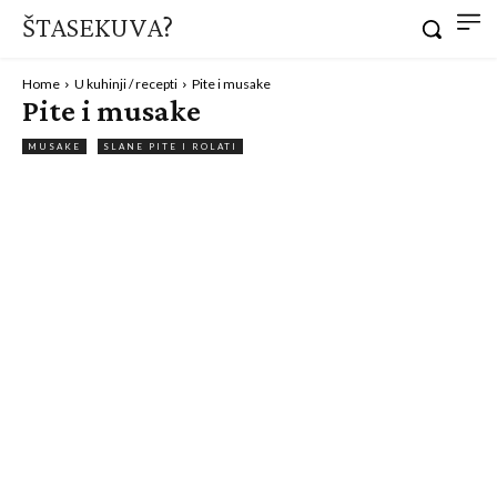
ŠTASEKUVA?
Home
U kuhinji / recepti
Pite i musake
Pite i musake
MUSAKE
SLANE PITE I ROLATI