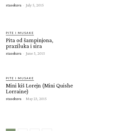
stasekuva
-
July 5, 2015
PITE I MUSAKE
Pita od šampinjona,
praziluka i sira
stasekuva
-
June 5, 2015
PITE I MUSAKE
Mini kiš Lorejn (Mini Quishe
Lorraine)
stasekuva
-
May 23, 2015