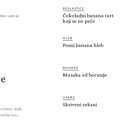
POSLASTICE
Čokoladni banana tart
 Ako vam je
koji se ne peče
HLEB
Posni banana hleb
MUSAKE
Musaka od boranije
ke
USKRS
Skriveni zekani
avršeno! Ipak,
ravite ovu...