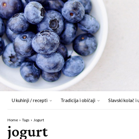
U kuhinji / recepti
Tradicija i običaji
Slavski kolač i 
Home
Tags
Jogurt
jogurt