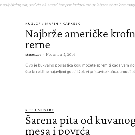
adipisicing elit, sed do eiusmod tempor incididunt ut labore et dolore magn
KUGLOF / MAFIN / KAPKEJK
Najbrže američke krofni
rerne
stasekuva
-
November 2, 2014
Ovo je bukvalno poslastica koju možete spremiti kada vam do
što bi rekli ne najavljeni gosti. Dok vi pristavite kaficu, umutiće
PITE I MUSAKE
Šarena pita od kuvano
mesa i povrća