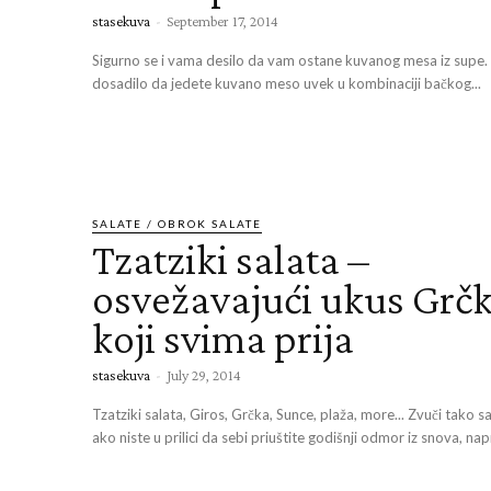
stasekuva
-
September 17, 2014
Sigurno se i vama desilo da vam ostane kuvanog mesa iz supe.
dosadilo da jedete kuvano meso uvek u kombinaciji bačkog...
SALATE / OBROK SALATE
Tzatziki salata –
osvežavajući ukus Grč
koji svima prija
stasekuva
-
July 29, 2014
Tzatziki salata, Giros, Grčka, Sunce, plaža, more... Zvuči tako s
ako niste u prilici da sebi priuštite godišnji odmor iz snova, nap