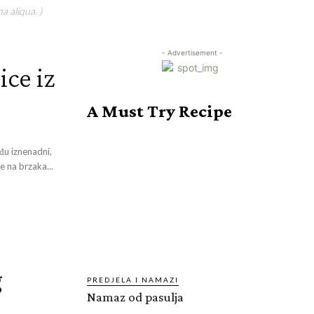
a aliqua. )
- Advertisement -
ce iz
A Must Try Recipe
đu iznenadni,
te na brzaka...
g
PREDJELA I NAMAZI
Namaz od pasulja