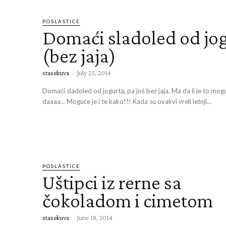
POSLASTICE
Domaći sladoled od jo
(bez jaja)
stasekuva
-
July 25, 2014
Domaći sladoled od jogurta, pa još bez jaja. Ma da li je to mo
daaaa... Moguće je i te kako!!! Kada su ovakvi vreli letnji...
POSLASTICE
Uštipci iz rerne sa
čokoladom i cimetom
stasekuva
-
June 18, 2014