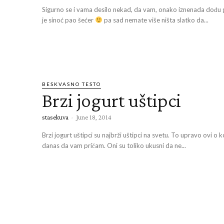
Sigurno se i vama desilo nekad, da vam, onako iznenada dođu
je sinoć pao šećer
pa sad nemate više ništa slatko da...
BESKVASNO TESTO
Brzi jogurt uštipci
stasekuva
-
June 18, 2014
Brzi jogurt uštipci su najbrži uštipci na svetu. To upravo ovi o 
danas da vam pričam. Oni su toliko ukusni da ne...