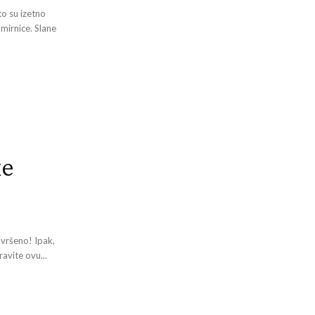
to su izetno
mirnice. Slane
ke
avršeno! Ipak,
ravite ovu...