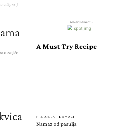
a aliqua. )
- Advertisement -
icama
A Must Try Recipe
ama osvojiće
kvica
PREDJELA I NAMAZI
Namaz od pasulja