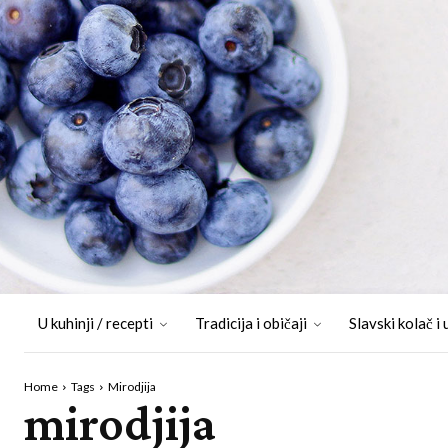
U kuhinji / recepti
Tradicija i običaji
Slavski kolač i 
Home
Tags
Mirodjija
mirodjija