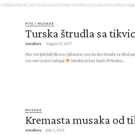
adipisicing elit, sed do eiusmod tempor incididunt ut labore et dolore magn
PITE I MUSAKE
Turska štrudla sa tikv
stasekuva
-
August 19, 2017
Ako ste ljubitelj tikvica i gibanice, ova turska štrudla sa tikvic
vas već na prvi zalogaj
Idealna je kao toplo ili hladno...
MUSAKE
Kremasta musaka od ti
stasekuva
-
July 5, 2015