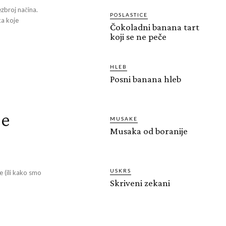
zbroj načina.
POSLASTICE
ka koje
Čokoladni banana tart
koji se ne peče
HLEB
Posni banana hleb
je
MUSAKE
Musaka od boranije
USKRS
 (ili kako smo
Skriveni zekani