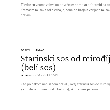
Tikvice su veoma zahvalno povrće jer se mogu pripremiti na be
Kremasta musaka od tikvica je jedna od brojnih varijanti musa
pravim...
SOSEVI I UMACI
Starinski sos od mirođi
(beli sos)
stasekuva
-
March 15, 2015
Kao po nekom nepisanom pravilu, ovaj starinski sos od mirođije
ga mi deca oduvek zvali - beli sos), skoro uvek jedemo...