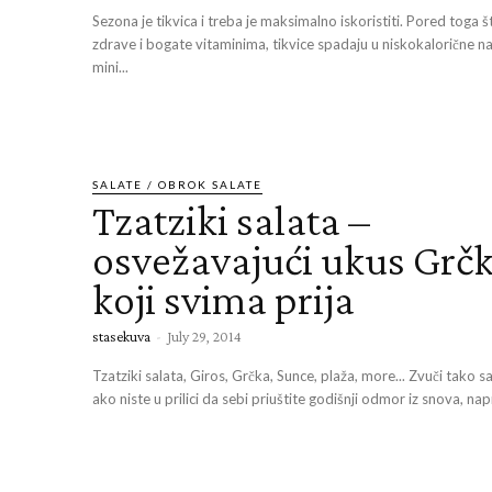
Sezona je tikvica i treba je maksimalno iskoristiti. Pored toga š
zdrave i bogate vitaminima, tikvice spadaju u niskokalorične na
mini...
SALATE / OBROK SALATE
Tzatziki salata –
osvežavajući ukus Grč
koji svima prija
stasekuva
-
July 29, 2014
Tzatziki salata, Giros, Grčka, Sunce, plaža, more... Zvuči tako s
ako niste u prilici da sebi priuštite godišnji odmor iz snova, nap