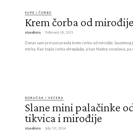
SUPE I ČORBE
Krem čorba od mirođij
stasekuva
-
February 18, 2015
Danas sam prvi put pravila krem čorbu od mirođije. Izuzetnog j
mirisa. Kao topla čorba okrepljulje, a kao hladna osvežava, pa ć
DORUČAK / VEČERA
Slane mini palačinke o
tikvica i mirođije
stasekuva
-
July 30, 2014