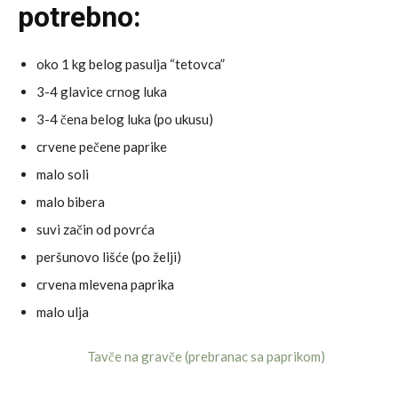
potrebno:
oko 1 kg belog pasulja “tetovca”
3-4 glavice crnog luka
3-4 čena belog luka (po ukusu)
crvene pečene paprike
malo soli
malo bibera
suvi začin od povrća
peršunovo lišće (po želji)
crvena mlevena paprika
malo ulja