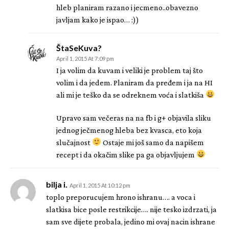
hleb planiram razano i jecmeno..obavezno
javljam kako je ispao… :))
ŠtaSeKuva?
April 1, 2015 At 7:09 pm
I ja volim da kuvam i veliki je problem taj što
volim i da jedem. Planiram da pređem i ja na HI
ali mi je teško da se odreknem voća i slatkiša
Upravo sam večeras na na fb i g+ objavila sliku
jednog ječmenog hleba bez kvasca, eto koja
slučajnost
Ostaje mi još samo da napišem
recept i da okačim slike pa ga objavljujem
bilja i.
April 1, 2015 At 10:12 pm
toplo preporucujem hrono ishranu…. a voca i
slatkisa bice posle restrikcije…. nije tesko izdrzati, ja
sam sve dijete probala, jedino mi ovaj nacin ishrane