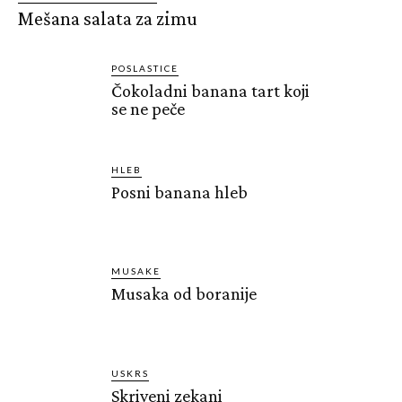
Mešana salata za zimu
POSLASTICE
Čokoladni banana tart koji
se ne peče
HLEB
Posni banana hleb
MUSAKE
Musaka od boranije
USKRS
Skriveni zekani