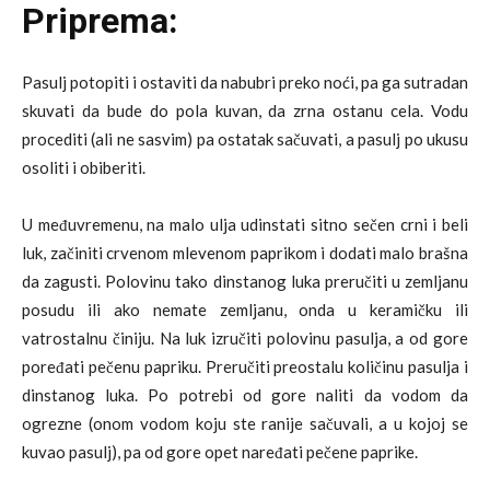
Priprema:
Pasulj potopiti i ostaviti da nabubri preko noći, pa ga sutradan
skuvati da bude do pola kuvan, da zrna ostanu cela. Vodu
procediti (ali ne sasvim) pa ostatak sačuvati, a pasulj po ukusu
osoliti i obiberiti.
U međuvremenu, na malo ulja udinstati sitno sečen crni i beli
luk, začiniti crvenom mlevenom paprikom i dodati malo brašna
da zagusti. Polovinu tako dinstanog luka preručiti u zemljanu
posudu ili ako nemate zemljanu, onda u keramičku ili
vatrostalnu činiju. Na luk izručiti polovinu pasulja, a od gore
poređati pečenu papriku. Preručiti preostalu količinu pasulja i
dinstanog luka. Po potrebi od gore naliti da vodom da
ogrezne (onom vodom koju ste ranije sačuvali, a u kojoj se
kuvao pasulj), pa od gore opet naređati pečene paprike.