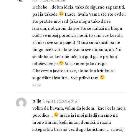
April 1, 2015 At 3:41 pm
Hehehe… dobra ideja, tako će sigurno zapamtiti,
pa i ja takođe
Inače, hvala Vama što ste ovde i
što pratite moj rad (ako mogu tako da se
izrazim, s obzirom da sve što se nalazi na blogu
sviđa se mojoj porodici i meni, to sam sve kuvala
za nas i sve smo pojeli). Ukusi su različiti pa ne
mogu očekivati da se svima sve dopada, ali, što
se hleba sa kefirom tiče, ko god ga je probao
oduševljen je
što je meni jako drago.
Obavezno javite utiske, slobodno kritikujte,
sugerišite i hvalite… Sve prihvatam
Reply
bilja i.
April 1, 2015 At 6:34 pm
volim da kuvam, volim da jedem…kao i cela moja
porodica…
inace ja i moj mladji sin smo na
hrono ishrani, kefir imam domaci, a razna
integralna brasna vec dugo koristimo….. za ovaj