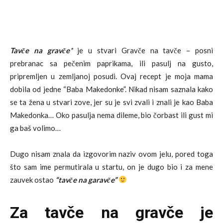
Tavče na gravče
*
je u stvari Gravče na tavče – posni
prebranac sa pečenim paprikama, ili pasulj na gusto,
pripremljen u zemljanoj posudi. Ovaj recept je moja mama
dobila od jedne “Baba Makedonke”. Nikad nisam saznala kako
se ta žena u stvari zove, jer su je svi zvali i znali je kao Baba
Makedonka… Oko pasulja nema dileme, bio čorbast ili gust mi
ga baš volimo…
Dugo nisam znala da izgovorim naziv ovom jelu, pored toga
što sam ime permutirala u startu, on je dugo bio i za mene
zauvek ostao
“tavče na garavče”
Za tavče na gravče je