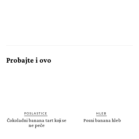
Probajte i ovo
POSLASTICE
HLEB
Čokoladni banana tart koji se
Posni banana hleb
ne peče