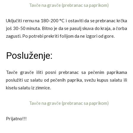
Uključiti rernu na 180-200
°C i ostaviti da se prebranac krčka
još 30-50 minuta. Bitno je da se pasulj skuva do kraja, a čorba
zagusti. Po potrebi prekriti folijom da ne izgori od gore.
Posluženje:
Tavče gravče iliti posni prebranac sa pečenim paprikama
poslužiti uz salatu od pečenih paprika, svežu kupus salatu ili
kiselu salatu iz zimnice.
Prijatno!!!