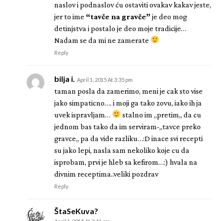
naslov i podnaslov ću ostaviti ovakav kakav jeste,
jer to ime
“tavče na gravče”
je deo mog
detinjstva i postalo je deo moje tradicije…
Nadam se da mi ne zamerate
Reply
bilja i.
April 1, 2015 At 3:35 pm
taman posla da zamerimo, meni je cak sto vise
jako simpaticno…. i moji ga tako zovu, iako ih ja
uvek ispravljam…
stalno im ,,pretim,, da cu
jednom bas tako da im serviram-,,tavce preko
gravce,, pa da vide razliku…:D inace svi recepti
su jako lepi, nasla sam nekoliko koje cu da
isprobam, prvi je hleb sa kefirom…:) hvala na
divnim receptima..veliki pozdrav
Reply
ŠtaSeKuva?