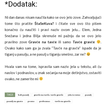
*Dodatak:
Ni dan danas nisam naučila kako se ovo jelo zove. Zahvaljujući
tome što pratite
ŠtaSeKuva?
i
čitate sve ovo što pišem
konačno ću naučiti i pravi naziv ovom jelu… Elem, Jedna
Snežana i jedna Bilja skrenuše mi pažnju da se ovo jelo
pravilno zove
Gravče na tavče
ili samo
Tavče gravče
.
Ovako kako sam ga ja zvala “Tavče na gravče” ispade da je
tiganj u pasulju, a ne pasulj u tiganju smešno, zar ne?
Hvala vam na tome, ispravila sam naziv jela u tekstu, ali ću
naslov i podnaslov, u znak sećanja na moje detinjstvo, ostaviti
ovako, ne zamerite mi
TAGS
beli pasulj
gravče na tavče. tavče gravče
jela iz rerne
pasulj
pasulj na gusto
posno
prebranac
tavče na gravče