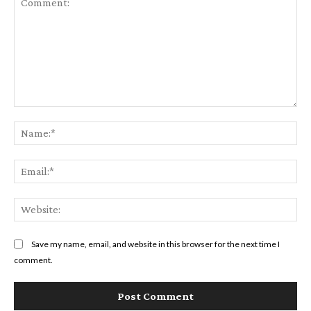
Comment:
Na
Ema
Web
Save my name, email, and website in this browser for the next time I
comment.