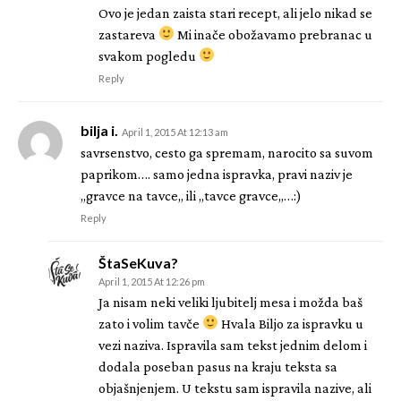
Ovo je jedan zaista stari recept, ali jelo nikad se
zastareva
Mi inače obožavamo prebranac u
svakom pogledu
Reply
bilja i.
April 1, 2015 At 12:13 am
savrsenstvo, cesto ga spremam, narocito sa suvom
paprikom…. samo jedna ispravka, pravi naziv je
,,gravce na tavce,, ili ,,tavce gravce,,…:)
Reply
ŠtaSeKuva?
April 1, 2015 At 12:26 pm
Ja nisam neki veliki ljubitelj mesa i možda baš
zato i volim tavče
Hvala Biljo za ispravku u
vezi naziva. Ispravila sam tekst jednim delom i
dodala poseban pasus na kraju teksta sa
objašnjenjem. U tekstu sam ispravila nazive, ali