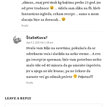
,,skinuo,, onaj prvi visak kg koji ima preko 23 god. jos
od prve trudnoce
… videla sam sliku na fb, hleb
fantasticno izgleda, cekam recept…. samo u mom
slucaju bice za dorucak…
Reply
ŠtaSeKuva?
April 2, 2015 At 1:04 am
Hvala vam Biljo na savetima, pokušaću da se
odreknem voća i slatkiša na neko vreme… A evo
ga i recept je spreman, biće vam potrebno nešto
malo više od 40 minuta da ga umesite i ispečete,
jer u njega ne ide kvasac, pa ne čekate da
naraste već ga odmah pečete
Prijatno!!!
Reply
LEAVE A REPLY