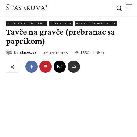
ŠTASEKUVA?
U KUHINJI / RECEPTI
POSNA JELA
RUČAK / GLAVNO JELO
Tavče na gravče (prebranac sa
paprikom)
By
stasekuva
12281
January 13, 2015
10