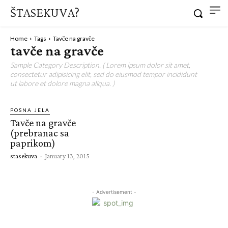
ŠTASEKUVA?
Home
Tags
Tavče na gravče
tavče na gravče
Sample Category Description. ( Lorem ipsum dolor sit amet,
consectetur adipisicing elit, sed do eiusmod tempor incididunt
ut labore et dolore magna aliqua. )
POSNA JELA
Tavče na gravče
(prebranac sa
paprikom)
stasekuva
-
January 13, 2015
- Advertisement -