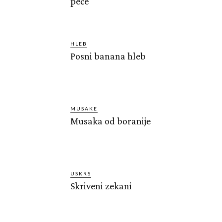
peče
HLEB
Posni banana hleb
MUSAKE
Musaka od boranije
USKRS
Skriveni zekani