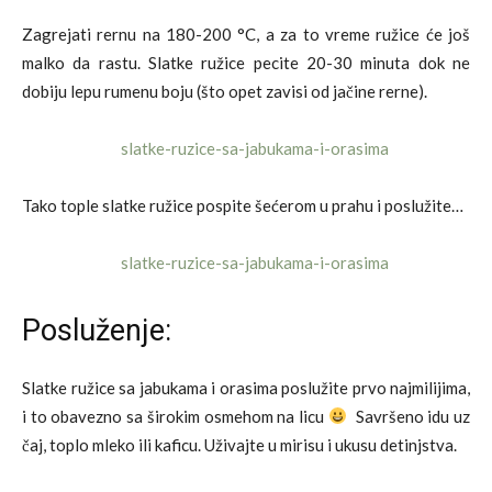
Zagrejati rernu na 180-200 °C, a za to vreme ružice će još
malko da rastu. Slatke ružice pecite 20-30 minuta dok ne
dobiju lepu rumenu boju (što opet zavisi od jačine rerne).
Tako tople slatke ružice pospite šećerom u prahu i poslužite…
Posluženje:
Slatke ružice sa jabukama i orasima poslužite prvo najmilijima,
i to obavezno sa širokim osmehom na licu
Savršeno idu uz
čaj, toplo mleko ili kaficu. Uživajte u mirisu i ukusu detinjstva.