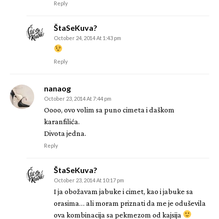
Reply
ŠtaSeKuva?
October 24, 2014 At 1:43 pm
Reply
nanaog
October 23, 2014 At 7:44 pm
Oooo, ovo volim sa puno cimeta i daškom
karanfilića.
Divota jedna.
Reply
ŠtaSeKuva?
October 23, 2014 At 10:17 pm
I ja obožavam jabuke i cimet, kao i jabuke sa
orasima… ali moram priznati da me je oduševila
ova kombinacija sa pekmezom od kajsija