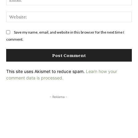
Web
Save my name, email, and website in this browser for the next time I
comment.
This site uses Akismet to reduce spam.
Learn how your
comment data is processed.
- Reklama -