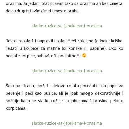
orasima. Ja jedan rolat pravim tako sa orasima ali bez cimeta,
dok u drugi stavim cimet umesto oraha.
Testo zarolati i napraviti rolat. Seći rolat na jednake kriške,
ređati u korpice za mafine (silikonske ili papirne). Ukoliko
nemate korpice, nabavite ih pod hitno!!!
Šalu na stranu, možete delove rolata poređati i na papir za
pečenje i peći kao pužiće, ali je ipak mnogo dekorativnije i
sočnije kada se slatke ružice sa jabukama i orasima peku u
korpicama.