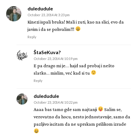
duledudule
October 23, 2014 At 3:23 pm
Kinezi ispali bruka! Mali i zuti, kao na slici, evo da
javim i da se pohvalim!!!
Reply
ŠtaSeKuva?
October 23, 2014 At 10:19 pm
E pa drago mi je… hajd sad probaj i nešto
slatko… mislim, već kad si tu
Reply
duledudule
October 23, 2014 At 10:22 pm
Aaaa bas tamo gde sam najtanji
Salim se,
verovatno da hocu, nesto jednostavnije, samo da
pazljivo iscitam da ne uprskam prilikom izrade