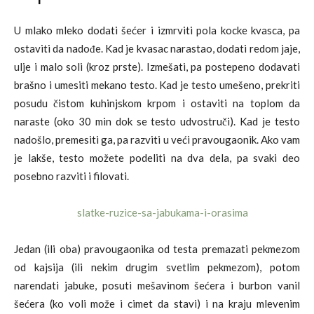
U mlako mleko dodati šećer i izmrviti pola kocke kvasca, pa
ostaviti da nadođe. Kad je kvasac narastao, dodati redom jaje,
ulje i malo soli (kroz prste). Izmešati, pa postepeno dodavati
brašno i umesiti mekano testo. Kad je testo umešeno, prekriti
posudu čistom kuhinjskom krpom i ostaviti na toplom da
naraste (oko 30 min dok se testo udvostruči). Kad je testo
nadošlo, premesiti ga, pa razviti u veći pravougaonik. Ako vam
je lakše, testo možete podeliti na dva dela, pa svaki deo
posebno razviti i filovati.
Jedan (ili oba) pravougaonika od testa premazati pekmezom
od kajsija (ili nekim drugim svetlim pekmezom), potom
narendati jabuke, posuti mešavinom šećera i burbon vanil
šećera (ko voli može i cimet da stavi) i na kraju mlevenim