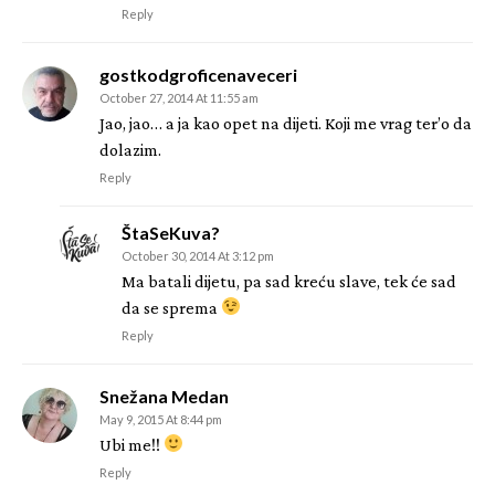
Reply
gostkodgroficenaveceri
October 27, 2014 At 11:55 am
Jao, jao… a ja kao opet na dijeti. Koji me vrag ter’o da
dolazim.
Reply
ŠtaSeKuva?
October 30, 2014 At 3:12 pm
Ma batali dijetu, pa sad kreću slave, tek će sad
da se sprema
Reply
Snežana Medan
May 9, 2015 At 8:44 pm
Ubi me!!
Reply