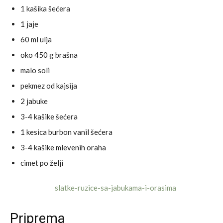
1 kašika šećera
1 jaje
60 ml ulja
oko 450 g brašna
malo soli
pekmez od kajsija
2 jabuke
3-4 kašike šećera
1 kesica burbon vanil šećera
3-4 kašike mlevenih oraha
cimet po želji
Priprema