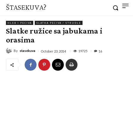
ŠTASEKUVA?
HLEB I PECIVA
SLATKA PECIVA / STRUDLE
Slatke ružice sa jabukama i
orasima
By
stasekuva
19725
October 23, 2014
16