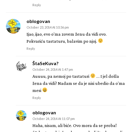
Reply
oblogovan
October 23, 2014 At 10:36 pm
Ijao, ijao, evo o’ma zovem ženu da vidi ovo.
Pokvariću tastaturu, balavim po njoj.
Reply
ŠtaSeKuva?
October 24, 2014 At 1:47 pm
Auuuu, pa nemoj po tastaturi
… I jel došla
žena da vidi? Nadam se da je nisi ubedio da o’ma
mesi
Reply
oblogovan
October 24, 2014 At 11:07 pm
Haha, nisam, ali biće. Ovo mora da se proba!