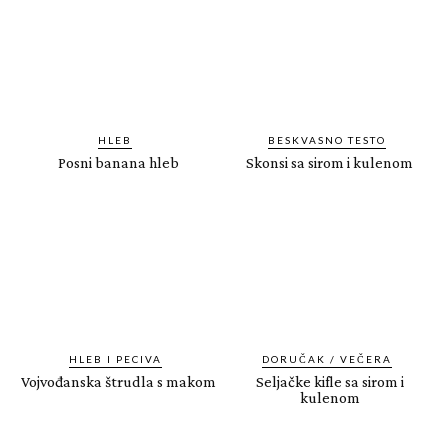
HLEB
BESKVASNO TESTO
Posni banana hleb
Skonsi sa sirom i kulenom
HLEB I PECIVA
DORUČAK / VEČERA
Vojvođanska štrudla s makom
Seljačke kifle sa sirom i
kulenom