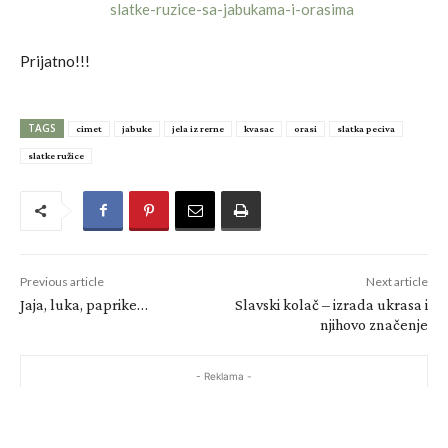
Prijatno!!!
TAGS
cimet
jabuke
jela iz rerne
kvasac
orasi
slatka peciva
slatke ružice
Previous article
Next article
Jaja, luka, paprike…
Slavski kolač – izrada ukrasa i
njihovo značenje
- Reklama -