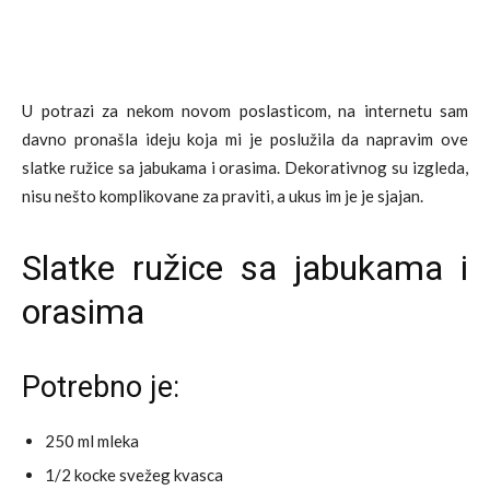
U potrazi za nekom novom poslasticom, na internetu sam
davno pronašla ideju koja mi je poslužila da napravim ove
slatke ružice sa jabukama i orasima. Dekorativnog su izgleda,
nisu nešto komplikovane za praviti, a ukus im je je sjajan.
Slatke ružice sa jabukama i
orasima
Potrebno je:
250 ml mleka
1/2 kocke svežeg kvasca