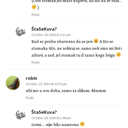
(Ode stomak još malo napred, ali šta da se radi…
)
Reply
ŠtaSeKuva?
October 30, 2014 At 3:11 pm
Kad se proba obavezno da se javi
A što se
stomaka tiče, ne sekiraj se, samo nek smo mi živi i
zdravi, a sad, jel stomak tu il tamo koga briga
Reply
robin
October 23, 2014 At 10:55 pm
ubi me u ovo doba, samo sa slikom. Mmmm
Reply
ŠtaSeKuva?
October 24, 2014 At 1:48 pm
Izvini…. nije bilo namerno