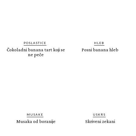
POSLASTICE
HLEB
Čokoladni banana tart koji se
Posni banana hleb
ne peče
MUSAKE
USKRS
Musaka od boranije
Skriveni zekani