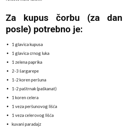
Za kupus čorbu (za dan
posle) potrebno je:
1 glavica kupusa
1 glavica crnog luka
1 zelena paprika
2-3 šargarepe
1-2 koren peršuna
1-2 paštrnak (paškanat)
1 koren celera
1 veza peršunovog lišća
1 veza celerovog lišća
kuvani paradajz