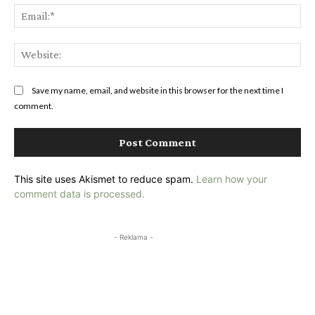
Ema
Web
Save my name, email, and website in this browser for the next time I
comment.
This site uses Akismet to reduce spam.
Learn how your
comment data is processed.
- Reklama -