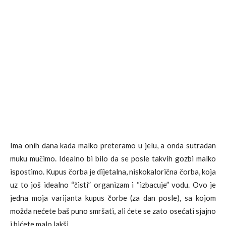
Ima onih dana kada malko preteramo u jelu, a onda sutradan
muku mučimo. Idealno bi bilo da se posle takvih gozbi malko
ispostimo. Kupus čorba je dijetalna, niskokalorična čorba, koja
uz to još idealno “čisti” organizam i “izbacuje” vodu. Ovo je
jedna moja varijanta kupus čorbe (za dan posle), sa kojom
možda nećete baš puno smršati, ali ćete se zato osećati sjajno
i bićete malo lakši…