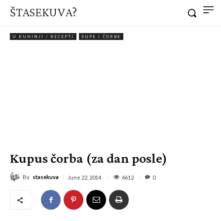
ŠTASEKUVA?
U KUHINJI / RECEPTI
SUPE I ČORBE
Kupus čorba (za dan posle)
By
stasekuva
4612
June 22, 2014
0