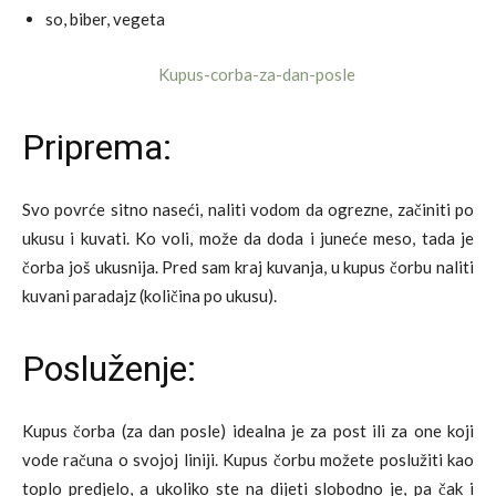
so, biber, vegeta
Priprema:
Svo povrće sitno naseći, naliti vodom da ogrezne, začiniti po
ukusu i kuvati. Ko voli, može da doda i juneće meso, tada je
čorba još ukusnija. Pred sam kraj kuvanja, u kupus čorbu naliti
kuvani paradajz (količina po ukusu).
Posluženje:
Kupus čorba (za dan posle) idealna je za post ili za one koji
vode računa o svojoj liniji. Kupus čorbu možete poslužiti kao
toplo predjelo, a ukoliko ste na dijeti slobodno je, pa čak i