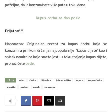
poželjno, da je konzumirate više puta u toku dana.
Prijatno!!!
Napomena: Originalan recept za kupus čorbu koja se
konzumira prilikom držanja najpopularnije “kupus dijete” kao i
spisak namirnica koje smete jesti u toku trajanja kupus dijete,
pronaćićete
ovde
.
TAGS
celer
čorba
dijetalno
jela na kašiku
kupus
Kupus čorba
paprika
peršun
rucak
šargarepa