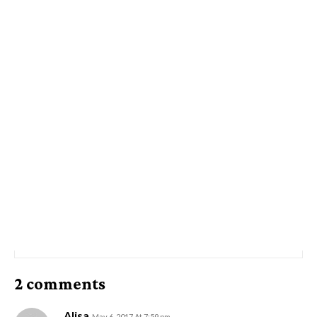
2 comments
Alisa
May 6, 2017 At 7:59 pm