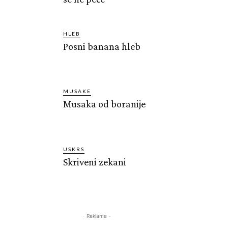
HLEB
Posni banana hleb
MUSAKE
Musaka od boranije
USKRS
Skriveni zekani
- Reklama -