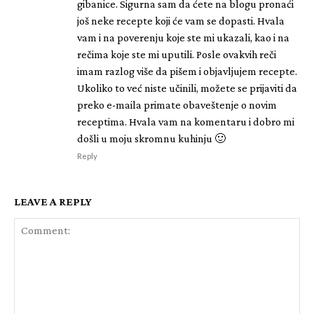
gibanice. Sigurna sam da ćete na blogu pronaći
još neke recepte koji će vam se dopasti. Hvala
vam i na poverenju koje ste mi ukazali, kao i na
rečima koje ste mi uputili. Posle ovakvih reči
imam razlog više da pišem i objavljujem recepte.
Ukoliko to već niste učinili, možete se prijaviti da
preko e-maila primate obaveštenje o novim
receptima. Hvala vam na komentaru i dobro mi
došli u moju skromnu kuhinju 🙂
Reply
LEAVE A REPLY