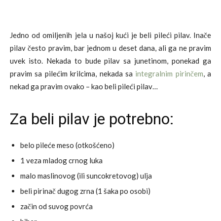
Jedno od omiljenih jela u našoj kući je beli pileći pilav. Inače
pilav često pravim, bar jednom u deset dana, ali ga ne pravim
uvek isto. Nekada to bude pilav sa junetinom, ponekad ga
pravim sa pilećim krilcima, nekada sa
integralnim pirinčem
, a
nekad ga pravim ovako – kao beli pileći pilav…
Za beli pilav je potrebno:
belo pileće meso (otkošćeno)
1 veza mladog crnog luka
malo maslinovog (ili suncokretovog) ulja
beli pirinač dugog zrna (1 šaka po osobi)
začin od suvog povrća