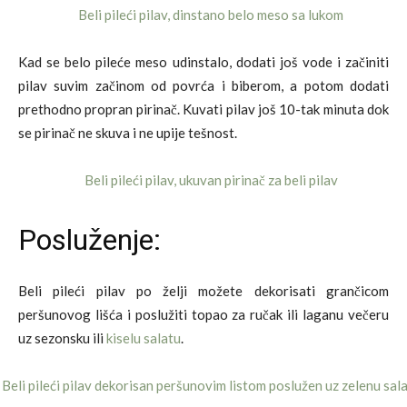
Kad se belo pileće meso udinstalo, dodati još vode i začiniti
pilav suvim začinom od povrća i biberom, a potom dodati
prethodno propran pirinač. Kuvati pilav još 10-tak minuta dok
se pirinač ne skuva i ne upije tešnost.
Posluženje:
Beli pileći pilav po želji možete dekorisati grančicom
peršunovog lišća i poslužiti topao za ručak ili laganu večeru
uz sezonsku ili
kiselu salatu
.