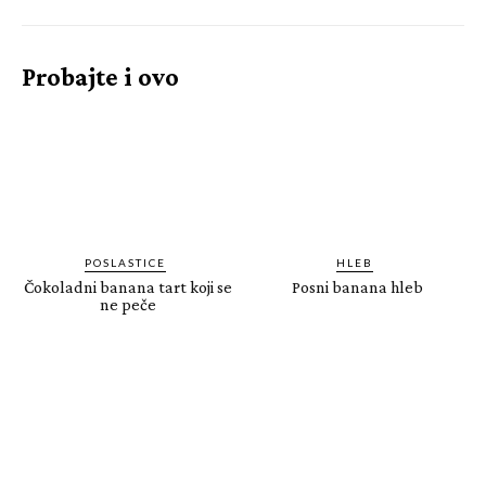
Probajte i ovo
POSLASTICE
HLEB
Čokoladni banana tart koji se
Posni banana hleb
ne peče