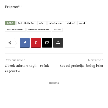
Prijatno!!!
TAGS
beli pileći pilav
pilav
pileće meso
pirinač
rucak
rucak na brzaka
rucak za 30 minuta
večera
Previous article
Next article
Obrok salata u tegli – ručak
Sos od prokelja i belog luka
za poneti
- Reklama -