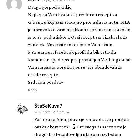
Draga gospodjo Gikic,
Najljepsa Vam hvala za preukusni recept za
Gibanicu koji sam slucajno pronasla na netu. BILA
je upravo kao vasa na slikama i preukusna tako da
smo svi pod utiskom. Ovaj recept sam izabrala za
zauvijek. Nastavite tako i puno Vam hvala.
P.S.nemajuci facebook profil da bih ostavila
komentar ispod recepta pronadjoh Vas blog da bih
Vam napisala poruku i jos se vise obradovah za
ostale recepte.
Srdacan pozdrav.
Reply
ŠtaSeKuva?
May 7, 2017 At 1:10 pm
Poštovana Alisa, pravo je zadovoljstvo pročitati
ovakav komentar 🙂 Pre svega, izuzetno mi je
drago da ste zadovoljni ukusom i izgledom