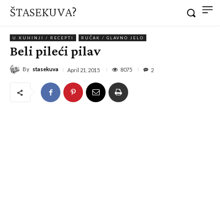
ŠTASEKUVA?
U KUHINJI / RECEPTI
RUČAK / GLAVNO JELO
Beli pileći pilav
By
stasekuva
8075
April 21, 2015
2