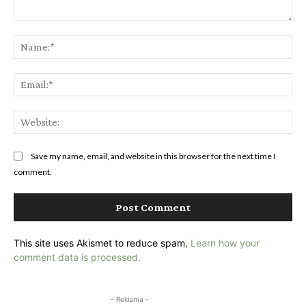
Comment:
Na
Ema
Web
Save my name, email, and website in this browser for the next time I
comment.
This site uses Akismet to reduce spam.
Learn how your
comment data is processed.
- Reklama -