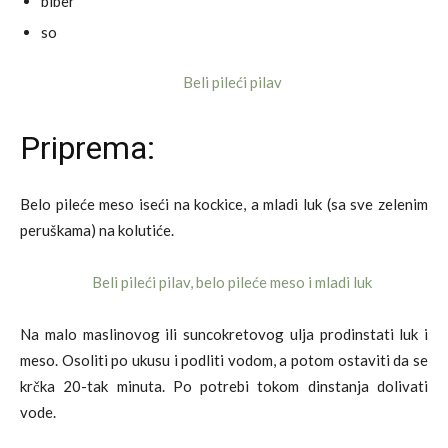
biber
so
Priprema:
Belo pileće meso iseći na kockice, a mladi luk (sa sve zelenim
peruškama) na kolutiće.
Na malo maslinovog ili suncokretovog ulja prodinstati luk i
meso. Osoliti po ukusu i podliti vodom, a potom ostaviti da se
krčka 20-tak minuta. Po potrebi tokom dinstanja dolivati
vode.