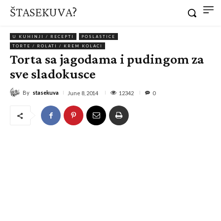
ŠTASEKUVA?
U KUHINJI / RECEPTI
POSLASTICE
TORTE / ROLATI / KREM KOLACI
Torta sa jagodama i pudingom za
sve sladokusce
By
stasekuva
12342
June 8, 2014
0