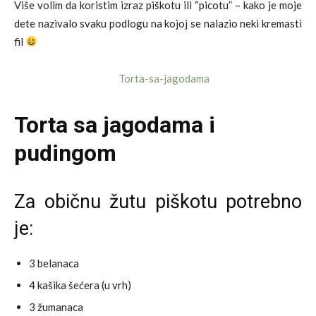
Više volim da koristim izraz piškotu ili “picotu” – kako je moje
dete nazivalo svaku podlogu na kojoj se nalazio neki kremasti
fil
Torta sa jagodama i
pudingom
Za običnu žutu piškotu potrebno
je:
3 belanaca
4 kašika šećera (u vrh)
3 žumanaca