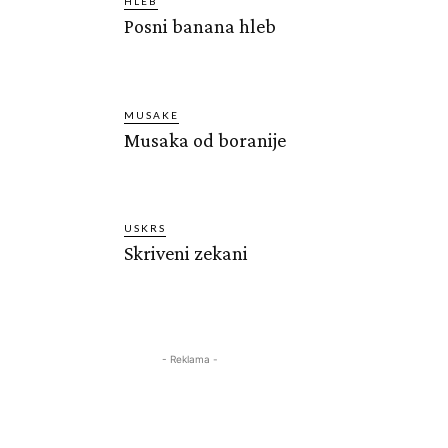
HLEB
Posni banana hleb
MUSAKE
Musaka od boranije
USKRS
Skriveni zekani
- Reklama -