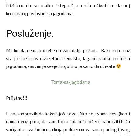
frižideru da se malko “stegne”, a onda uživati u slasnoj
kremastoj poslastici sa jagodama.
Posluženje:
Mislim da nema potrebe da vam dalje pričam… Kako ćete i uz
šta poslužiti ovu izuzetno kremastu, laganu, slatku tortu sa
jagodama, sasvim je svejedno, bitno je samo da uživate
Prijatno!!!
E da, zaboravih da kažem još i ovo. Ako se i vama desi (kao i
nama ovog puta) da vam torta “plane”, možete napraviti bržu
varijantu – za činijice, a koja podrazumeva samo puding (ovog