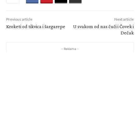
Previous article
Next article
Kroketi od tikvica i šargarepe
U svakom od nas čuči i Čovek i
Dečak
- Reklama -