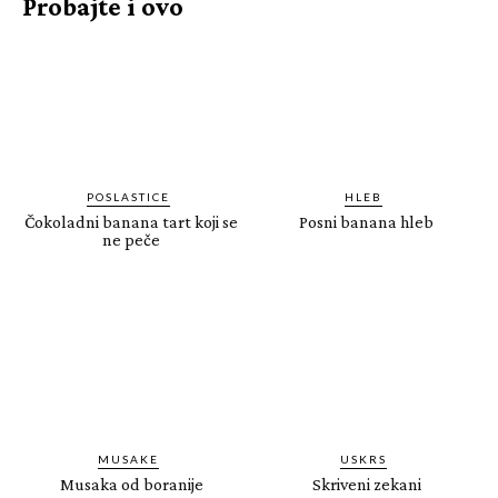
Probajte i ovo
POSLASTICE
HLEB
Čokoladni banana tart koji se
Posni banana hleb
ne peče
MUSAKE
USKRS
Musaka od boranije
Skriveni zekani