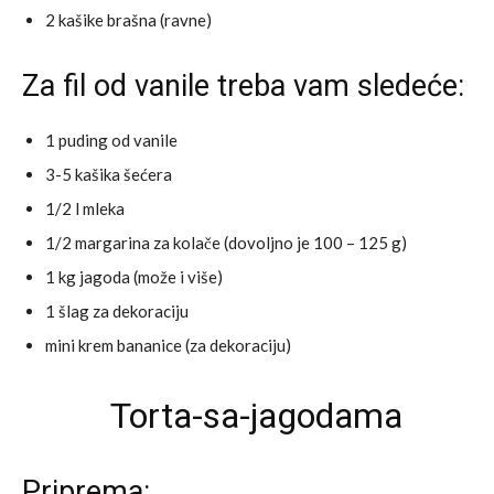
2 kašike brašna (ravne)
Za fil od vanile treba vam sledeće:
1 puding od vanile
3-5 kašika šećera
1/2 l mleka
1/2 margarina za kolače (dovoljno je 100 – 125 g)
1 kg jagoda (može i više)
1 šlag za dekoraciju
mini krem bananice (za dekoraciju)
Priprema: