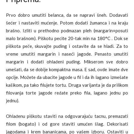
Prvo dobro umutiti belanca, da se napravi šneh. Dodavati
šećer i nastaviti mućenje. Potom dodati žumanca i na kraju
brašno. Izliti u prethodno podmazan pleh (margarin+posuti
malo brašnom). Piškotu pecite 20-tak min na 180°C . Dok se
piškota peče, skuvajte puding i ostavite da se hladi. Za to
vreme umutiti margarin i naseći jagode. Penasto umutiti
margarin i dodati ohlađeni puding. Mikserom sve dobro
umešati, da se dobije kompaktna masa. E sad, ovde imate dve
opcije. Možete da ubacite jagode u fil i da ih lagano izmešate
kašikom, pa tako filujete tortu. Druga varijanta je da prilikom
filovanja torte jagode ređate preko fila, lagano jednu po
jednu).
Ohlađenu piškotu staviti na odgovarajuću tacnu, premazati
filom (bogato) i od gore staviti umućen šlag. Dekorisati
jagodama i krem bananicama, po vašem izboru. Ostaviti u