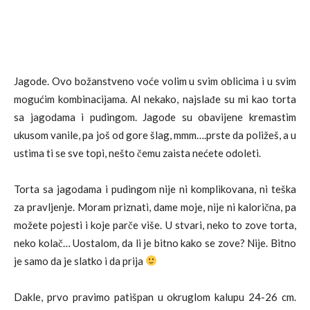
Jagode. Ovo božanstveno voće volim u svim oblicima i u svim
mogućim kombinacijama. Al nekako, najslađe su mi kao torta
sa jagodama i pudingom. Jagode su obavijene kremastim
ukusom vanile, pa još od gore šlag, mmm….prste da poližeš, a u
ustima ti se sve topi, nešto čemu zaista nećete odoleti.
Torta sa jagodama i pudingom nije ni komplikovana, ni teška
za pravljenje. Moram priznati, dame moje, nije ni kalorična, pa
možete pojesti i koje parče više. U stvari, neko to zove torta,
neko kolač… Uostalom, da li je bitno kako se zove? Nije. Bitno
je samo da je slatko i da prija
Dakle, prvo pravimo patišpan u okruglom kalupu 24-26 cm.