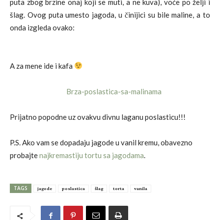
puta zbog brzine onaj koji se muti, a ne kuva), voće po želji i
šlag. Ovog puta umesto jagoda, u činijici su bile maline, a to
onda izgleda ovako:
A za mene ide i kafa
Prijatno popodne uz ovakvu divnu laganu poslasticu!!!
P.S. Ako vam se dopadaju jagode u vanil kremu, obavezno
probajte
najkremastiju tortu sa jagodama
.
TAGS
jagode
poslastica
šlag
torta
vanila