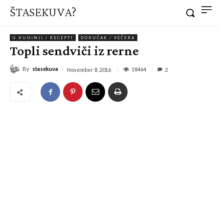
ŠTASEKUVA?
U KUHINJI / RECEPTI
DORUČAK / VEČERA
Topli sendviči iz rerne
By
stasekuva
18464
November 8, 2016
2