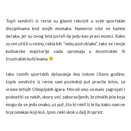
Topli sendviči iz rerne su glavni rekvizit u svim sportskim
disciplinama kod mojih momaka. Namerno više ne kažem
dečaka, jer su ovog leta počeli da jedu kao pravi momci. Kako
su oni otišli u visinu, rekla bih “nebu pod oblake”, tako se i moje
kulinarske majstorije sada spremaju u dvostrukim ili
trostrukim količinama
Iako raznih sportskih dešavanja ima tokom čitave godine,
tople sendviče iz rerne sam poslednji put pravila letos, za
vreme letnjih Olimpijskih igara. Morali smo se malo zagrejati i
podsetiti se nekih, skoro već zaboravljenih, brzinskih jela koja
mogu da se jedu onako, uz put, što bi rekli iz krila, kako nam ne
bi promakao koji koš, Ipon, neki skok u dalj ili sprint.