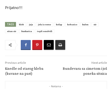
Prijatno!!!
TAGS
hleb
jaja
jela iz rerne
kečap
kobasice
kulen
sir
sitan sir
šunkarica
topli sendviči
Previous article
Next article
Knedle od starog hleba
Bundevara sa cimetom i još
(kuvane na pari)
poneka sitnica
- Reklama -