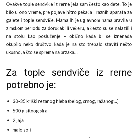
Ovakve tople sendviče iz rerne jela sam često kao dete. To je
bilo u ono vreme, pre pojave hitro pekača i raznih aparata za
galete i tople sendviče. Mama ih je uglavnom nama pravila u
zimskom periodu za doručak ili večeru, a često su se nalazili i
na stolu kao posluženje – obično kada bi se iznenada
okupilo neko društvo, kada je na sto trebalo staviti nešto
ukusno, a što se sprema na brzaka…
Za tople sendviče iz rerne
potrebno je:
30-35 kriški rezanog hleba (belog, crnog, ražanog…)
500 g sitnog sira
2 jaja
malo soli