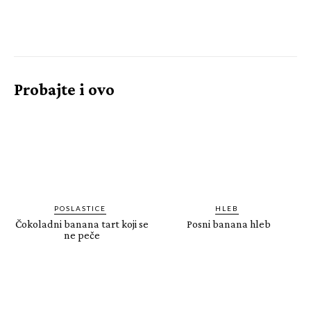
Probajte i ovo
POSLASTICE
HLEB
Čokoladni banana tart koji se
Posni banana hleb
ne peče