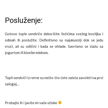
Posluženje:
Gotove tople sendviče dekorišite listićima svežeg bosiljka i
odmah ih poslužite. Definitivno su najukusniji dok se jedu
vrući, ali su odlični i kada se ohlade. Savršeno se slažu sa
jogurtom ili kiselim mlekom.
Topli sendviči iz rerne su nešto što ćete zaista zavoleti na prvi
zalogaj…
Probajte ih i javite mi vaše utiske