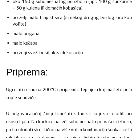
oko 150 g suhomesnatog po izboru (npr. 100 g šunkarice
+ 50 g kulena ili domaćih kobasica)
po želji malo trapist sira (ili nekog drugog tvrdog sira koji
volite)
malo origana
malo kečapa
po želji sveži bosiljak za dekoraciju
Priprema:
Ugrejati rernu na 200°C i pripremiti tepsije u kojima ćete peći
tople sendviče.
U odgovarajućoj činiji izmešati sitan sir koji ste osolili po
ukusu i jaja. Na kockice naseći suhomesnato po vašem izboru,
pa i to dodati siru. Lično najviše volim kombinaciju šunkarice ili
pilećih prsa sa kulenom, a ako niste ljubitelj suhomesnatog,