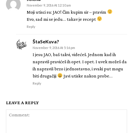
November 9, 2016 At 12:10 am
Moji utisci su: JAO! Čim kupim sir – pravim
Evo, sad mi se jedu… takav je recept
Reply
ŠtaSeKuva?
November 9, 2016 At 5:16 pm
I jesu JAO, baš takvi, videćeš. Jednom kad ih
napraviš pravićeš ih opet. I opet. I uvek možeš da
ih napraviš brzo i jednostavno, i svaki put mogu
biti drugačiji
Javi utiske nakon probe…
Reply
LEAVE A REPLY