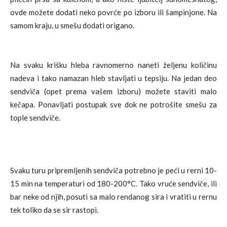
ovde možete dodati neko povrće po izboru ili šampinjone. Na
samom kraju, u smešu dodati origano.
Na svaku krišku hleba ravnomerno naneti željenu količinu
nadeva i tako namazan hleb stavljati u tepsiju. Na jedan deo
sendviča (opet prema vašem izboru) možete staviti malo
kečapa. Ponavljati postupak sve dok ne potrošite smešu za
tople sendviče.
Svaku turu pripremljenih sendviča potrebno je peći u rerni 10-
15 min na temperaturi od 180-200°C. Tako vruće sendviče, ili
bar neke od njih, posuti sa malo rendanog sira i vratiti u rernu
tek toliko da se sir rastopi.