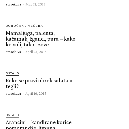
stasekuva
-
May 12, 2015
DORUČAK / VEČERA
Mamaljuga, palenta,
kačamak, žganci, pura – kako
ko voli, tako i zove
stasekuva
-
April 24, 2015
OSTALO
Kako se pravi obrok salata u
tegli?
stasekuva
-
April 16, 2015
OSTALO
Arancini – kandirane korice
pomorandže, limuna,