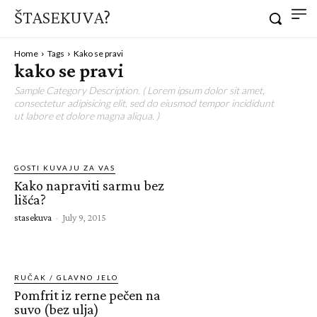
ŠTASEKUVA?
Home
Tags
Kako se pravi
kako se pravi
Sample Category Description. ( Lorem ipsum dolor sit amet,
consectetur adipisicing elit, sed do eiusmod tempor incididunt
ut labore et dolore magna aliqua. )
GOSTI KUVAJU ZA VAS
Kako napraviti sarmu bez
lišća?
stasekuva
-
July 9, 2015
RUČAK / GLAVNO JELO
Pomfrit iz rerne pečen na
suvo (bez ulja)