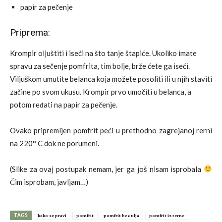
papir za pečenje
Priprema:
Krompir oljuštiti i iseći na što tanje štapiće. Ukoliko imate
spravu za sečenje pomfrita, tim bolje, brže ćete ga iseći.
Viljuškom umutite belanca koja možete posoliti ili u njih staviti
začine po svom ukusu. Krompir prvo umočiti u belanca, a
potom ređati na papir za pečenje.
Ovako pripremljen pomfrit peći u prethodno zagrejanoj rerni
na 220° C dok ne porumeni.
(Slike za ovaj postupak nemam, jer ga još nisam isprobala
Čim isprobam, javljam…)
TAGS
kako se pravi
pomfrit
pomfrit bez ulja
pomfrit iz rerne