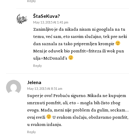
Reply
ŠtaSeKuva?
May 13, 2015 At 1:41 pm
Zanimljivo je da nikada nisam ni googlala na tu
temu, već sam, eto sasvim slučajno, tek pre neki
dan saznala za tako pripremljen krompir
Meni je oduvek bio pomfrit=friteza ili wok pun
ulja=McDonald’s
Reply
Jelena
May 13, 2015 At 8:51 am
Super je ovo! Probaću sigurno. Nikada ne kupujem
smrznuti pomfrit, ali, eto – mogla bih čisto zbog
ovoga. Mada, meni nije problem da gulim, seckam…
ovaj sveži
U svakom slučaju, obožavamo pomfrit,
u svakom izdanju.
Reply