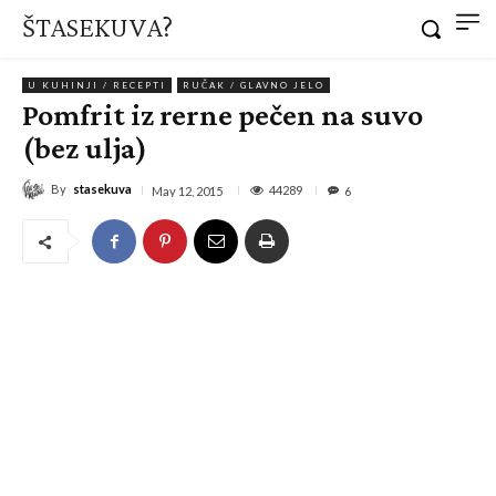
ŠTASEKUVA?
U KUHINJI / RECEPTI
RUČAK / GLAVNO JELO
Pomfrit iz rerne pečen na suvo
(bez ulja)
By
stasekuva
44289
May 12, 2015
6