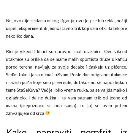
Ne, ovo nije reklama nekog tiganja, ovo je, pre bih rekla, nečiji
uspeli eksperiment ili jednostavno trik koji sam otkrila tek pre
nekoliko dana.
Bio je vikend i klinci su naravno imali utakmice. Ove vikend
utakmice su prilika da se mame malih sportista druže u kafiću
pored terena, navijaju za svoje dečake i ćaskaju uz pićence.
Sedim tako i ja sa njima i uživam. Posle dve odigrane utakmice
i raznih priča koje smo prevrnule, dotakosmo se naposletku i
teme ŠtaSeKuva? Već je i bilo vreme ručka, pa se valjda malko i
ogladnelo. I da ne dužim – tu vam saznam trik od jedne od
mama (prepoznaće se ona sama), te joj se ovim putem
zahvaljujem od srca
Kako napraviti pomfrit iz