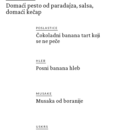
Domaći pesto od paradajza, salsa,
domaći kečap
POSLASTICE
Čokoladni banana tart koji
se ne peče
HLEB
Posni banana hleb
MUSAKE
Musaka od boranije
USKRS