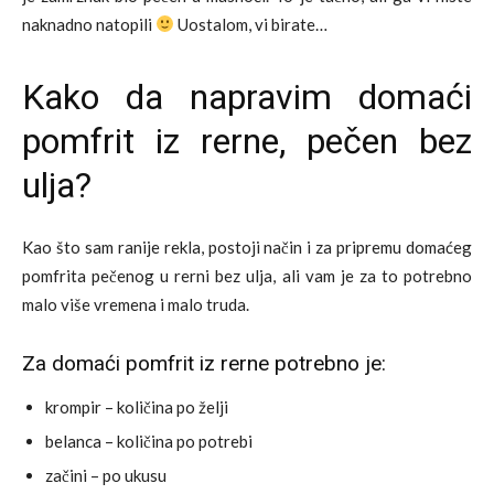
naknadno natopili
Uostalom, vi birate…
Kako da napravim domaći
pomfrit iz rerne, pečen bez
ulja?
Kao što sam ranije rekla, postoji način i za pripremu domaćeg
pomfrita pečenog u rerni bez ulja, ali vam je za to potrebno
malo više vremena i malo truda.
Za domaći pomfrit iz rerne potrebno je:
krompir – količina po želji
belanca – količina po potrebi
začini – po ukusu