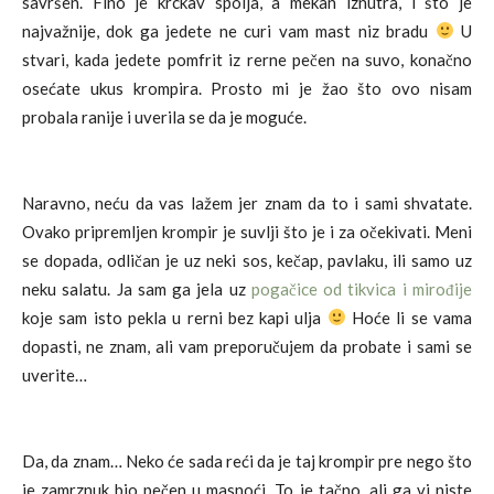
savršen. Fino je krckav spolja, a mekan iznutra, i što je
najvažnije, dok ga jedete ne curi vam mast niz bradu
U
stvari, kada jedete pomfrit iz rerne pečen na suvo, konačno
osećate ukus krompira. Prosto mi je žao što ovo nisam
probala ranije i uverila se da je moguće.
Naravno, neću da vas lažem jer znam da to i sami shvatate.
Ovako pripremljen krompir je suvlji što je i za očekivati. Meni
se dopada, odličan je uz neki sos, kečap, pavlaku, ili samo uz
neku salatu. Ja sam ga jela uz
pogačice od tikvica i mirođije
koje sam isto pekla u rerni bez kapi ulja
Hoće li se vama
dopasti, ne znam, ali vam preporučujem da probate i sami se
uverite…
Da, da znam… Neko će sada reći da je taj krompir pre nego što
je zamrznuk bio pečen u masnoći. To je tačno, ali ga vi niste