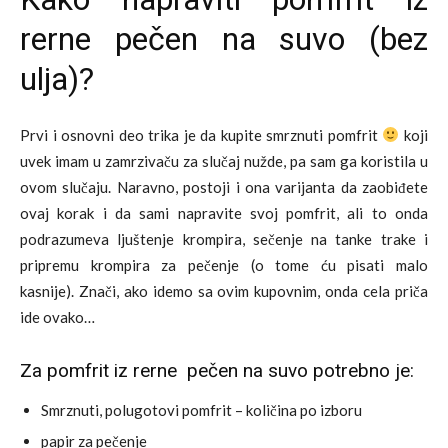
rerne pečen na suvo (bez
ulja)?
Prvi i osnovni deo trika je da kupite smrznuti pomfrit
koji
uvek imam u zamrzivaču za slučaj nužde, pa sam ga koristila u
ovom slučaju. Naravno, postoji i ona varijanta da zaobiđete
ovaj korak i da sami napravite svoj pomfrit, ali to onda
podrazumeva ljuštenje krompira, sečenje na tanke trake i
pripremu krompira za pečenje (o tome ću pisati malo
kasnije).
Znači, ako idemo sa ovim kupovnim, onda cela priča
ide ovako…
Za pomfrit iz rerne pečen na suvo potrebno je:
Smrznuti, polugotovi pomfrit – količina po izboru
papir za pečenje