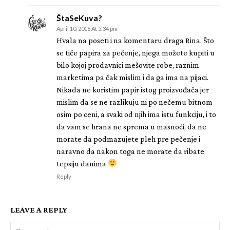
ŠtaSeKuva?
April 10, 2016 At 5:34 pm
Hvala na poseti i na komentaru draga Rina. Što
se tiče papira za pečenje, njega možete kupiti u
bilo kojoj prodavnici mešovite robe, raznim
marketima pa čak mislim i da ga ima na pijaci.
Nikada ne koristim papir istog proizvođača jer
mislim da se ne razlikuju ni po nečemu bitnom
osim po ceni, a svaki od njih ima istu funkciju, i to
da vam se hrana ne sprema u masnoći, da ne
morate da podmazujete pleh pre pečenje i
naravno da nakon toga ne morate da ribate
tepsiju danima
Reply
LEAVE A REPLY