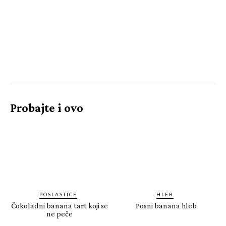
Probajte i ovo
POSLASTICE
HLEB
Čokoladni banana tart koji se
Posni banana hleb
ne peče