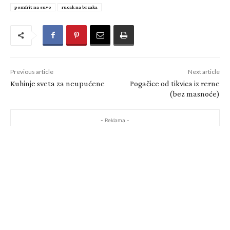
pomfrit na suvo
rucak na brzaka
Previous article
Next article
Kuhinje sveta za neupućene
Pogačice od tikvica iz rerne
(bez masnoće)
- Reklama -