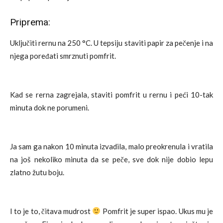
Priprema:
Uključiti rernu na 250 °C. U tepsiju staviti papir za pečenje i na
njega poređati smrznuti pomfrit.
Kad se rerna zagrejala, staviti pomfrit u rernu i peći 10-tak
minuta dok ne porumeni.
Ja sam ga nakon 10 minuta izvadila, malo preokrenula i vratila
na još nekoliko minuta da se peče, sve dok nije dobio lepu
zlatno žutu boju.
I to je to, čitava mudrost
Pomfrit je super ispao. Ukus mu je