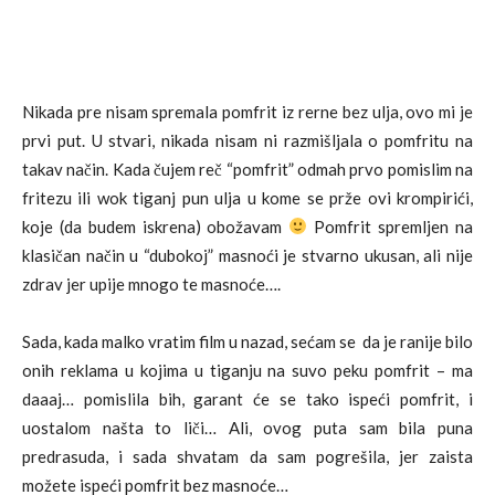
Nikada pre nisam spremala pomfrit iz rerne bez ulja, ovo mi je
prvi put. U stvari, nikada nisam ni razmišljala o pomfritu na
takav način. Kada čujem reč “pomfrit” odmah prvo pomislim na
fritezu ili wok tiganj pun ulja u kome se prže ovi krompirići,
koje (da budem iskrena) obožavam
Pomfrit spremljen na
klasičan način u “dubokoj” masnoći je stvarno ukusan, ali nije
zdrav jer upije mnogo te masnoće….
Sada, kada malko vratim film u nazad, sećam se da je ranije bilo
onih reklama u kojima u tiganju na suvo peku pomfrit – ma
daaaj… pomislila bih, garant će se tako ispeći pomfrit, i
uostalom našta to liči… Ali, ovog puta sam bila puna
predrasuda, i sada shvatam da sam pogrešila, jer zaista
možete ispeći pomfrit bez masnoće…