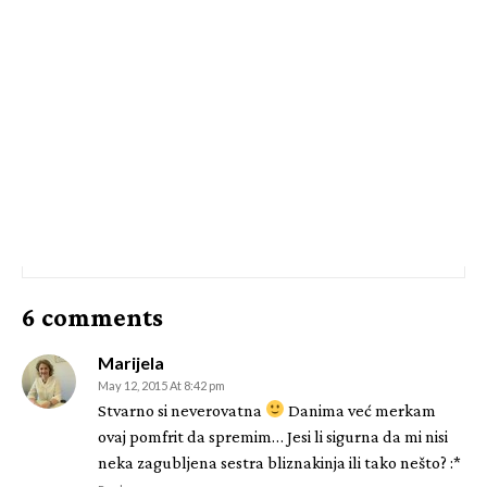
6 comments
Marijela
May 12, 2015 At 8:42 pm
Stvarno si neverovatna
Danima već merkam
ovaj pomfrit da spremim… Jesi li sigurna da mi nisi
neka zagubljena sestra bliznakinja ili tako nešto? :*