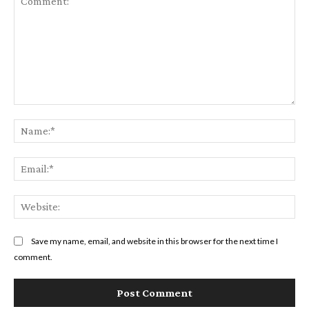
Comment:
Na
Ema
Web
Save my name, email, and website in this browser for the next time I
comment.