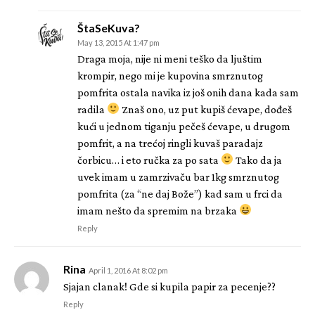
ŠtaSeKuva?
May 13, 2015 At 1:47 pm
Draga moja, nije ni meni teško da ljuštim
krompir, nego mi je kupovina smrznutog
pomfrita ostala navika iz još onih dana kada sam
radila
Znaš ono, uz put kupiš ćevape, dođeš
kući u jednom tiganju pečeš ćevape, u drugom
pomfrit, a na trećoj ringli kuvaš paradajz
čorbicu… i eto ručka za po sata
Tako da ja
uvek imam u zamrzivaču bar 1kg smrznutog
pomfrita (za “ne daj Bože”) kad sam u frci da
imam nešto da spremim na brzaka
Reply
Rina
April 1, 2016 At 8:02 pm
Sjajan clanak! Gde si kupila papir za pecenje??
Reply