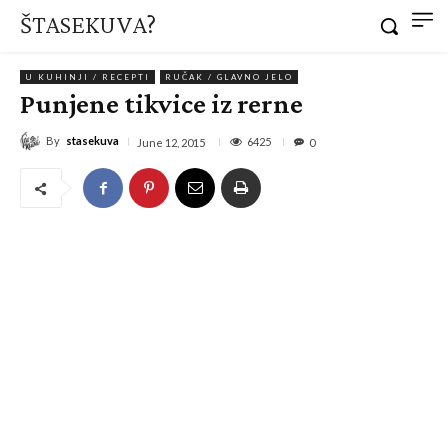
ŠTASEKUVA?
U KUHINJI / RECEPTI
RUČAK / GLAVNO JELO
Punjene tikvice iz rerne
By
stasekuva
6425
June 12, 2015
0