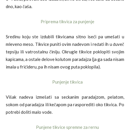
dno, kao čaša.
Sredinu koju ste izdubili tikvicama sitno iseći pa umešati u
mleveno meso. Tikvice puniti ovim nadevom i ređati ih u đuveč
tepsiju ili vatrostalnu činiju. Okrugle tikvice poklopiti svojim
kapicama, a ostale delove kolutom paradajza (ja ga sada nisam
imala u frićideru, pa ih nisam ovog puta poklopila).
Višak nadeva izmešati sa seckanim paradajzom, pelatom,
sokom od paradajza ili kečapom pa rasporediti oko tikvica. Po
potrebi doliti malo vode.