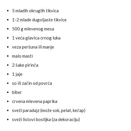
5 mladih okruglih tikvica
1-2 mlade dugoljaste tikvice
500 g mlevenog mesa
1 veća glavica crnog luka
veza peršuna ili manje
malo masti
2 šake pirinča
1 jaje
so ili začin od povrća
biber
crvena mlevena paprika
sveži paradajz (može sok, pelat, kečap)
sveži listovi bosiljka (za dekoraciju)