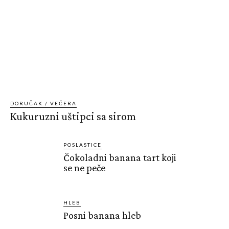
DORUČAK / VEČERA
Kukuruzni uštipci sa sirom
POSLASTICE
Čokoladni banana tart koji
se ne peče
HLEB
Posni banana hleb