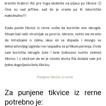
krenite hrabro! Ali, pre toga skoknite na pijacu po tikvice 🙂
One su sad jeftine, sad im je vreme pa ih iskoristite
maksimalno!!!
Kada punim tikvice iz rerne volim da koristim one okrugle.
Nisam baš neki stručnjak za povrće, iskreno, nešto me mrzelo
da istražujem o njima, ukus mi se dopada i mnogo su
dekorativnijeg izgleda i ne raspadnu se prilikom pečenja. Ovde
sam koristila okrugle žute i bele (odnosno svetlo zelene)
tikvice, i s obzirom da mi je ostalo dosta fila dodala sam još
jednu dugoljastu belu tikvicu.
Za punjene tikvice iz rerne
potrebno je: