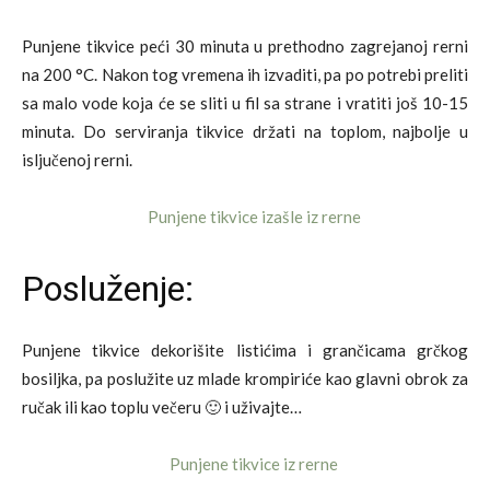
Punjene tikvice peći 30 minuta u prethodno zagrejanoj rerni
na 200 °C. Nakon tog vremena ih izvaditi, pa po potrebi preliti
sa malo vode koja će se sliti u fil sa strane i vratiti još 10-15
minuta. Do serviranja tikvice držati na toplom, najbolje u
isljučenoj rerni.
Posluženje:
Punjene tikvice dekorišite listićima i grančicama grčkog
bosiljka, pa poslužite uz mlade krompiriće kao glavni obrok za
ručak ili kao toplu večeru 🙂 i uživajte…