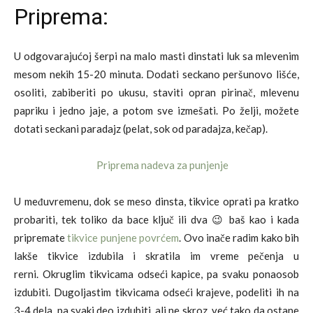
Priprema:
U odgovarajućoj šerpi na malo masti dinstati luk sa mlevenim
mesom nekih 15-20 minuta. Dodati seckano peršunovo lišće,
osoliti, zabiberiti po ukusu, staviti opran pirinač, mlevenu
papriku i jedno jaje, a potom sve izmešati. Po želji, možete
dotati seckani paradajz (pelat, sok od paradajza, kečap).
U međuvremenu, dok se meso dinsta, tikvice oprati pa kratko
probariti, tek toliko da bace ključ ili dva 😉 baš kao i kada
pripremate
tikvice punjene povrćem
. Ovo inače radim kako bih
lakše tikvice izdubila i skratila im vreme pečenja u
rerni. Okruglim tikvicama odseći kapice, pa svaku ponaosob
izdubiti. Dugoljastim tikvicama odseći krajeve, podeliti ih na
3-4 dela, pa svaki deo izdubiti, ali ne skroz, već tako da ostane