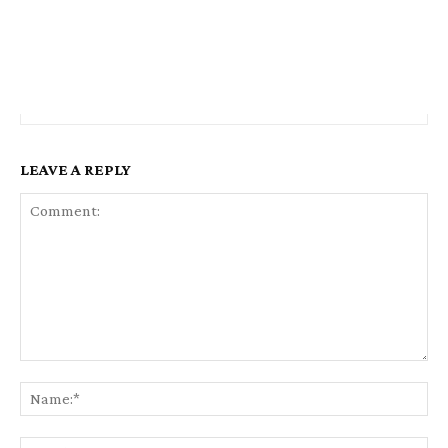
LEAVE A REPLY
Comment:
Na
Ema