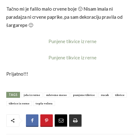
Tačno mi je falilo malo crvene boje 🙁 Nisam imala ni
paradajza ni crvene paprike, pa sam dekoraciju pravila od
šargarepe 🙂
Prijatno!!!
TAGS
jela iz rerne
mleveno meso
punjene tikvice
rucak
tikvice
tikvice iz rerne
topla večera