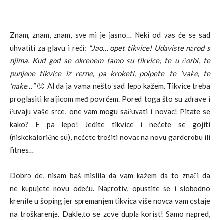
Znam, znam, znam, sve mi je jasno… Neki od vas će se sad
uhvatiti za glavu i reći:
“Jao… opet tikvice! Udaviste narod s
njima. Kud god se okrenem tamo su tikvice; te u čorbi, te
punjene tikvice iz rerne, pa kroketi, polpete, te ‘vake, te
‘nake…”
🙂 Al da ja vama nešto sad lepo kažem. Tikvice treba
proglasiti kraljicom međ povrćem. Pored toga što su zdrave i
čuvaju vaše srce, one vam mogu sačuvati i novac! Pitate se
kako? E pa lepo! Jedite tikvice i nećete se gojiti
(niskokalorične su), nećete trošiti novac na novu garderobu ili
fitnes…
Dobro de, nisam baš mislila da vam kažem da to znači da
ne kupujete novu odeću. Naprotiv, opustite se i slobodno
krenite u šoping jer spremanjem tikvica više novca vam ostaje
na troškarenje. Dakle,to se zove dupla korist! Samo napred,