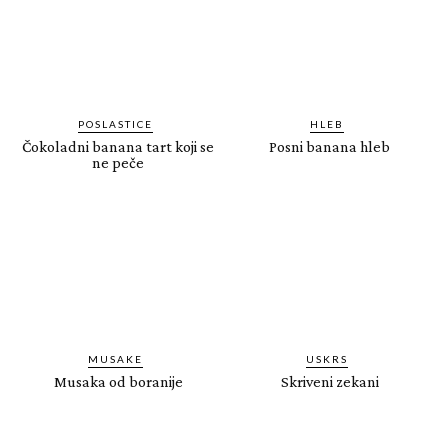
POSLASTICE
HLEB
Čokoladni banana tart koji se
Posni banana hleb
ne peče
MUSAKE
USKRS
Musaka od boranije
Skriveni zekani