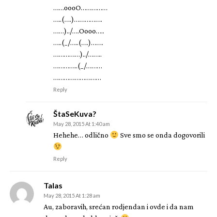
……oooO……………
…..(….)…………….
……)../….Oooo…..
…..(_/…..(….)…….
……………)../……..
…………..(_/………
………………………
Reply
ŠtaSeKuva?
May 28, 2015 At 1:40 am
Hehehe… odlično
Sve smo se onda dogovorili
Reply
Talas
May 28, 2015 At 1:28 am
Au, zaboravih, srećan rodjendan i ovde i da nam