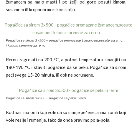
žumancem sa malo masti i po želji od gore posuti kimom,
susamom ili krupnom morskom solju.
Pogačice sa sirom 3×500 – pogačice premazane žumancem,posute susamom
i kimom spremne za rernu
Rernu zagrejati na 200 °C, a potom temperaturu smanjiti na
180-190 °C i staviti pogačice da se peku. Pogačice sa sirom
peći svega 15-20 minuta, ili dok ne porumene.
Pogačice sa sirom 3×500 – pogačice se peku u rerni
Kod nas ima onih koji vole da su manje pečene, a ima i onih koji
vole rešije i rumenije, tako da onda pravimo pola-pola.