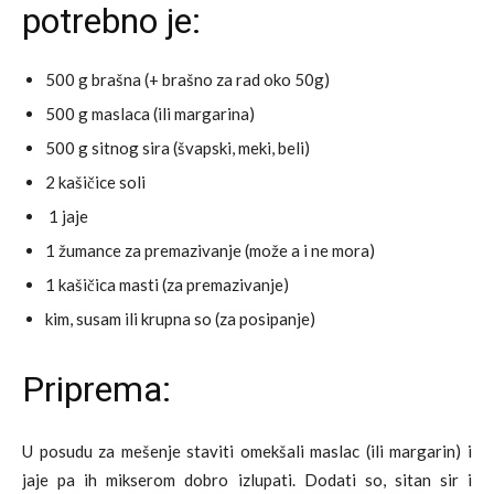
potrebno je:
500 g brašna (+ brašno za rad oko 50g)
500 g maslaca (ili margarina)
500 g sitnog sira (švapski, meki, beli)
2 kašičice soli
1 jaje
1 žumance za premazivanje (može a i ne mora)
1 kašičica masti (za premazivanje)
kim, susam ili krupna so (za posipanje)
Priprema:
U posudu za mešenje staviti omekšali maslac (ili margarin) i
jaje pa ih mikserom dobro izlupati. Dodati so, sitan sir i