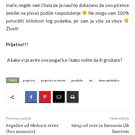
Inače, negde sam čitala da je naučno dokazano da ovo pićence
(mislim na pivce) podiže raspoloženje
Ne mogu vam 100%
potvrditi istinitost tog podatka, jer sam ja više za vince
Živeli!
Prijatno!!!
A kako vi pravite ove pogačice i kako volite da ih grickate?
TAGS
pogacice
pogacice sa sirom
predjelo
sir
slane grickalice
Previous article
Next article
Pogačice od tikvica iz rerne
Sirup od zove sa limunom i/ili
(bez masnoće)
limetom