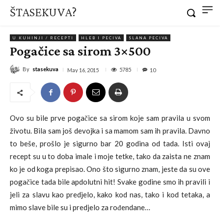
ŠTASEKUVA?
U KUHINJI / RECEPTI
HLEB I PECIVA
SLANA PECIVA
Pogačice sa sirom 3×500
By
stasekuva
5785
May 16, 2015
10
Ovo su bile prve pogačice sa sirom koje sam pravila u svom
životu. Bila sam još devojka i sa mamom sam ih pravila. Davno
to beše, prošlo je sigurno bar 20 godina od tada. Isti ovaj
recept su u to doba imale i moje tetke, tako da zaista ne znam
ko je od koga prepisao. Ono što sigurno znam, jeste da su ove
pogačice tada bile apdolutni hit! Svake godine smo ih pravili i
jeli za slavu kao predjelo, kako kod nas, tako i kod tetaka, a
mimo slave bile su i predjelo za rođendane…