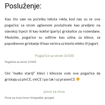
Posluženje:
Kao što sam na početku teksta rekla, kod nas su se ove
pogačice sa sirom uglavnom posluživale kao predjelo na
slavskoj trpezi ili kao koktel (party) grickalice za rođendane.
Međutim, pogačice su odlične kao užina za klince, za
popodnevno grickanje ili kao večera uz kiselo mleko ili jogurt.
Pogačice sa sirom 3×500
Oni “malko stariji” klinci i klinceze vole ove pogačice da
grickaju uz pivCE, vinCE i pa čak i uz prasenCE
Pivce za zivce (izvor fotografije: google)