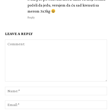
počeli da jedu, verujem da ću sad krenuti sa
merom 3x3kg
Reply
LEAVE A REPLY
Comment:
Na
Ema