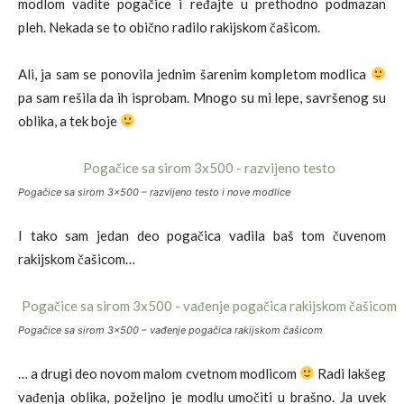
modlom vadite pogačice i ređajte u prethodno podmazan
pleh.
Nekada se to obično radilo rakijskom čašicom.
Ali, ja sam se ponovila jednim šarenim kompletom modlica
pa sam rešila da ih isprobam. Mnogo su mi lepe, savršenog su
oblika, a tek boje
Pogačice sa sirom 3×500 – razvijeno testo i nove modlice
I tako sam jedan deo pogačica vadila baš tom čuvenom
rakijskom čašicom…
Pogačice sa sirom 3×500 – vađenje pogačica rakijskom čašicom
… a drugi deo novom malom cvetnom modlicom
Radi lakšeg
vađenja oblika, poželjno je modlu umočiti u brašno. Ja uvek