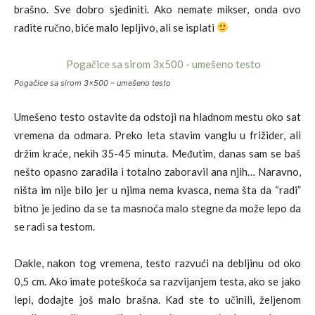
brašno. Sve dobro sjediniti. Ako nemate mikser, onda ovo
radite ručno, biće malo lepljivo, ali se isplati
Pogačice sa sirom 3×500 – umešeno testo
Umešeno testo ostavite da odstoji na hladnom mestu oko sat
vremena da odmara. Preko leta stavim vanglu u frižider, ali
držim kraće, nekih 35-45 minuta. Međutim, danas sam se baš
nešto opasno zaradila i totalno zaboravil ana njih… Naravno,
ništa im nije bilo jer u njima nema kvasca, nema šta da “radi”
bitno je jedino da se ta masnoća malo stegne da može lepo da
se radi sa testom.
Dakle, nakon tog vremena, testo razvući na debljinu od oko
0,5 cm. Ako imate poteškoća sa razvijanjem testa, ako se jako
lepi, dodajte još malo brašna. Kad ste to učinili, željenom