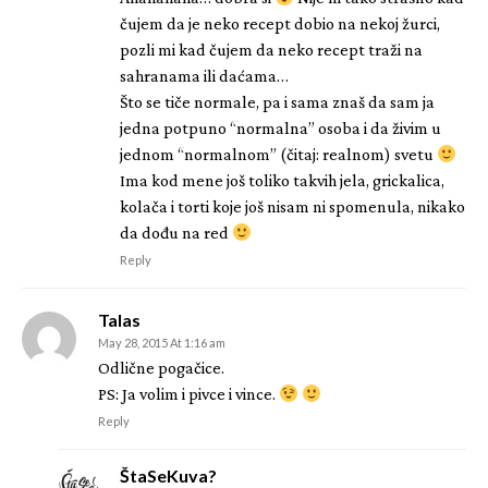
čujem da je neko recept dobio na nekoj žurci,
pozli mi kad čujem da neko recept traži na
sahranama ili daćama…
Što se tiče normale, pa i sama znaš da sam ja
jedna potpuno “normalna” osoba i da živim u
jednom “normalnom” (čitaj: realnom) svetu
Ima kod mene još toliko takvih jela, grickalica,
kolača i torti koje još nisam ni spomenula, nikako
da dođu na red
Reply
Talas
May 28, 2015 At 1:16 am
Odlične pogačice.
PS: Ja volim i pivce i vince.
Reply
ŠtaSeKuva?