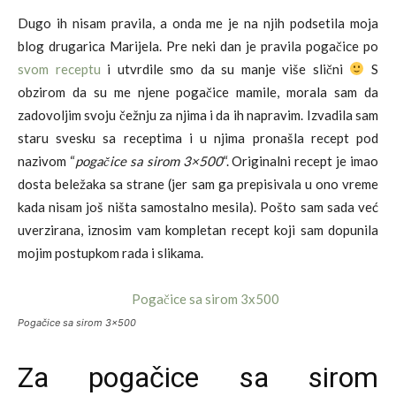
Dugo ih nisam pravila, a onda me je na njih podsetila moja
blog drugarica Marijela. Pre neki dan je pravila pogačice po
svom receptu
i utvrdile smo da su manje više slični
S
obzirom da su me njene pogačice mamile, morala sam da
zadovoljim svoju čežnju za njima i da ih napravim. Izvadila sam
staru svesku sa receptima i u njima pronašla recept pod
nazivom “
pogačice sa sirom 3×500
“. Originalni recept je imao
dosta beležaka sa strane (jer sam ga prepisivala u ono vreme
kada nisam još ništa samostalno mesila). Pošto sam sada već
uverzirana, iznosim vam kompletan recept koji sam dopunila
mojim postupkom rada i slikama.
Pogačice sa sirom 3×500
Za pogačice sa sirom