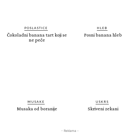
POSLASTICE
HLEB
Čokoladni banana tart koji se
Posni banana hleb
ne peče
MUSAKE
USKRS
Musaka od boranije
Skriveni zekani
- Reklama -