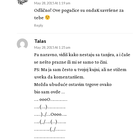
May 28, 2015 At 1:19 am
Odlično! Ove pogačice su ondaK savršene za
tebe
Reply
Talas
May 28, 2015 At 1:25 am
Pa naravno, vidiš kako nestaju sa tanjira, a i čaše
se nešto prazne ili mi se samo to čini.
PS: Ma ja sam često u tvojoj kujni, ali ne stižem
uveka da komentarišem.
Možda ubuduće ostavim trgove ovako
bio sam ovde …
…. oooO……………
…..(….)…………….
……)../….Oooo…..
…..(_/…..(…)……..
…………..(_/………
………………………