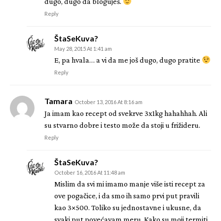
dugo, dugo da bloguješ.
Reply
ŠtaSeKuva?
May 28, 2015 At 1:41 am
E, pa hvala… a vi da me još dugo, dugo pratite
Reply
Tamara
October 13, 2016 At 8:16 am
Ja imam kao recept od svekrve 3x1kg hahahhah. Ali
su stvarno dobre i testo može da stoji u frižideru.
Reply
ŠtaSeKuva?
October 16, 2016 At 11:48 am
Mislim da svi mi imamo manje više isti recept za
ove pogačice, i da smo ih samo prvi put pravili
kao 3×500. Toliko su jednostavne i ukusne, da
svaki put povećavam meru. Kako su moji termiti