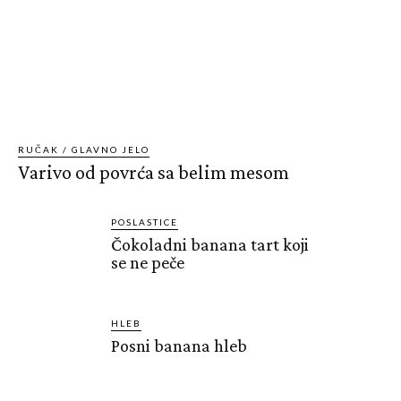
RUČAK / GLAVNO JELO
Varivo od povrća sa belim mesom
POSLASTICE
Čokoladni banana tart koji
se ne peče
HLEB
Posni banana hleb