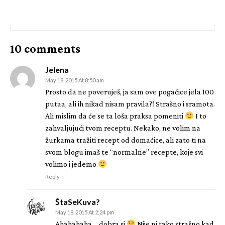
10 comments
Jelena
May 18, 2015 At 8:50 am
Prosto da ne poveruješ, ja sam ove pogačice jela 100
putaa, ali ih nikad nisam pravila?! Strašno i sramota.
Ali mislim da će se ta loša praksa pomeniti
I to
zahvaljujući tvom receptu. Nekako, ne volim na
žurkama tražiti recept od domaćice, ali zato ti na
svom blogu imaš te “normalne” recepte, koje svi
volimo i jedemo
Reply
ŠtaSeKuva?
May 18, 2015 At 2:24 pm
Ahahahaha… dobra si
Nije ni tako strašno kad