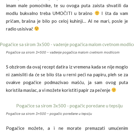
imam male pomoćnike, te su ovoga puta zaista shvatili da
modlu bukvalno treba UMOČITI u brašno
I šta da vam
pričam, brašna je bilo po celoj kuhinji… Al ne mari, posle je
radio usisivač
Pogačice sa sirom 3×500 – vađenje pogačica malom cvetnom modlicom
S obzirom da ovaj recept datira iz vremena kada se nije moglo
ni zamisliti da će se bilo šta u rerni peći na papiru, pleh se za
ovakve pogačice podmazivao mašću, ja sam ovog puta
koristila maslac, a vi možete koristiti papir za pečenje
Pogačice sa sirom 3×500 – pogačic poređane u tepsiju
Pogačice možete, a i ne morate premazati umućenim