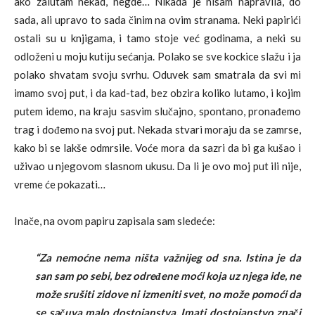
ako zalutam nekad, negde… Nikada je nisam napravila, do
sada, ali upravo to sada činim na ovim stranama. Neki papirići
ostali su u knjigama, i tamo stoje već godinama, a neki su
odloženi u moju kutiju sećanja. Polako se sve kockice slažu i ja
polako shvatam svoju svrhu. Oduvek sam smatrala da svi mi
imamo svoj put, i da kad-tad, bez obzira koliko lutamo, i kojim
putem idemo, na kraju sasvim slučajno, spontano, pronađemo
trag i dođemo na svoj put. Nekada stvari moraju da se zamrse,
kako bi se lakše odmrsile. Voće mora da sazri da bi ga kušao i
uživao u njegovom slasnom ukusu. Da li je ovo moj put ili nije,
vreme će pokazati…
Inače, na ovom papiru zapisala sam sledeće:
“Za nemoćne nema ništa važnijeg od sna. Istina je da
san sam po sebi, bez određene moći koja uz njega ide, ne
može srušiti zidove ni izmeniti svet, no može pomoći da
se sačuva malo dostojanstva. Imati dostojanstvo znači