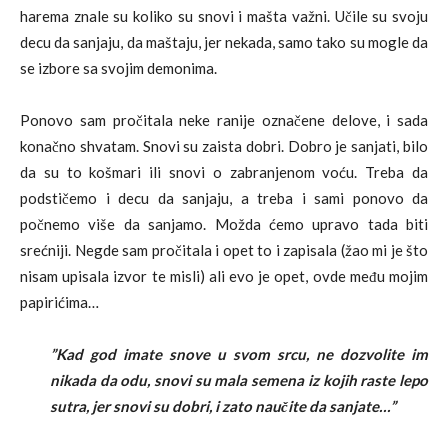
harema znale su koliko su snovi i mašta važni. Učile su svoju
decu da sanjaju, da maštaju, jer nekada, samo tako su mogle da
se izbore sa svojim demonima.
Ponovo sam pročitala neke ranije označene delove, i sada
konačno shvatam. Snovi su zaista dobri. Dobro je sanjati, bilo
da su to košmari ili snovi o zabranjenom voću. Treba da
podstičemo i decu da sanjaju, a treba i sami ponovo da
počnemo više da sanjamo. Možda ćemo upravo tada biti
srećniji. Negde sam pročitala i opet to i zapisala (žao mi je što
nisam upisala izvor te misli) ali evo je opet, ovde među mojim
papirićima…
”Kad god imate snove u svom srcu, ne dozvolite im
nikada da odu, snovi su mala semena iz kojih raste lepo
sutra, jer snovi su dobri, i zato naučite da sanjate…”