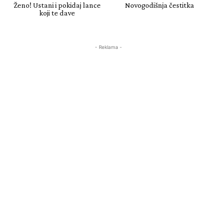
Ženo! Ustani i pokidaj lance
Novogodišnja čestitka
koji te dave
- Reklama -