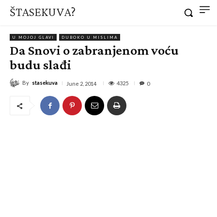
ŠTASEKUVA?
U MOJOJ GLAVI
DUBOKO U MISLIMA
Da Snovi o zabranjenom voću
budu slađi
By
stasekuva
4325
June 2, 2014
0