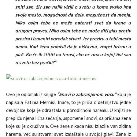
sniti san, živ san nalik viziji o svetu u kome svako ima
svoje mesto, mogućnost da dela, mogućnost da menja.
Niko osim tebe ne može naterati svet da krene u
drugom pravcu. Niko osim tebe ne može dići glas protiv
prezira i izmeniti poredak stvari. Jer preziru u tebi mesta
nema. Kad žena pomisli da je ništavna, vrapci briznu u
plač. Ko će ih štititi na terasi, ako ne ona u kojoj živi san
o svetu bez praćki?”
Ovo je odlomak iz knjige
“Snovi o zabranjenom voću”
koju je
napisala Fatima Mernisi. Inače, to je priča o detinjstvu jedne
devojčice koja je odrastala u porodičnom haremu. U knjizi se
prepliću njena lična sećanja, uspomene i snovi, sa pričama žena
koje su je okruživale. Ove žene nikada nisu izlazile van zidina
harema, već su stvarni svet izmaštale u svojoj glavi. Žene iz