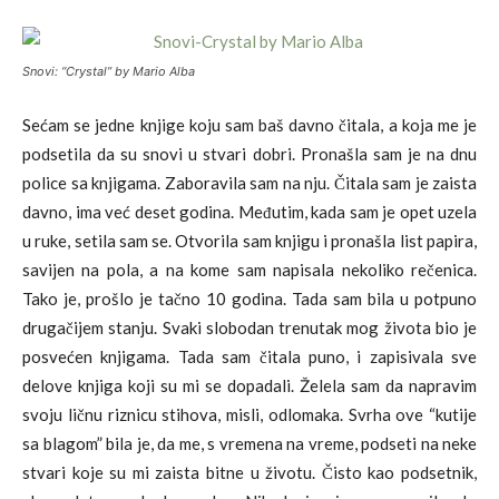
Snovi: “Crystal” by Mario Alba
Sećam se jedne knjige koju sam baš davno čitala, a koja me je
podsetila da su snovi u stvari dobri. Pronašla sam je na dnu
police sa knjigama. Zaboravila sam na nju. Čitala sam je zaista
davno, ima već deset godina. Međutim, kada sam je opet uzela
u ruke, setila sam se. Otvorila sam knjigu i pronašla list papira,
savijen na pola, a na kome sam napisala nekoliko rečenica.
Tako je, prošlo je tačno 10 godina. Tada sam bila u potpuno
drugačijem stanju. Svaki slobodan trenutak mog života bio je
posvećen knjigama. Tada sam čitala puno, i zapisivala sve
delove knjiga koji su mi se dopadali. Želela sam da napravim
svoju ličnu riznicu stihova, misli, odlomaka. Svrha ove “kutije
sa blagom” bila je, da me, s vremena na vreme, podseti na neke
stvari koje su mi zaista bitne u životu. Čisto kao podsetnik,