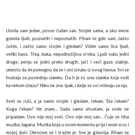
Usnila sam jedan, posve čudan san. Stojim sama, a oko mene
gomila ljudi, poznatih i nepoznatih. Pitam se gde sam, zašto
ćutim, i zašto samo stojim i gledam? Vidim samo lica ljudi,
veliki haos. Trka, buka, nepodnošljiva vriska. Ljudi vuku jedni
druge, penju se jedni preko drugih, jači i veći gaze slabije,
umesto da im pomognu da se i oni izvuku iz ovog haosa. Svi se
hvataju za poslednju slamku. Da li je to ona slamka koja vodi
ka nekom izlazu? Niko ne zna. Ipak, i dalje se svi otimaju za nju.
Svet se ruši, a ja samo stojim i gledam, čekam. Šta čekam?
Koga čekam? Ne znam… Sada samo shvatam, ja ovde ne
pripadam. Ovo nije moj svet. Ovo nije moj san… Čuje se tiha
muzika, lagana. Muzika koja u ovom momentu prija i mom srcu i
mojoj duši. Okrećem se i tražim je. Sve je glasnija. Ritam se