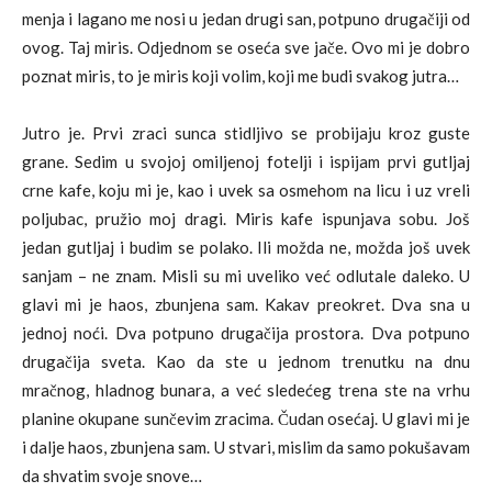
menja i lagano me nosi u jedan drugi san, potpuno drugačiji od
ovog. Taj miris. Odjednom se oseća sve jače. Ovo mi je dobro
poznat miris, to je miris koji volim, koji me budi svakog jutra…
Jutro je. Prvi zraci sunca stidljivo se probijaju kroz guste
grane. Sedim u svojoj omiljenoj fotelji i ispijam prvi gutljaj
crne kafe, koju mi je, kao i uvek sa osmehom na licu i uz vreli
poljubac, pružio moj dragi. Miris kafe ispunjava sobu. Još
jedan gutljaj i budim se polako. Ili možda ne, možda još uvek
sanjam – ne znam. Misli su mi uveliko već odlutale daleko. U
glavi mi je haos, zbunjena sam. Kakav preokret. Dva sna u
jednoj noći. Dva potpuno drugačija prostora. Dva potpuno
drugačija sveta. Kao da ste u jednom trenutku na dnu
mračnog, hladnog bunara, a već sledećeg trena ste na vrhu
planine okupane sunčevim zracima. Čudan osećaj. U glavi mi je
i dalje haos, zbunjena sam. U stvari, mislim da samo pokušavam
da shvatim svoje snove…