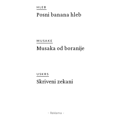
HLEB
Posni banana hleb
MUSAKE
Musaka od boranije
USKRS
Skriveni zekani
- Reklama -