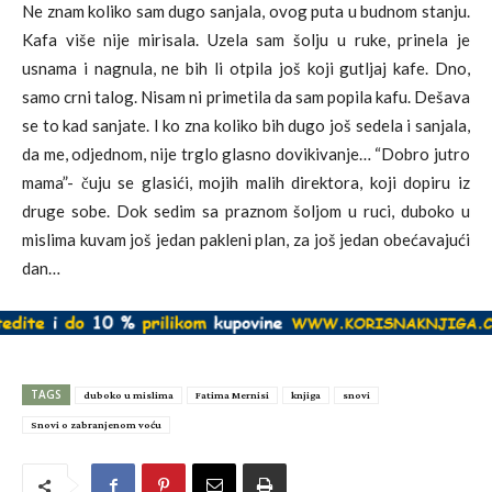
Ne znam koliko sam dugo sanjala, ovog puta u budnom stanju.
Kafa više nije mirisala. Uzela sam šolju u ruke, prinela je
usnama i nagnula, ne bih li otpila još koji gutljaj kafe. Dno,
samo crni talog. Nisam ni primetila da sam popila kafu. Dešava
se to kad sanjate. I ko zna koliko bih dugo još sedela i sanjala,
da me, odjednom, nije trglo glasno dovikivanje… “Dobro jutro
mama”- čuju se glasići, mojih malih direktora, koji dopiru iz
druge sobe. Dok sedim sa praznom šoljom u ruci, duboko u
mislima kuvam još jedan pakleni plan, za još jedan obećavajući
dan…
TAGS
duboko u mislima
Fatima Mernisi
knjiga
snovi
Snovi o zabranjenom voću