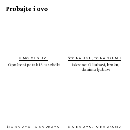
Probajte i ovo
U MOJOJ GLAVI
ŠTO NA UMU, TO NA DRUMU
Opušteni petak 13. u selidbi
Iskreno: O ljubavi, braku,
danima ljubavi
ŠTO NA UMU, TO NA DRUMU
ŠTO NA UMU, TO NA DRUMU