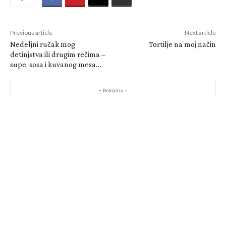
Previous article
Next article
Nedeljni ručak mog
Tortilje na moj način
detinjstva ili drugim rečima –
supe, sosa i kuvanog mesa…
- Reklama -