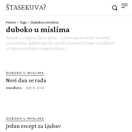
ŠTASEKUVA?
Home
Tags
Duboko u mislima
duboko u mislima
Sample Category Description. ( Lorem ipsum dolor sit amet,
consectetur adipisicing elit, sed do eiusmod tempor incididunt
ut labore et dolore magna aliqua. )
DUBOKO U MISLIMA
Novi dan se rađa
stasekuva
-
July 8, 2014
DUBOKO U MISLIMA
Jedan recept za Ljubav