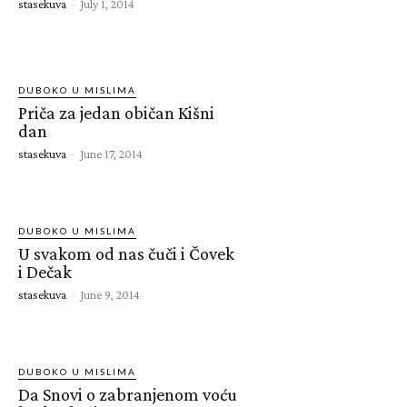
stasekuva
-
July 1, 2014
DUBOKO U MISLIMA
Priča za jedan običan Kišni
dan
stasekuva
-
June 17, 2014
DUBOKO U MISLIMA
U svakom od nas čuči i Čovek
i Dečak
stasekuva
-
June 9, 2014
DUBOKO U MISLIMA
Da Snovi o zabranjenom voću