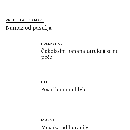
PREDJELA I NAMAZI
Namaz od pasulja
POSLASTICE
Čokoladni banana tart koji se ne
peče
HLEB
Posni banana hleb
MUSAKE
Musaka od boranije