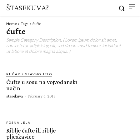
ŠTASEKUVA?
Home
Tags
ćufte
ćufte
Sample Category Description. ( Lorem ipsum dolor sit amet,
consectetur adipisicing elit, sed do eiusmod tempor incididunt
ut labore et dolore magna aliqua. )
RUČAK / GLAVNO JELO
Ćufte u sosu na vojvođanski
način
stasekuva
-
February 6, 2015
POSNA JELA
Riblje ćufte ili riblje
pljeskavice