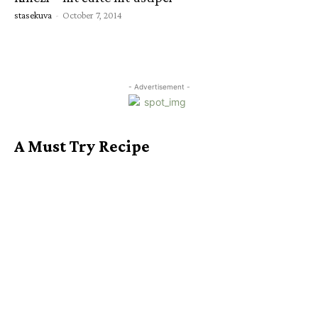
stasekuva
-
October 7, 2014
- Advertisement -
A Must Try Recipe