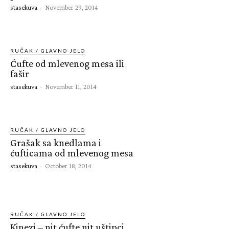
stasekuva
-
November 29, 2014
RUČAK / GLAVNO JELO
Ćufte od mlevenog mesa ili
fašir
stasekuva
-
November 11, 2014
RUČAK / GLAVNO JELO
Grašak sa knedlama i
ćufticama od mlevenog mesa
stasekuva
-
October 18, 2014
RUČAK / GLAVNO JELO
Kinezi – nit ćufte nit uštipci