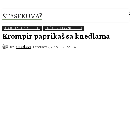
ŠTASEKUVA?
U KUHINJI / RECEPTI
RUČAK / GLAVNO JELO
Krompir paprikaš sa knedlama
By
stasekuva
9072
February 2, 2015
4