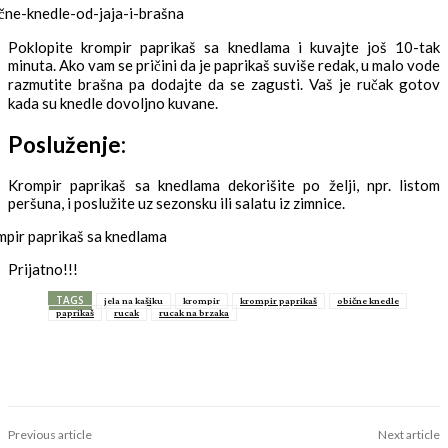
Poklopite krompir paprikaš sa knedlama i kuvajte još 10-tak
minuta. Ako vam se pričini da je paprikaš suviše redak, u malo vode
razmutite brašna pa dodajte da se zagusti. Vaš je ručak gotov
kada su knedle dovoljno kuvane.
Posluženje:
Krompir paprikaš sa knedlama dekorišite po želji, npr. listom
peršuna, i poslužite uz sezonsku ili salatu iz zimnice.
Prijatno!!!
TAGS
jela na kašiku
krompir
krompir paprikaš
obične knedle
paprikaš
rucak
rucak na brzaka
Previous article
Next article