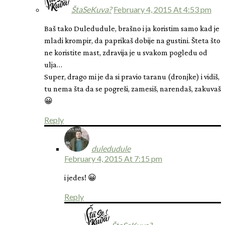
ŠtaSeKuva?
February 4, 2015 At 4:53 pm
Baš tako Duledudule, brašno i ja koristim samo kad je
mladi krompir, da paprikaš dobije na gustini. Šteta što
ne koristite mast, zdravija je u svakom pogledu od
ulja…
Super, drago mi je da si pravio taranu (dronjke) i vidiš,
tu nema šta da se pogreši, zamesiš, narendaš, zakuvaš
😀
Reply
duledudule
February 4, 2015 At 7:15 pm
i jedes! 😀
Reply