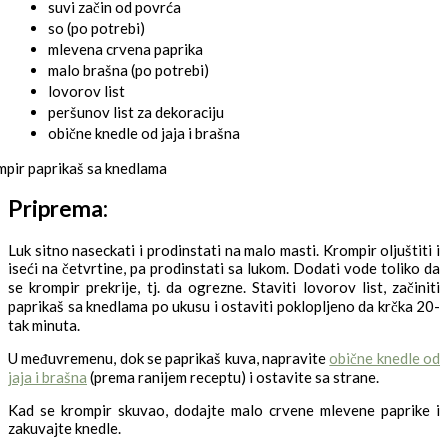
suvi začin od povrća
so (po potrebi)
mlevena crvena paprika
malo brašna (po potrebi)
lovorov list
peršunov list za dekoraciju
obične knedle od jaja i brašna
Priprema:
Luk sitno naseckati i prodinstati na malo masti. Krompir oljuštiti i
iseći na četvrtine, pa prodinstati sa lukom. Dodati vode toliko da
se krompir prekrije, tj. da ogrezne. Staviti lovorov list, začiniti
paprikaš sa knedlama po ukusu i ostaviti poklopljeno da krčka 20-
tak minuta.
U međuvremenu, dok se paprikaš kuva, napravite
obične knedle od
jaja i brašna
(prema ranijem receptu) i ostavite sa strane.
Kad se krompir skuvao, dodajte malo crvene mlevene paprike i
zakuvajte knedle.