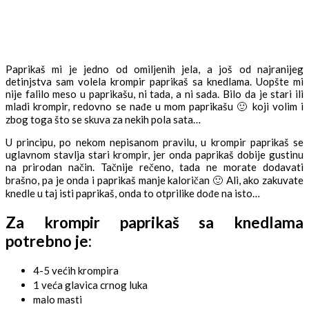
Paprikaš mi je jedno od omiljenih jela, a još od najranijeg
detinjstva sam volela krompir paprikaš sa knedlama. Uopšte mi
nije falilo meso u paprikašu, ni tada, a ni sada. Bilo da je stari ili
mladi krompir, redovno se nađe u mom paprikašu 🙂 koji volim i
zbog toga što se skuva za nekih pola sata…
U principu, po nekom nepisanom pravilu, u krompir paprikaš se
uglavnom stavlja stari krompir, jer onda paprikaš dobije gustinu
na prirodan način. Tačnije rečeno, tada ne morate dodavati
brašno, pa je onda i paprikaš manje kaloričan 🙂 Ali, ako zakuvate
knedle u taj isti paprikaš, onda to otprilike dođe na isto…
Za krompir paprikaš sa knedlama
potrebno je:
4-5 većih krompira
1 veća glavica crnog luka
malo masti