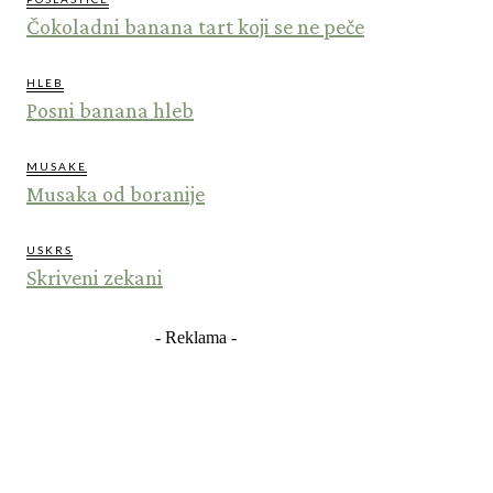
Čokoladni banana tart koji se ne peče
HLEB
Posni banana hleb
MUSAKE
Musaka od boranije
USKRS
Skriveni zekani
- Reklama -