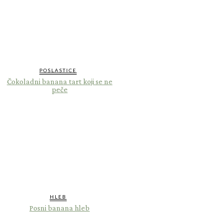
POSLASTICE
Čokoladni banana tart koji se ne
peče
HLEB
Posni banana hleb