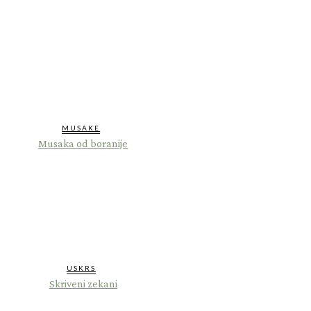
MUSAKE
Musaka od boranije
USKRS
Skriveni zekani