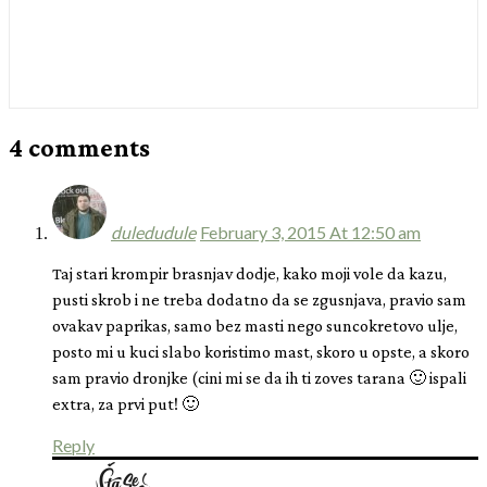
4 comments
duledudule
February 3, 2015 At 12:50 am
Taj stari krompir brasnjav dodje, kako moji vole da kazu,
pusti skrob i ne treba dodatno da se zgusnjava, pravio sam
ovakav paprikas, samo bez masti nego suncokretovo ulje,
posto mi u kuci slabo koristimo mast, skoro u opste, a skoro
sam pravio dronjke (cini mi se da ih ti zoves tarana 🙂 ispali
extra, za prvi put! 🙂
Reply