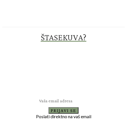
ŠTASEKUVA?
Prijavi se za novosti
Recepti za sve prilike
PRIJAVI SE
Poslati direktno na vaš email