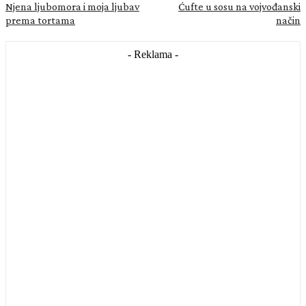
Njena ljubomora i moja ljubav
Ćufte u sosu na vojvođanski
prema tortama
način
- Reklama -