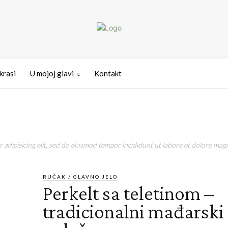
ukrasi
U mojoj glavi
Kontakt
adipisicing elit, sed do eiusmod tempor incididunt ut labore et dolore magn
RUČAK / GLAVNO JELO
Perkelt sa teletinom –
tradicionalni mađarski