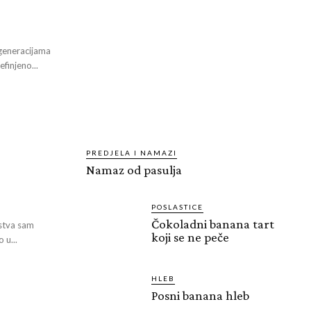
 generacijama
finjeno...
PREDJELA I NAMAZI
Namaz od pasulja
POSLASTICE
Čokoladni banana tart
jstva sam
koji se ne peče
 u...
HLEB
Posni banana hleb