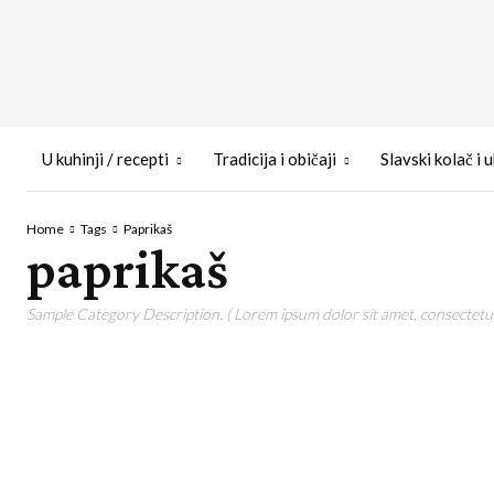
U kuhinji / recepti
Tradicija i običaji
Slavski kolač i 
Home
Tags
Paprikaš
paprikaš
Sample Category Description. ( Lorem ipsum dolor sit amet, consectetur 