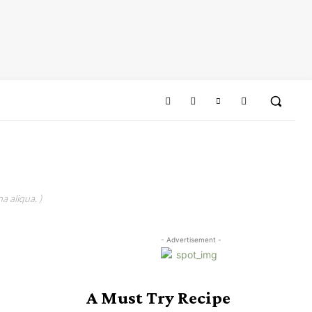
a aliqua. )
- Advertisement -
A Must Try Recipe