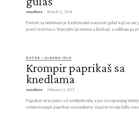
gulaš
stasekuva
-
March 11, 2018
Perkelt sa teletinom je tradicionalni mađarski gulaš koji se već
pravi i kod nas u Vojvodini (pretežno u Bačkoj), a odlikuje ga pre
RUČAK / GLAVNO JELO
Krompir paprikaš sa
knedlama
stasekuva
-
February 2, 2015
Paprikaš mi je jedno od omiljenih jela, a još od najranijeg detin
volela krompir paprikaš sa knedlama. Uopšte mi nije falilo meso