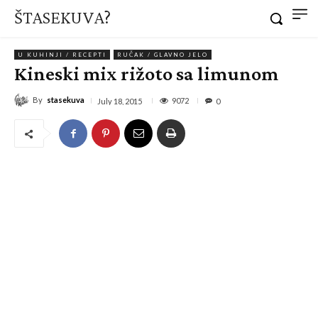
ŠTASEKUVA?
U KUHINJI / RECEPTI
RUČAK / GLAVNO JELO
Kineski mix rižoto sa limunom
By
stasekuva
9072
July 18, 2015
0