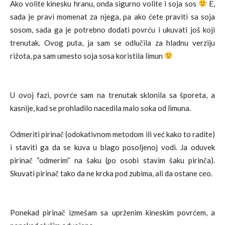
Ako volite kinesku hranu, onda sigurno volite i soja sos
E,
sada je pravi momenat za njega, pa ako ćete praviti sa soja
sosom, sada ga je potrebno dodati povrću i ukuvati još koji
trenutak. Ovog puta, ja sam se odlučila za hladnu verziju
rižota, pa sam umesto soja sosa koristila limun
U ovoj fazi, povrće sam na trenutak sklonila sa šporeta, a
kasnije, kad se prohladilo nacedila malo soka od limuna.
Odmeriti pirinač (odokativnom metodom ili već kako to radite)
i staviti ga da se kuva u blago posoljenoj vodi. Ja oduvek
pirinač “odmerim” na šaku (po osobi stavim šaku pirinča).
Skuvati pirinač tako da ne krcka pod zubima, ali da ostane ceo.
Ponekad pirinač izmešam sa uprženim kineskim povrćem, a