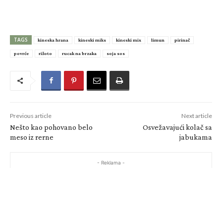
TAGS
kineska hrana
kineski miks
kineski mix
limun
pirinač
povrće
rižoto
rucak na brzaka
soja sos
Previous article
Next article
Nešto kao pohovano belo
Osvežavajući kolač sa
meso iz rerne
jabukama
- Reklama -