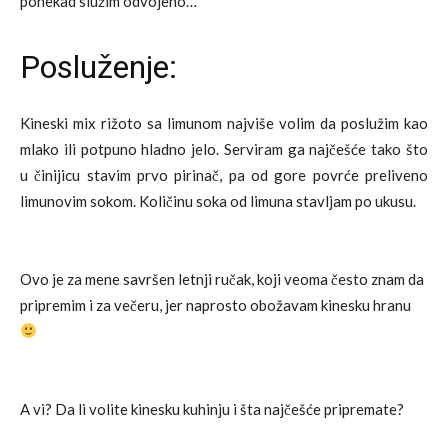
ponekad služim odvojeno…
Posluženje:
Kineski mix rižoto sa limunom najviše volim da poslužim kao
mlako ili potpuno hladno jelo. Serviram ga najčešće tako što
u činijicu stavim prvo pirinač, pa od gore povrće preliveno
limunovim sokom. Količinu soka od limuna stavljam po ukusu.
Ovo je za mene savršen letnji ručak, koji veoma često znam da
pripremim i za večeru, jer naprosto obožavam kinesku hranu
A vi? Da li volite kinesku kuhinju i šta najčešće pripremate?