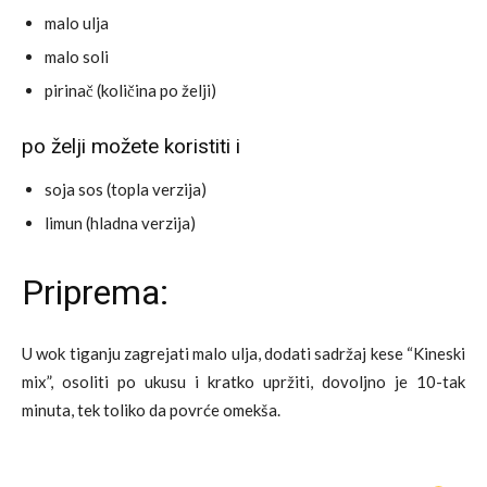
malo ulja
malo soli
pirinač (količina po želji)
po želji možete koristiti i
soja sos (topla verzija)
limun (hladna verzija)
Priprema:
U wok tiganju zagrejati malo ulja, dodati sadržaj kese “Kineski
mix”, osoliti po ukusu i kratko upržiti, dovoljno je 10-tak
minuta, tek toliko da povrće omekša.