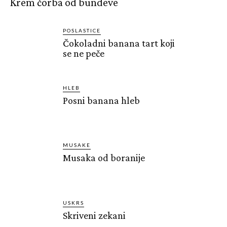
Krem čorba od bundeve
POSLASTICE
Čokoladni banana tart koji
se ne peče
HLEB
Posni banana hleb
MUSAKE
Musaka od boranije
USKRS
Skriveni zekani