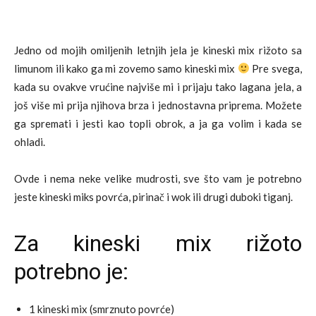
Jedno od mojih omiljenih letnjih jela je kineski mix rižoto sa
limunom ili kako ga mi zovemo samo kineski mix
Pre svega,
kada su ovakve vrućine najviše mi i prijaju tako lagana jela, a
još više mi prija njihova brza i jednostavna priprema. Možete
ga spremati i jesti kao topli obrok, a ja ga volim i kada se
ohladi.
Ovde i nema neke velike mudrosti, sve što vam je potrebno
jeste kineski miks povrća, pirinač i wok ili drugi duboki tiganj.
Za kineski mix rižoto
potrebno je:
1 kineski mix (smrznuto povrće)