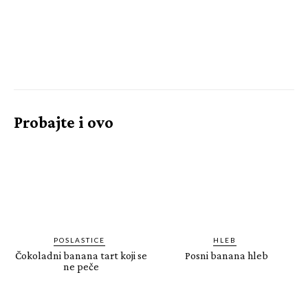
Probajte i ovo
POSLASTICE
HLEB
Čokoladni banana tart koji se
Posni banana hleb
ne peče