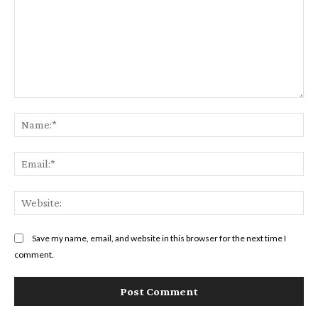
Comment:
Na
Ema
Web
Save my name, email, and website in this browser for the next time I
comment.