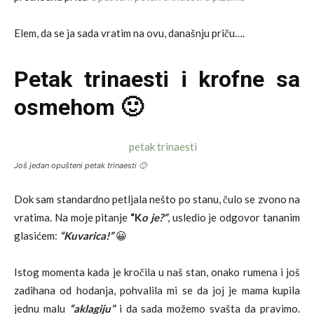
Elem, da se ja sada vratim na ovu, današnju priču….
Petak trinaesti i krofne sa
osmehom 🙂
Još jedan opušteni petak trinaesti 🙂
Dok sam standardno petljala nešto po stanu, čulo se zvono na
vratima. Na moje pitanje
“K
o je?”
, usledio je odgovor tananim
glasićem:
“Kuvarica!”
😀
Istog momenta kada je kročila u naš stan, onako rumena i još
zadihana od hodanja, pohvalila mi se da joj je mama kupila
jednu malu
“aklagiju”
i da sada možemo svašta da pravimo.