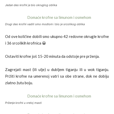
Jedan deo krofni je bio okruglog oblika
Drugi deo krofni vadili smo modlom i bio je srcolikog oblika
Od ove količine dobili smo ukupno 42 redovne okrugle krofne
i 36 srcolikih krofnica 😀
Ostaviti krofne još 15-20 minuta da odstoje pre prženja.
Zagrejati mast (ili ulje) u dubljem tiganju ili u wok tiganju.
Pržiti krofne na umerenoj vatri sa obe strane, dok ne dobiju
zlatno žutu boju.
Prženje krofni u vreloj masti