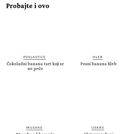
Probajte i ovo
POSLASTICE
HLEB
Čokoladni banana tart koji se
Posni banana hleb
ne peče
MUSAKE
USKRS