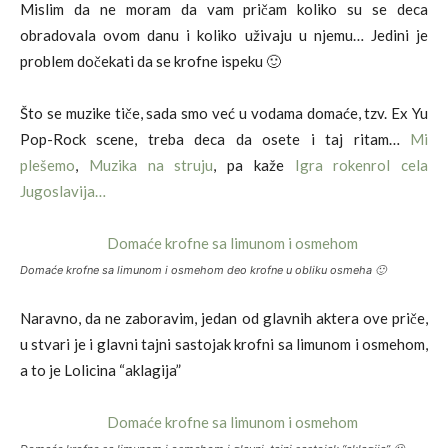
Mislim da ne moram da vam pričam koliko su se deca
obradovala ovom danu i koliko uživaju u njemu… Jedini je
problem dočekati da se krofne ispeku 🙂
Što se muzike tiče, sada smo već u vodama domaće, tzv. Ex Yu
Pop-Rock scene, treba deca da osete i taj ritam…
Mi
plešemo
,
Muzika na struju
, pa kaže
Igra rokenrol cela
Jugoslavija…
Domaće krofne sa limunom i osmehom deo krofne u obliku osmeha 🙂
Naravno, da ne zaboravim, jedan od glavnih aktera ove priče,
u stvari je i glavni tajni sastojak krofni sa limunom i osmehom,
a to je Lolicina “aklagija”