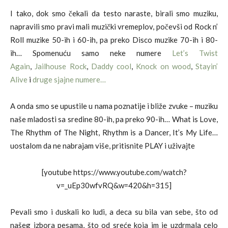
I tako, dok smo čekali da testo naraste,
birali smo muziku,
napravili smo pravi mali muzički vremeplov, počevši od
Rock n’
Roll muzike 50-ih i 60-ih, pa preko Disco muzike 70-ih i 80-
ih… Spomenuću samo neke numere
Let’s Twist
Again
,
Jailhouse Rock
,
Daddy cool
,
Knock on wood
,
Stayin’
Alive
i
druge sjajne numere…
A onda smo se upustile u nama poznatije i bliže zvuke – muziku
naše mladosti sa sredine 80-ih, pa preko 90-ih… What is Love,
The Rhythm of The Night, Rhythm is a Dancer, It’s My Life…
uostalom da ne nabrajam više, pritisnite PLAY i uživajte
[youtube https://www.youtube.com/watch?
v=_uEp30wfvRQ&w=420&h=315]
Pevali smo i đuskali ko ludi, a deca su bila van sebe, što od
našeg izbora pesama, što od sreće koja im je uzdrmala celo