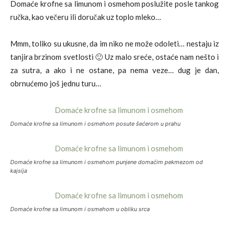
Domaće krofne sa limunom i osmehom poslužite posle tankog
ručka, kao večeru ili doručak uz toplo mleko…
Mmm, toliko su ukusne, da im niko ne može odoleti… nestaju iz
tanjira brzinom svetlosti 🙂 Uz malo sreće, ostaće nam nešto i
za sutra, a ako i ne ostane, pa nema veze… dug je dan,
obrnućemo još jednu turu…
Domaće krofne sa limunom i osmehom posute šećerom u prahu
Domaće krofne sa limunom i osmehom punjene domaćim pekmezom od
kajsija
Domaće krofne sa limunom i osmehom u obliku srca