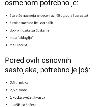
osmehom potrebno je:
što više nasmejane dece (različitog pola i uzrasta)
širok osmeh na licu odraslih
dobra muzika za đuskanje
mala “aklagija”
mali recept
Pored ovih osnovnih
sastojaka, potrebno je još:
2,5 dl mleka
2,5 dl vode
1 kocka svežeg kvasca
1 kašičica šećera