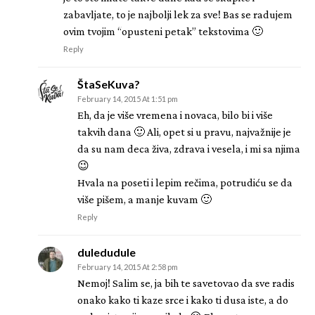
zabavljate, to je najbolji lek za sve! Bas se radujem
ovim tvojim “opusteni petak” tekstovima 🙂
Reply
ŠtaSeKuva?
February 14, 2015 At 1:51 pm
Eh, da je više vremena i novaca, bilo bi i više
takvih dana 🙂 Ali, opet si u pravu, najvažnije je
da su nam deca živa, zdrava i vesela, i mi sa njima
😉
Hvala na poseti i lepim rečima, potrudiću se da
više pišem, a manje kuvam 🙂
Reply
duledudule
February 14, 2015 At 2:58 pm
Nemoj! Salim se, ja bih te savetovao da sve radis
onako kako ti kaze srce i kako ti dusa iste, a do