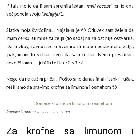
Pitala me je da li sam spremila jedan
“mali recept”
jer je ona
već ponela svoju
“aklagiju”…
Slatka moja švrćolina… Najslađa je 🙂 Oduvek sam želela da
imam ćerku, ali mi se ta želja (do sada) na žalost nije ostvarila.
Da li zbog ravnoteže u Svemiru ili moje neostvarene želje,
ipak, imam tu veliku sreću da sam teTka dvema preslatkim
devojčicama… Ljubi ih teTka <3 <3 <3
Nego da ne dužim priču… Pošto smo danas imali “tanki” ručak,
rešili smo da pravimo krofne sa limunom i osmehom 🙂
Domaće krofne sa limunom i osmehom
Za krofne sa limunom i