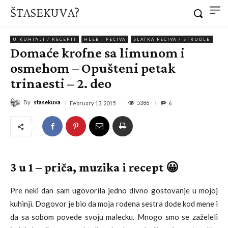
ŠTASEKUVA?
U KUHINJI / RECEPTI
HLEB I PECIVA
SLATKA PECIVA / STRUDLE
Domaće krofne sa limunom i
osmehom – Opušteni petak
trinaesti – 2. deo
By
stasekuva
5386
February 13, 2015
6
3 u 1 – priča, muzika i recept 😀
Pre neki dan sam ugovorila jedno divno gostovanje u mojoj
kuhinji. Dogovor je bio da moja rođena sestra dođe kod mene i
da sa sobom povede svoju malecku. Mnogo smo se zaželeli