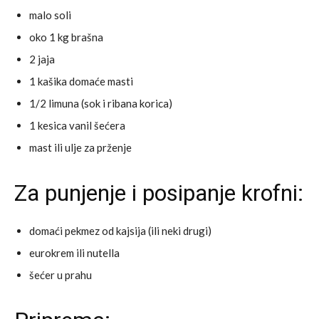
malo soli
oko 1 kg brašna
2 jaja
1 kašika domaće masti
1/2 limuna (sok i ribana korica)
1 kesica vanil šećera
mast ili ulje za prženje
Za punjenje i posipanje krofni:
domaći pekmez od kajsija (ili neki drugi)
eurokrem ili nutella
šećer u prahu