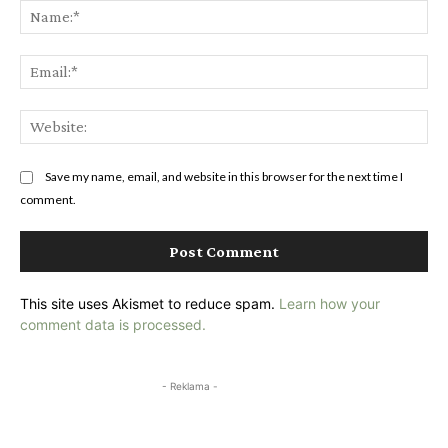
Na
Ema
Web
Save my name, email, and website in this browser for the next time I
comment.
This site uses Akismet to reduce spam.
Learn how your
comment data is processed.
- Reklama -