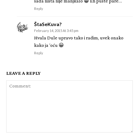
sada nista nije manjkalo 😀 Eh puste pare…
Reply
ŠtaSeKuva?
February 14, 2015 At 3:45 pm
Hvala Dule upravo tako i radim, uvek onako
kako ja ‘oću 😀
Reply
LEAVE A REPLY
Comment: