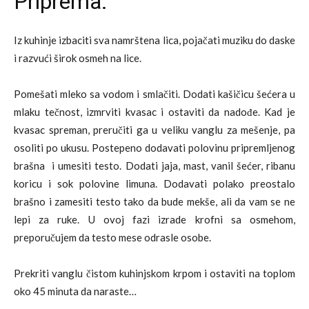
Priprema:
Iz kuhinje izbaciti sva namrštena lica, pojačati muziku do daske
i razvući širok osmeh na lice.
Pomešati mleko sa vodom i smlačiti. Dodati kašičicu šećera u
mlaku tečnost, izmrviti kvasac i ostaviti da nadođe. Kad je
kvasac spreman, preručiti ga u veliku vanglu za mešenje, pa
osoliti po ukusu. Postepeno dodavati polovinu pripremljenog
brašna i umesiti testo. Dodati jaja, mast, vanil šećer, ribanu
koricu i sok polovine limuna. Dodavati polako preostalo
brašno i zamesiti testo tako da bude mekše, ali da vam se ne
lepi za ruke. U ovoj fazi izrade krofni sa osmehom,
preporučujem da testo mese odrasle osobe.
Prekriti vanglu čistom kuhinjskom krpom i ostaviti na toplom
oko 45 minuta da naraste…