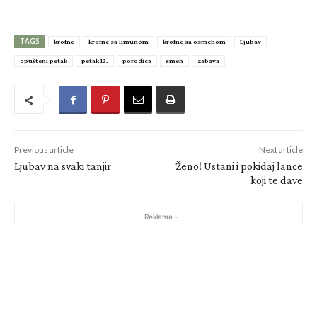
TAGS
krofne
krofne sa limunom
krofne sa osmehom
Ljubav
opušteni petak
petak 13.
porodica
smeh
zabava
Previous article
Next article
Ljubav na svaki tanjir
Ženo! Ustani i pokidaj lance
koji te dave
- Reklama -