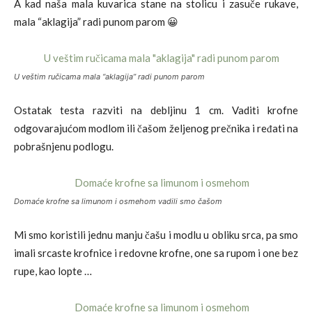
A kad naša mala kuvarica stane na stolicu i zasuče rukave,
mala “aklagija” radi punom parom 😀
U veštim ručicama mala “aklagija” radi punom parom
Ostatak testa razviti na debljinu 1 cm. Vaditi krofne
odgovarajućom modlom ili čašom željenog prečnika i ređati na
pobrašnjenu podlogu.
Domaće krofne sa limunom i osmehom vadili smo čašom
Mi smo koristili jednu manju čašu i modlu u obliku srca, pa smo
imali srcaste krofnice i redovne krofne, one sa rupom i one bez
rupe, kao lopte …