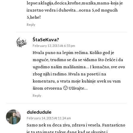
lepse:aklagija,decica,krofne,muzika,mama-koja je
izuzetno vedra i duhovita…ocena 5,od mogucih
5,hehe!
Reply
ŠtaSeKuva?
February 13, 2015 At 6:55 pm
Hvala puno na lepim rečima. Koliko god je
moguće, trudimo se da se viđamo što češće i da
ugodimo našim mališanima… I konačno, sve ovo
zbog njih i radimo. Hvala na poseti i na
komentaru, a vrata moje kuhinje uvek su vam
širom otvorena 🙂 Uživajte…
Reply
duledudule
February 14, 2015 At 11:24 am
Samo nek su deca ziva, zdrava i vesela. Fantasticno
je to sto imate takve dane kad se skupite i