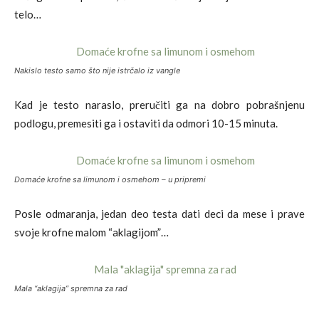
telo…
Nakislo testo samo što nije istrčalo iz vangle
Kad je testo naraslo, preručiti ga na dobro pobrašnjenu
podlogu, premesiti ga i ostaviti da odmori 10-15 minuta.
Domaće krofne sa limunom i osmehom – u pripremi
Posle odmaranja, jedan deo testa dati deci da mese i prave
svoje krofne malom “aklagijom”…
Mala “aklagija” spremna za rad