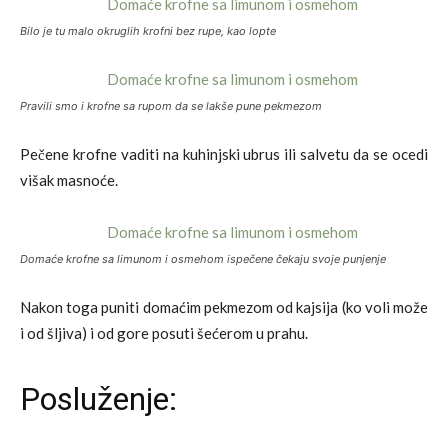
Bilo je tu malo okruglih krofni bez rupe, kao lopte
Pravili smo i krofne sa rupom da se lakše pune pekmezom
Pečene krofne vaditi na kuhinjski ubrus ili salvetu da se ocedi
višak masnoće.
Domaće krofne sa limunom i osmehom ispečene čekaju svoje punjenje
Nakon toga puniti domaćim pekmezom od kajsija (ko voli može
i od šljiva) i od gore posuti šećerom u prahu.
Posluženje: