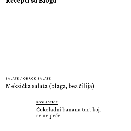
Recepti sa Bloga
SALATE / OBROK SALATE
Meksička salata (blaga, bez čilija)
POSLASTICE
Čokoladni banana tart koji
se ne peče