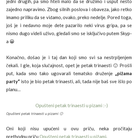
jedni drugih, pa smo hteli malo da se družimo i usput nešto
zajedno napravimo. Zbog silnih poslova i obaveza, jako retko
imamo priliku da se viđamo, ovako, preko nedelje. Pored toga,
još je i nedavno moje dete pazarilo neki virus gripa, pa se
nismo dugo videli uživo, gledali smo se isključivo putem Skyp-
a 😀
Konačno, došao je i taj dan koji smo svi sa nestrpljenjem
čekali. I gle, koja slučajnost, opet je petak trinaesti 🙂 Prošli
put, kada smo tako ugovarali tematsko druženje
„pižama
party“
isto je bio petak trinaesti, ali, tada nije baš sve išlo po
planu…
Opušteni petak trinaesti u pizami 🙂
Oni koji nisu upućeni u ovu priču, neka pročitaju
prethodnu priču
Opušteni petak trinaesti u pižami
.