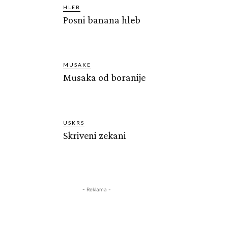
HLEB
Posni banana hleb
MUSAKE
Musaka od boranije
USKRS
Skriveni zekani
- Reklama -