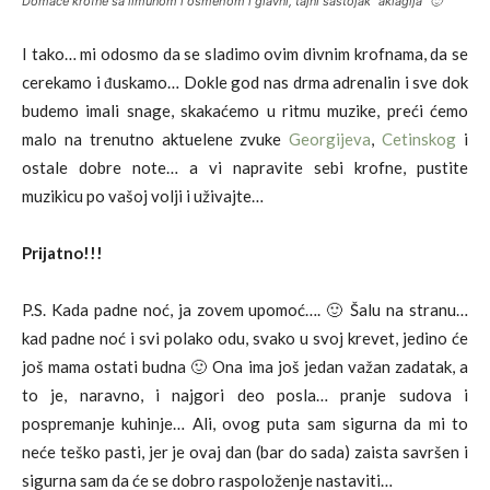
Domaće krofne sa limunom i osmehom i glavni, tajni sastojak “aklagija” 🙂
I tako… mi odosmo da se sladimo ovim divnim krofnama, da se
cerekamo i đuskamo… Dokle god nas drma adrenalin i sve dok
budemo imali snage, skakaćemo u ritmu muzike, preći ćemo
malo na trenutno aktuelene zvuke
Georgijeva
,
Cetinskog
i
ostale dobre note… a vi napravite sebi krofne, pustite
muzikicu po vašoj volji i uživajte…
Prijatno!!!
P.S. Kada padne noć, ja zovem upomoć…. 🙂 Šalu na stranu…
kad padne noć i svi polako odu, svako u svoj krevet, jedino će
još mama ostati budna 🙂 Ona ima još jedan važan zadatak, a
to je, naravno, i najgori deo posla… pranje sudova i
pospremanje kuhinje… Ali, ovog puta sam sigurna da mi to
neće teško pasti, jer je ovaj dan (bar do sada) zaista savršen i
sigurna sam da će se dobro raspoloženje nastaviti…