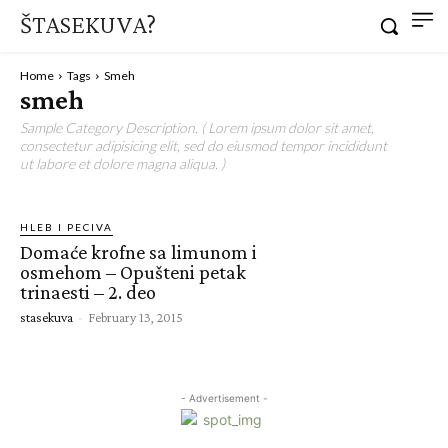
ŠTASEKUVA?
Home
Tags
Smeh
smeh
Sample Category Description. ( Lorem ipsum dolor sit amet,
consectetur adipisicing elit, sed do eiusmod tempor incididunt
ut labore et dolore magna aliqua. )
HLEB I PECIVA
Domaće krofne sa limunom i
osmehom – Opušteni petak
trinaesti – 2. deo
stasekuva
-
February 13, 2015
- Advertisement -