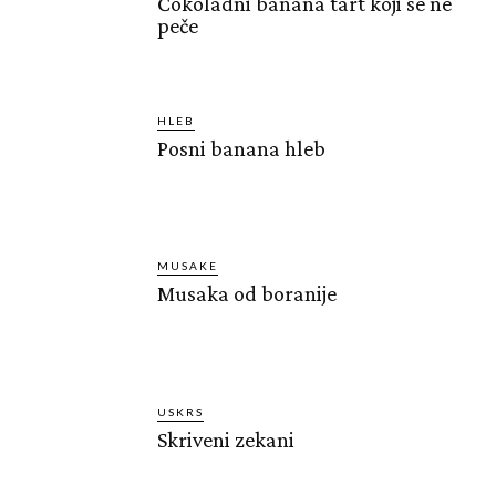
Čokoladni banana tart koji se ne
peče
HLEB
Posni banana hleb
MUSAKE
Musaka od boranije
USKRS
Skriveni zekani