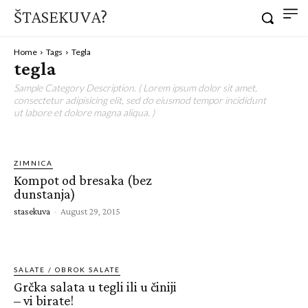
ŠTASEKUVA?
Home
Tags
Tegla
tegla
Sample Category Description. ( Lorem ipsum dolor sit amet,
consectetur adipisicing elit, sed do eiusmod tempor incididunt
ut labore et dolore magna aliqua. )
ZIMNICA
Kompot od bresaka (bez
dunstanja)
stasekuva
-
August 29, 2015
SALATE / OBROK SALATE
Grčka salata u tegli ili u činiji
– vi birate!