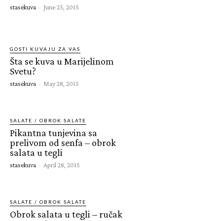
stasekuva
-
June 25, 2015
GOSTI KUVAJU ZA VAS
Šta se kuva u Marijelinom
Svetu?
stasekuva
-
May 28, 2015
SALATE / OBROK SALATE
Pikantna tunjevina sa
prelivom od senfa – obrok
salata u tegli
stasekuva
-
April 28, 2015
SALATE / OBROK SALATE
Obrok salata u tegli – ručak