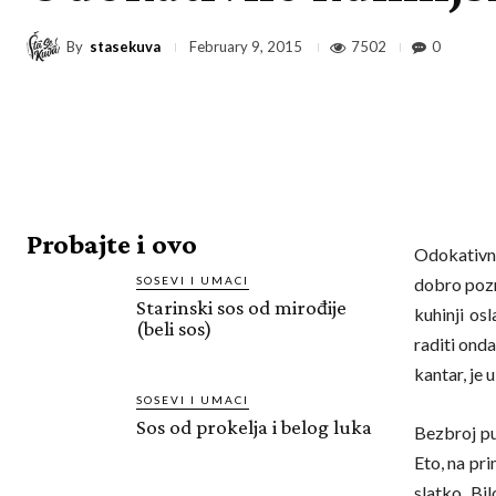
By
stasekuva
7502
0
February 9, 2015
Probajte i ovo
Odokativne
SOSEVI I UMACI
dobro poz
Starinski sos od mirođije
kuhinji os
(beli sos)
raditi onda
kantar, je u
SOSEVI I UMACI
Sos od prokelja i belog luka
Bezbroj pu
Eto, na pri
slatko. Bi