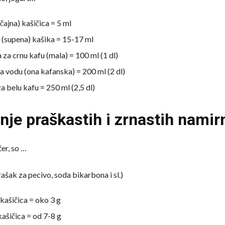
čajna) kašičica = 5 ml
a (supena) kašika = 15-17 ml
a za crnu kafu (mala) = 100 ml (1 dl)
za vodu (ona kafanska) = 200 ml (2 dl)
za belu kafu = 250 ml (2,5 dl)
je praškastih i zrnastih namir
er, so …
ašak za pecivo, soda bikarbona i sl.)
 kašičica = oko 3 g
kašičica = od 7-8 g