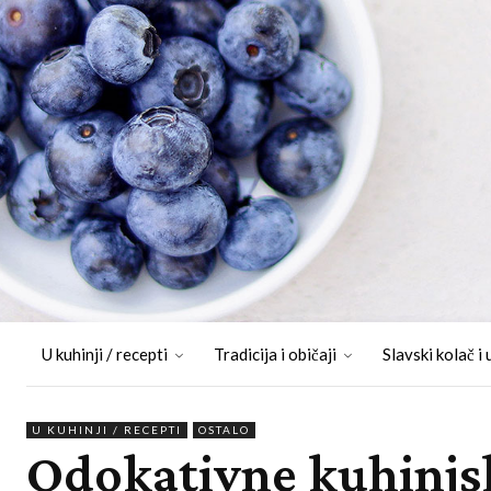
U kuhinji / recepti
Tradicija i običaji
Slavski kolač i 
U KUHINJI / RECEPTI
OSTALO
Odokativne kuhinjs