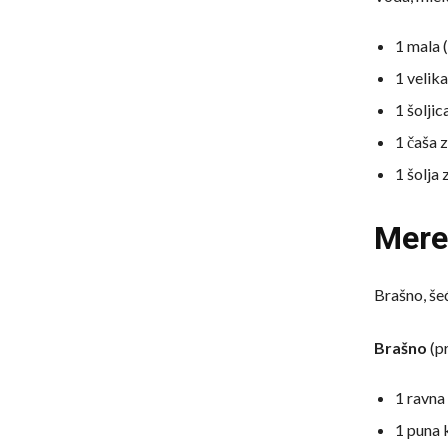
1 mala (
1 velik
1 šoljic
1 čaša 
1 šolja 
Meren
Brašno, šeć
Brašno
(pr
1 ravna
1 puna 