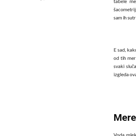
tabele m
šacometrij
sam ih sut
E sad, kako
od tih mer
svaki sluča
izgleda ov
Mere
Voda, mlek