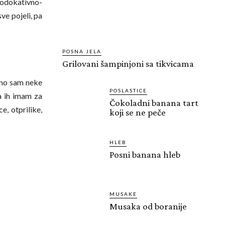
odokativno-
ve pojeli, pa
POSNA JELA
Grilovani šampinjoni sa tikvicama
no sam neke
POSLASTICE
da ih imam za
Čokoladni banana tart
e, otprilike,
koji se ne peče
HLEB
Posni banana hleb
MUSAKE
Musaka od boranije