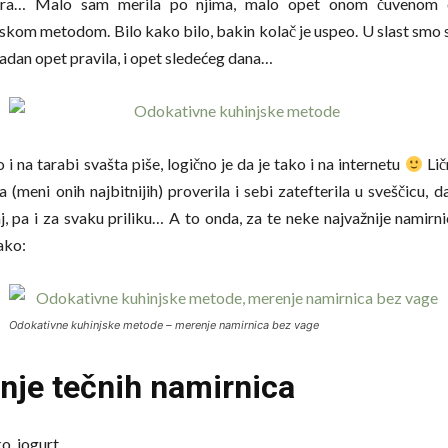
era… Malo sam merila po njima, malo opet onom čuvenom 
skom metodom. Bilo kako bilo, bakin kolač je uspeo. U slast smo s
radan opet pravila, i opet sledećeg dana…
 i na tarabi svašta piše, logično je da je tako i na internetu
Lič
a (meni onih najbitnijih) proverila i sebi zatefterila u sveščicu, 
j, pa i za svaku priliku… A to onda, za te neke najvažnije namirnic
ako:
Odokativne kuhinjske metode – merenje namirnica bez vage
nje tečnih namirnica
o, jogurt…