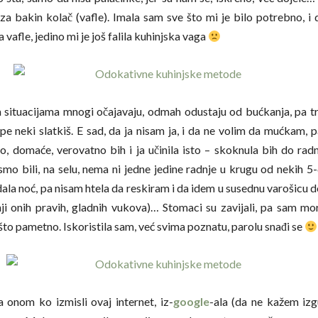
e za bakin kolač (vafle). Imala sam sve što mi je bilo potrebno, i 
a vafle, jedino mi je još falila kuhinjska vaga
situacijama mnogi očajavaju, odmah odustaju od bućkanja, pa t
upe neki slatkiš. E sad, da ja nisam ja, i da ne volim da mućkam, 
o, domaće, verovatno bih i ja učinila isto – skoknula bih do rad
mo bili, na selu, nema ni jedne jedine radnje u krugu od nekih 5
ala noć, pa nisam htela da reskiram i da idem u susednu varošicu do
nji onih pravih, gladnih vukova)… Stomaci su zavijali, pa sam mo
što pametno. Iskoristila sam, već svima poznatu, parolu snađi se
a onom ko izmisli ovaj internet, iz-
google
-ala (da ne kažem izg