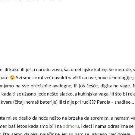
, ili kako ih još u narodu zovu, šacometrijske kuhinjske metode,
nate
Svi smo se mi već
navukli
navikli na ove, nove tehnologije, 
lanjamo na sve preciznije analogne, ili još češće, digitalne vage.
 kada ti se užasno jede nešto slatko, a kuhinjska vaga, ili što bi rekl
 kvaru (čitaj: nemaš baterije) ili ti nije pri ruci??? Parola – snađi se…
ta mi se desilo da hoću nešto na brzaka da spremim, a nemam va
mer, baš letos kada smo bili na
odmoru
, i deci i nama odraslima se
lo šta, samo da nisu palačinke, jer su nam se, iskreno, već dojele…