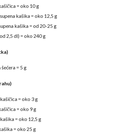
kašičica = oko 10 g
 supena kašika = oko 12,5 g
supena kašika = od 20-25 g
(od 2,5 dl) = oko 240 g
cka)
 šećera = 5 g
rahu)
 kašičica = oko 3 g
kašičica = oko 9 g
 kašika = oko 12,5 g
kašika = oko 25 g