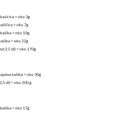
 kasicica = oko 3g
kašičica = oko 7g
 kašika = oko 10g
kašika = oko 22g
(od 2,5 dl) = oko 170g
supena kašika = oko 30g
(2,5 dl) = oko 200 g
 kašika = oko 17g