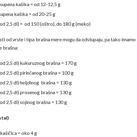
 supena kašika = od 12-12,5 g
supena kašika = od 20-25 g
(od 2,5 dl) = od 150 (oštro), do 180 g (meko)
osti od vrste i tipa brašna mere mogu da odstupaju, pa tako imamo 
e brašna:
 (od 2,5 dl) kukuruznog brašna = 170 g
(od 2,5 dl) pirinčanog brašna = 100 g
(od 2,5 dl) heljdinog brašna = 130 g
 (od 2,5 dl) prosenog brašna = 130 g
(od 2,5 dl) sojinog brašna = 130 g
stal)
 kašičica = oko 4 g