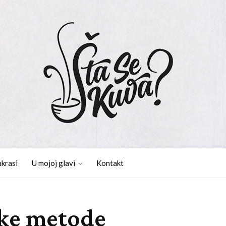
ukrasi
U mojoj glavi
Kontakt
ke metode