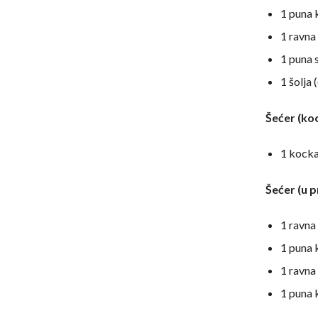
1 puna 
1 ravna
1 puna 
1 šolja 
Šećer (ko
1 kocka
Šećer (u p
1 ravna
1 puna 
1 ravna
1 puna 