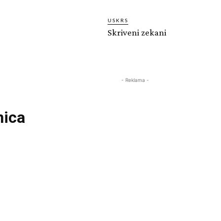
USKRS
Skriveni zekani
- Reklama -
nica