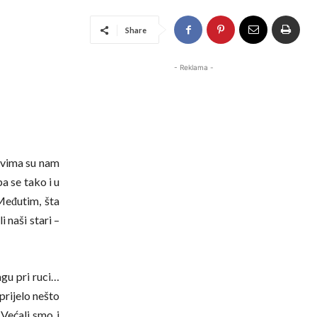
Share
- Reklama -
 svima su nam
pa se tako i u
 Međutim, šta
i naši stari –
gu pri ruci…
 prijelo nešto
 Većali smo i