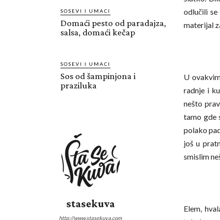
odlučili s
SOSEVI I UMACI
Domaći pesto od paradajza,
materijal z
salsa, domaći kečap
SOSEVI I UMACI
Sos od šampinjona i
U ovakvim 
praziluka
radnje i k
nešto prav
tamo gde s
polako pad
još u prat
smislim ne
stasekuva
Elem, hval
http://www.stasekuva.com