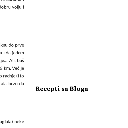
dobru volju i
rknu do prve
pa i da jedem
nje… Ali, baš
-6 km. Već je
 radnje (i to
rala brzo da
Recepti sa Bloga
uglala) neke