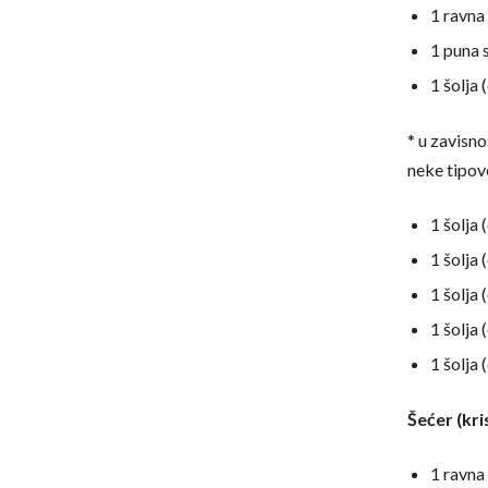
1 ravna
1 puna 
1 šolja 
* u zavisn
neke tipov
1 šolja
1 šolja 
1 šolja 
1 šolja
1 šolja 
Šećer (kri
1 ravna