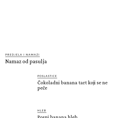
PREDJELA I NAMAZI
Namaz od pasulja
POSLASTICE
Čokoladni banana tart koji se ne
peče
HLEB
Posni banana hleb