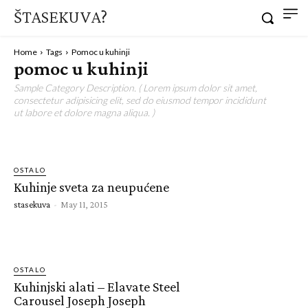
ŠTASEKUVA?
Home
Tags
Pomoc u kuhinji
pomoc u kuhinji
Sample Category Description. ( Lorem ipsum dolor sit amet,
consectetur adipisicing elit, sed do eiusmod tempor incididunt
ut labore et dolore magna aliqua. )
OSTALO
Kuhinje sveta za neupućene
stasekuva
-
May 11, 2015
OSTALO
Kuhinjski alati – Elavate Steel
Carousel Joseph Joseph