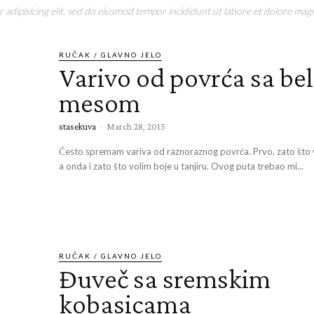
adipisicing elit, sed do eiusmod tempor incididunt ut labore et dolore magn
RUČAK / GLAVNO JELO
Varivo od povrća sa be
mesom
stasekuva
-
March 28, 2015
Često spremam variva od raznoraznog povrća. Prvo, zato što 
a onda i zato što volim boje u tanjiru. Ovog puta trebao mi...
RUČAK / GLAVNO JELO
Đuveč sa sremskim
kobasicama