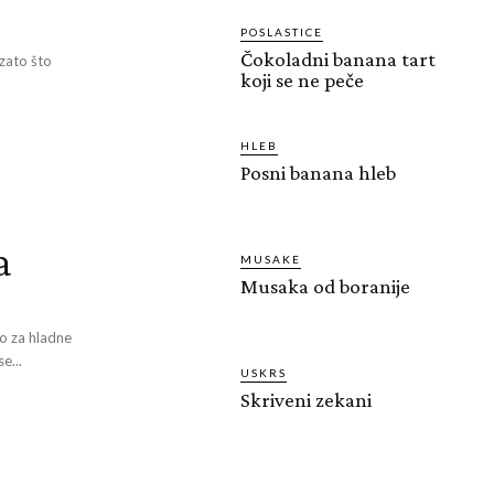
POSLASTICE
Čokoladni banana tart
zato što
koji se ne peče
HLEB
Posni banana hleb
a
MUSAKE
Musaka od boranije
o za hladne
e...
USKRS
Skriveni zekani