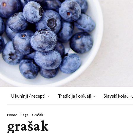
U kuhinji / recepti
Tradicija i običaji
Slavski kolač i 
Home
Tags
Grašak
grašak