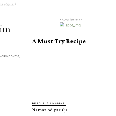
a aliqua. )
- Advertisement -
lim
A Must Try Recipe
volim povrće,
PREDJELA I NAMAZI
Namaz od pasulja