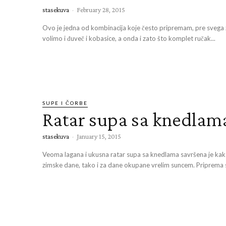
stasekuva
-
February 28, 2015
Ovo je jedna od kombinacija koje često pripremam, pre svega 
volimo i đuveč i kobasice, a onda i zato što komplet ručak...
SUPE I ČORBE
Ratar supa sa knedlam
stasekuva
-
January 15, 2015
Veoma lagana i ukusna ratar supa sa knedlama savršena je kak
zimske dane, tako i za dane okupane vrelim suncem. Priprema s