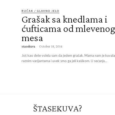
RUČAK / GLAVNO JELO
Grašak sa knedlama i
ćufticama od mleveno
mesa
stasekuva
-
October 18, 2014
Još kao dete volela sam da jedem grašak. Mama nam je kuvala
raznim varijantama i uvek smo ga jeli kašikom. U sećanju...
ŠTASEKUVA?