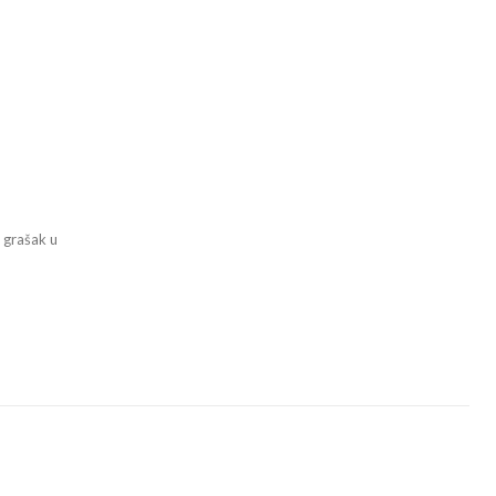
g
 grašak u