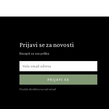
Prijavi se za novosti
Recepti za sve prilike
PRIJAVI SE
Poslati direktno na vaš email