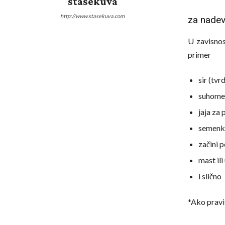
stasekuva
http://www.stasekuva.com
za nadev
U zavisnos
primer
sir (tvrd
suhomes
jaja za
semenke
začini p
mast ili
i slično
*Ako pravi