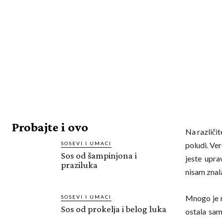
Probajte i ovo
Na različi
SOSEVI I UMACI
poludi. Ver
Sos od šampinjona i
jeste upra
praziluka
nisam znal
Mnogo je r
SOSEVI I UMACI
Sos od prokelja i belog luka
ostala sam