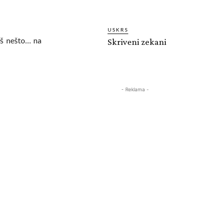
USKRS
oš nešto… na
Skriveni zekani
- Reklama -