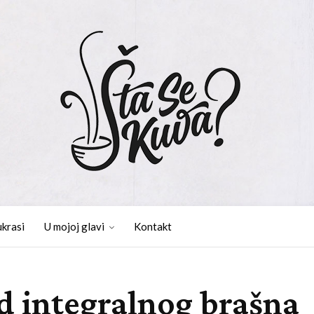
ukrasi
U mojoj glavi
Kontakt
od integralnog brašna