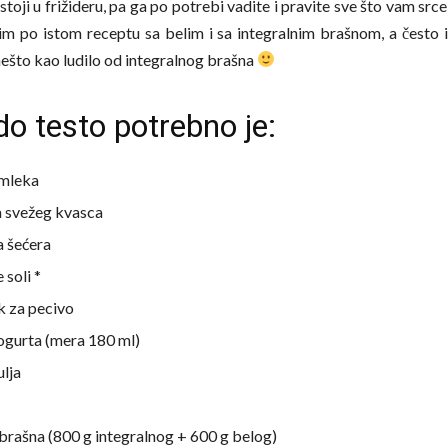
toji u frižideru, pa ga po potrebi vadite i pravite sve što vam srce
im po istom receptu sa belim i sa integralnim brašnom, a često
ešto kao ludilo od integralnog brašna
do testo potrebno je:
 mleka
 svežeg kvasca
a šećera
 soli *
k za pecivo
jogurta (mera 180 ml)
ulja
brašna (800 g integralnog + 600 g belog)