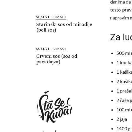
danima da s
testo prav
napravim n
SOSEVI I UMACI
Starinski sos od mirođije
(beli sos)
Za lu
SOSEVI I UMACI
500 ml
Crveni sos (sos od
paradajza)
1 kocka
1 kašik
2 kašike
1 praša
2 čaše 
100 ml 
2 jaja
1400 g 