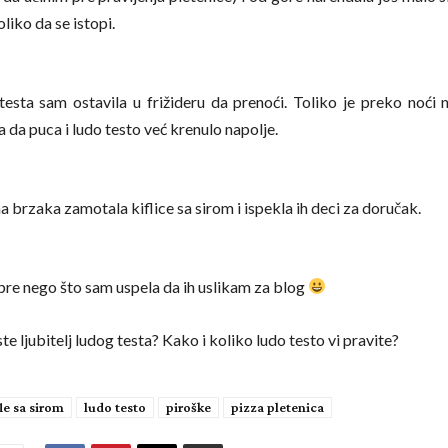
oliko da se istopi.
testa sam ostavila u frižideru da prenoći. Toliko je preko noći 
 da puca i ludo testo već krenulo napolje.
 brzaka zamotala kiflice sa sirom i ispekla ih deci za doručak.
 pre nego što sam uspela da ih uslikam za blog
 ste ljubitelj ludog testa? Kako i koliko ludo testo vi pravite?
fle sa sirom
ludo testo
piroške
pizza pletenica