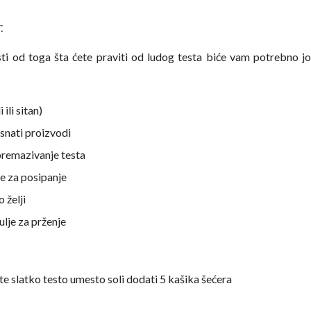
:
ti od toga šta ćete praviti od ludog testa biće vam potrebno j
i ili sitan)
nati proizvodi
 premazivanje testa
 za posipanje
o želji
 ulje za prženje
te slatko testo umesto soli dodati 5 kašika šećera