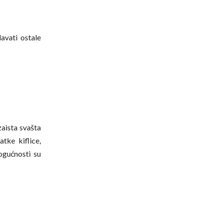
avati ostale
zaista svašta
atke kiflice,
ogućnosti su