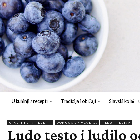
U kuhinji / recepti
Tradicija i običaji
Slavski kolač i 
U KUHINJI / RECEPTI
DORUČAK / VEČERA
HLEB I PECIVA
Ludo testo i ludilo 