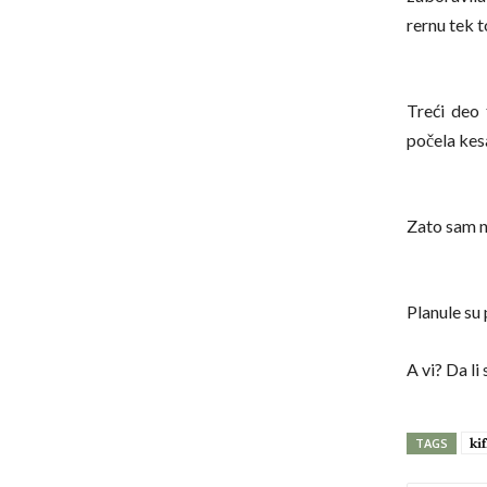
rernu tek t
Treći deo 
počela kesa
Zato sam na
Planule su
A vi? Da li
ki
TAGS