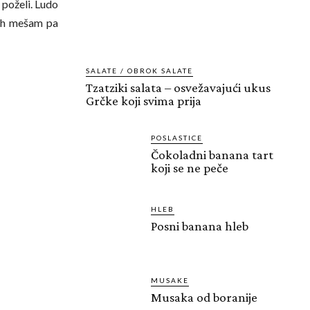
 poželi. Ludo
 ih mešam pa
SALATE / OBROK SALATE
Tzatziki salata – osvežavajući ukus
Grčke koji svima prija
POSLASTICE
Čokoladni banana tart
koji se ne peče
HLEB
Posni banana hleb
MUSAKE
Musaka od boranije