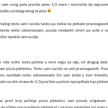
 sam ovog puta pravila samo 1/2 mere i iskoristila da napravi
 ludilo od integralnog brašna
ludog testa sam razvila tanko pa isekla na jednake pravougaoni
tavila nešto suhomesnato, posula rendanim sirom pa uvila u v
oške ispekla sam na ulju.
o više volim testa pečena u rerni nego na ulju, od drugog dela
sam pizza pletenicu. Testo sam razvila na veći pravougaonik. Pos
rom, naređala nešto suhomesnato što sam imala u tom trenutku 
rake sa obe strane do 1/3 površine a potom ispreplitala kao pleteni
o pred kraj pečenja pizza pletenicu sam posula origanom 
da učinim pre pravljenja pletenice) i od gore narendala još malo sir