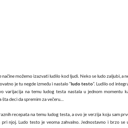
te načine možemo izazvati ludilo kod ljudi. Neko se ludo zaljubi, a
ovatno je tu negde između i nastalo “
ludo testo
“. Ludilo od integ
vo varijacija na temu ludog testa nastala u jednom momentu k
a šta deci da spremim za večeru…
aznih recepata na temu ludog testa, a ovo je verzija koju sam prv
 pri njoj. Ludo testo je veoma zahvalno. Jednostavno i brzo se