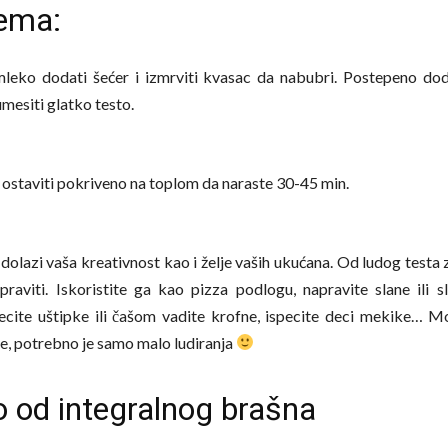
rema:
eko dodati šećer i izmrviti kvasac da nabubri. Postepeno dod
umesiti glatko testo.
 ostaviti pokriveno na toplom da naraste 30-45 min.
 dolazi vaša kreativnost kao i želje vaših ukućana. Od ludog testa 
raviti. Iskoristite ga kao pizza podlogu, napravite slane ili sl
pecite uštipke ili čašom vadite krofne, ispecite deci mekike… M
, potrebno je samo malo ludiranja
o od integralnog brašna