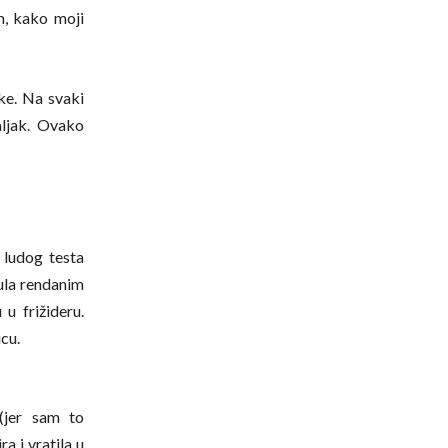
m, kako moji
ke. Na svaki
aljak. Ovako
 ludog testa
ula rendanim
u frižideru.
cu.
(jer sam to
a i vratila u