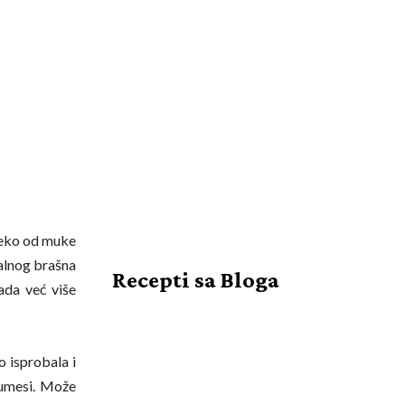
 neko od muke
ralnog brašna
Recepti sa Bloga
ada već više
o isprobala i
 umesi. Može