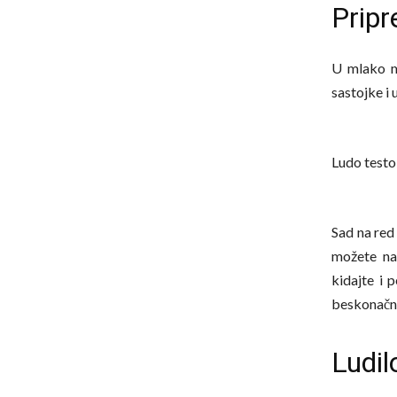
Prip
U mlako ml
sastojke i 
Ludo testo
Sad na red
možete nap
kidajte i 
beskonačne
Ludil