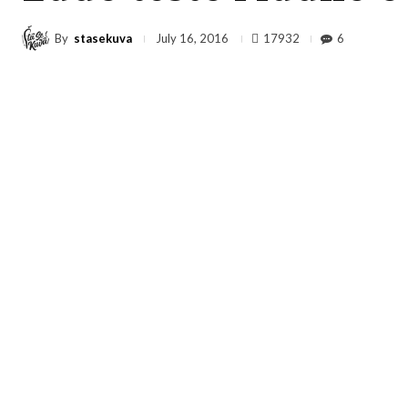
By
stasekuva
17932
6
July 16, 2016