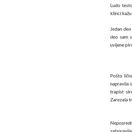
Ludo testo
klinci kažu
Jedan deo 
deo sam s
uvijene pir
Pošto ličn
napravila 
trapist si
Zarezala t
Neposredn
zaboravila 