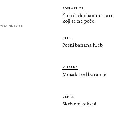
POSLASTICE
Čokoladni banana tart
koji se ne peče
vršen ručak za
HLEB
Posni banana hleb
MUSAKE
Musaka od boranije
USKRS
Skriveni zekani