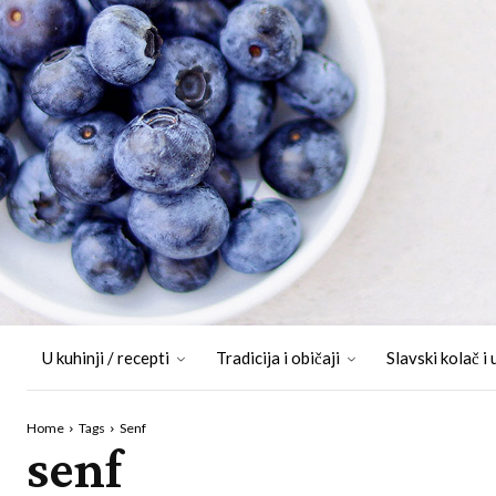
U kuhinji / recepti
Tradicija i običaji
Slavski kolač i 
Home
Tags
Senf
senf