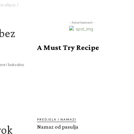
a aliqua. )
- Advertisement -
(bez
A Must Try Recipe
eve i bukvalno
PREDJELA I NAMAZI
rok
Namaz od pasulja