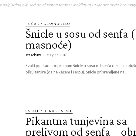
adipisicing elit, sed do eiusmod tempor incididunt ut labore et dolore magn
RUČAK / GLAVNO JELO
Šnicle u sosu od senfa 
masnoće)
stasekuva
-
May 27, 2016
Svaki put kada pripremam šnicle u sosu od senfa deca se oduš
oližu tanjire (da ne kažem i šerpu). Šnicle pripremljene na...
SALATE / OBROK SALATE
Pikantna tunjevina sa
prelivom od senfa – ob