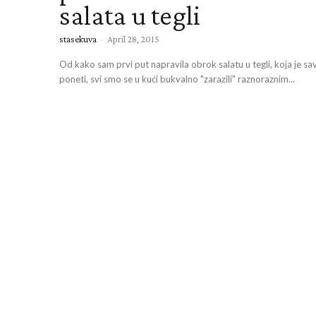
salata u tegli
stasekuva
-
April 28, 2015
Od kako sam prvi put napravila obrok salatu u tegli, koja je sa
poneti, svi smo se u kući bukvalno "zarazili" raznoraznim...