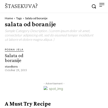
ŠTASEKUVA?
Home
Tags
Salata od boranije
salata od boranije
Sample Category Description. ( Lorem ipsum dolor sit amet,
consectetur adipisicing elit, sed do eiusmod tempor incididunt
ut labore et dolore magna aliqua. )
POSNA JELA
Salata od
boranije
stasekuva
-
October 29, 2015
- Advertisement -
A Must Try Recipe