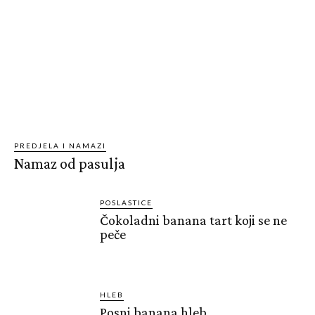
PREDJELA I NAMAZI
Namaz od pasulja
POSLASTICE
Čokoladni banana tart koji se ne
peče
HLEB
Posni banana hleb