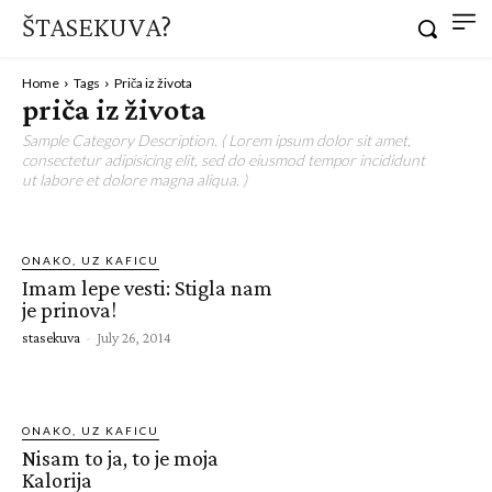
ŠTASEKUVA?
Home
Tags
Priča iz života
priča iz života
Sample Category Description. ( Lorem ipsum dolor sit amet,
consectetur adipisicing elit, sed do eiusmod tempor incididunt
ut labore et dolore magna aliqua. )
ONAKO, UZ KAFICU
Imam lepe vesti: Stigla nam
je prinova!
stasekuva
-
July 26, 2014
ONAKO, UZ KAFICU
Nisam to ja, to je moja
Kalorija