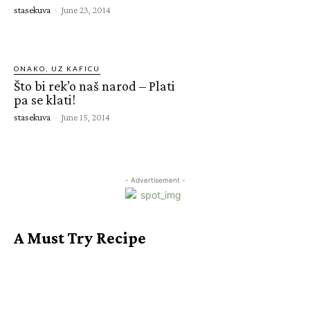
stasekuva
-
June 23, 2014
ONAKO, UZ KAFICU
Što bi rek’o naš narod – Plati
pa se klati!
stasekuva
-
June 15, 2014
- Advertisement -
A Must Try Recipe