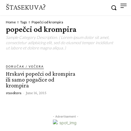
ŠTASEKUVA?
Home
Tags
Popečci od krompira
popečci od krompira
Sample Category Description. ( Lorem ipsum dolor sit amet,
consectetur adipisicing elit, sed do eiusmod tempor incididunt
ut labore et dolore magna aliqua. )
DORUČAK / VEČERA
Hrskavi popečci od krompira
ili samo pogačice od
krompira
stasekuva
-
June 16, 2015
- Advertisement -