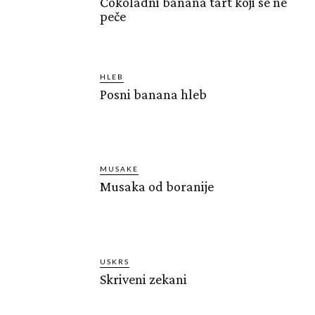
Čokoladni banana tart koji se ne
peče
HLEB
Posni banana hleb
MUSAKE
Musaka od boranije
USKRS
Skriveni zekani