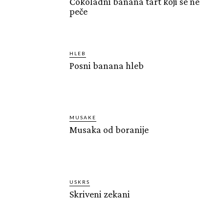
Čokoladni banana tart koji se ne
peče
HLEB
Posni banana hleb
MUSAKE
Musaka od boranije
USKRS
Skriveni zekani