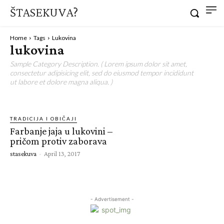
ŠTASEKUVA?
Home
Tags
Lukovina
lukovina
Sample Category Description. ( Lorem ipsum dolor sit amet,
consectetur adipisicing elit, sed do eiusmod tempor incididunt
ut labore et dolore magna aliqua. )
TRADICIJA I OBIČAJI
Farbanje jaja u lukovini –
pričom protiv zaborava
stasekuva
-
April 13, 2017
- Advertisement -