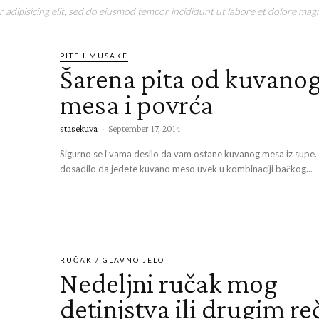
adipisicing elit, sed do eiusmod tempor incididunt ut labore et dolore magn
PITE I MUSAKE
Šarena pita od kuvano
mesa i povrća
stasekuva
-
September 17, 2014
Sigurno se i vama desilo da vam ostane kuvanog mesa iz supe.
dosadilo da jedete kuvano meso uvek u kombinaciji bačkog...
RUČAK / GLAVNO JELO
Nedeljni ručak mog
detinjstva ili drugim r