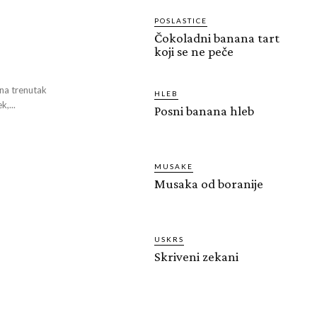
POSLASTICE
Čokoladni banana tart
koji se ne peče
 na trenutak
HLEB
,...
Posni banana hleb
MUSAKE
Musaka od boranije
USKRS
Skriveni zekani