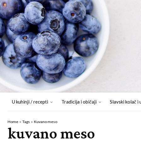
U kuhinji / recepti
Tradicija i običaji
Slavski kolač i 
Home
Tags
Kuvano meso
kuvano meso