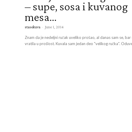
– supe, sosa i kuvanog
mesa…
stasekuva
-
June 1, 2014
Znam da je nedeljni ručak uveliko prošao, al danas sam se, bar
vratila u prošlost. Kuvala sam jedan deo "velikog ručka". Oduvek