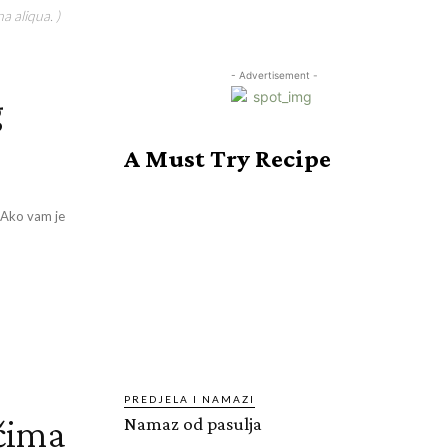
a aliqua. )
- Advertisement -
g
A Must Try Recipe
 Ako vam je
PREDJELA I NAMAZI
ečima
Namaz od pasulja