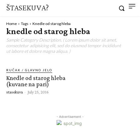
ŠTASEKUVA?
Home
Tags
Knedle od starog hleba
knedle od starog hleba
Sample Category Description. ( Lorem ipsum dolor sit amet,
consectetur adipisicing elit, sed do eiusmod tempor incididunt
ut labore et dolore magna aliqua. )
RUČAK / GLAVNO JELO
Knedle od starog hleba
(kuvane na pari)
stasekuva
-
July 25, 2016
- Advertisement -