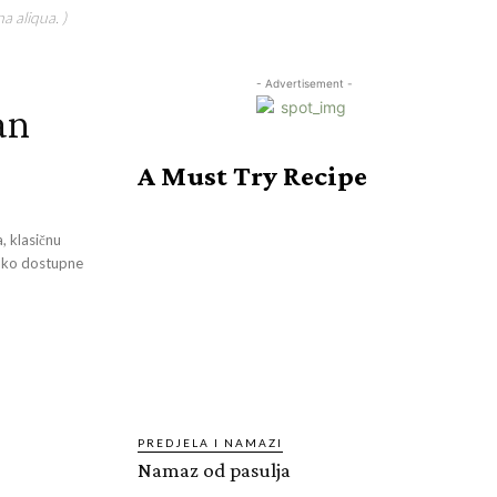
a aliqua. )
- Advertisement -
an
A Must Try Recipe
, klasičnu
lako dostupne
PREDJELA I NAMAZI
Namaz od pasulja