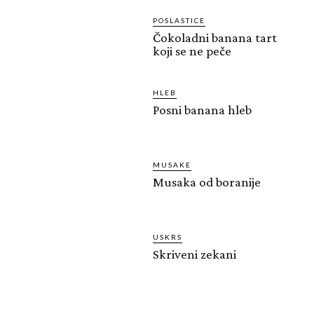
POSLASTICE
Čokoladni banana tart
koji se ne peče
HLEB
Posni banana hleb
MUSAKE
Musaka od boranije
USKRS
Skriveni zekani