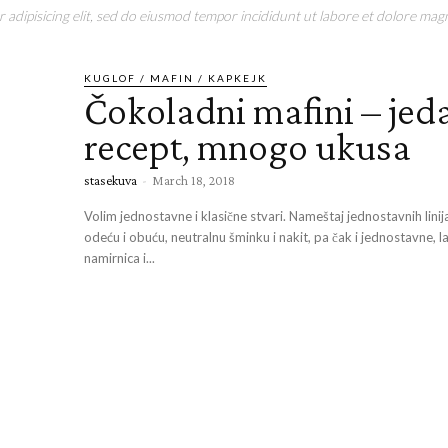
adipisicing elit, sed do eiusmod tempor incididunt ut labore et dolore magn
KUGLOF / MAFIN / KAPKEJK
Čokoladni mafini – jed
recept, mnogo ukusa
stasekuva
-
March 18, 2018
Volim jednostavne i klasične stvari. Nameštaj jednostavnih linija
odeću i obuću, neutralnu šminku i nakit, pa čak i jednostavne, 
namirnica i...