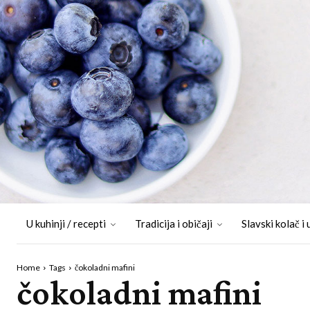
U kuhinji / recepti
Tradicija i običaji
Slavski kolač i 
Home
Tags
čokoladni mafini
čokoladni mafini