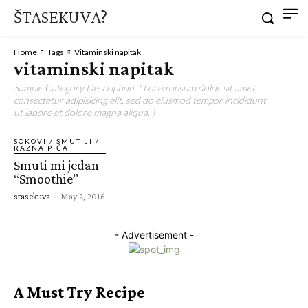
ŠTASEKUVA?
Home
Tags
Vitaminski napitak
vitaminski napitak
Sample Category Description. ( Lorem ipsum dolor sit amet,
consectetur adipisicing elit, sed do eiusmod tempor incididunt
ut labore et dolore magna aliqua. )
SOKOVI / SMUTIJI /
RAZNA PIĆA
Smuti mi jedan
“Smoothie”
stasekuva
-
May 2, 2016
- Advertisement -
A Must Try Recipe