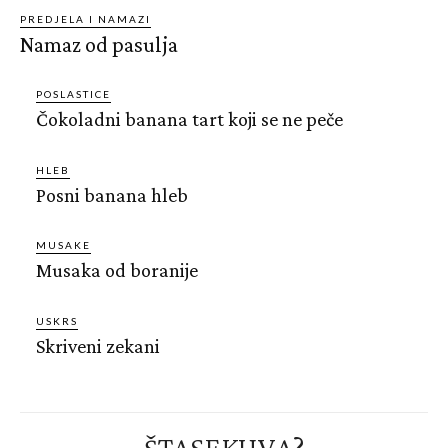
PREDJELA I NAMAZI
Namaz od pasulja
POSLASTICE
Čokoladni banana tart koji se ne peče
HLEB
Posni banana hleb
MUSAKE
Musaka od boranije
USKRS
Skriveni zekani
ŠTASEKUVA?