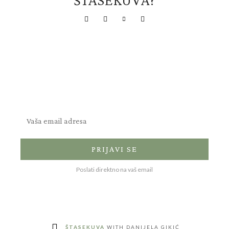
Prijavi se za novosti
Recepti za sve prilike
PRIJAVI SE
Poslati direktno na vaš email
ŠTASEKUVA
WITH DANIJELA GIKIĆ