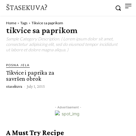
ŠTASEKUVA?
Home
Tags
Tikvice sa paprikom
tikvice sa paprikom
Sample Category Description. ( Lorem ipsum dolor sit amet,
consectetur adipisicing elit, sed do eiusmod tempor incididunt
ut labore et dolore magna aliqua. )
POSNA JELA
Tikvice i paprika za
savršen obrok
stasekuva
-
July 1, 2015
- Advertisement -
A Must Try Recipe