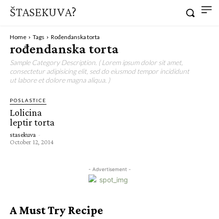
ŠTASEKUVA?
Home
Tags
Rođendanska torta
rođendanska torta
Sample Category Description. ( Lorem ipsum dolor sit amet,
consectetur adipisicing elit, sed do eiusmod tempor incididunt
ut labore et dolore magna aliqua. )
POSLASTICE
Lolicina
leptir torta
stasekuva
-
October 12, 2014
- Advertisement -
A Must Try Recipe