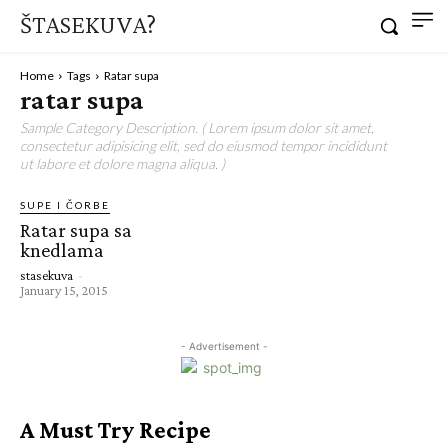
ŠTASEKUVA?
Home
Tags
Ratar supa
ratar supa
Sample Category Description. ( Lorem ipsum dolor sit amet,
consectetur adipisicing elit, sed do eiusmod tempor incididunt
ut labore et dolore magna aliqua. )
SUPE I ČORBE
Ratar supa sa
knedlama
stasekuva
-
January 15, 2015
- Advertisement -
A Must Try Recipe