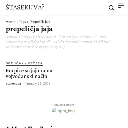
ŠTASEKUVA?
Home
Tags
Prepeličja jaja
prepeličja jaja
Sample Category Description. ( Lorem ipsum dolor sit amet,
consectetur adipisicing elit, sed do eiusmod tempor incididunt
ut labore et dolore magna aliqua. )
DORUČAK / VEČERA
Korpice sa jajima na
vojvođanski način
stasekuva
-
January 25, 2018
- Advertisement -