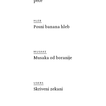
peče
HLEB
Posni banana hleb
MUSAKE
Musaka od boranije
USKRS
Skriveni zekani