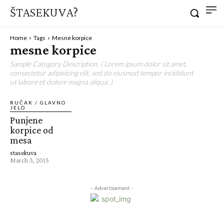
ŠTASEKUVA?
Home
Tags
Mesne korpice
mesne korpice
Sample Category Description. ( Lorem ipsum dolor sit amet,
consectetur adipisicing elit, sed do eiusmod tempor incididunt
ut labore et dolore magna aliqua. )
RUČAK / GLAVNO
JELO
Punjene
korpice od
mesa
stasekuva
-
March 3, 2015
- Advertisement -