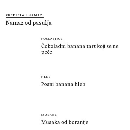
PREDJELA I NAMAZI
Namaz od pasulja
POSLASTICE
Čokoladni banana tart koji se ne
peče
HLEB
Posni banana hleb
MUSAKE
Musaka od boranije