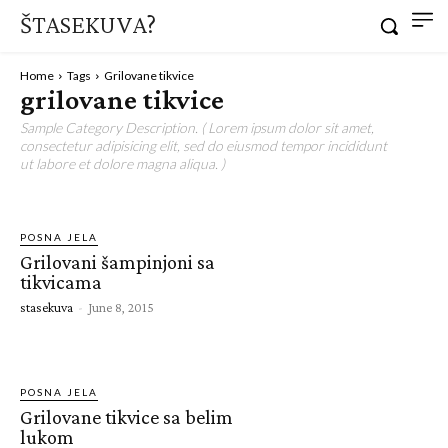
ŠTASEKUVA?
Home
Tags
Grilovane tikvice
grilovane tikvice
Sample Category Description. ( Lorem ipsum dolor sit amet,
consectetur adipisicing elit, sed do eiusmod tempor incididunt
ut labore et dolore magna aliqua. )
POSNA JELA
Grilovani šampinjoni sa
tikvicama
stasekuva
-
June 8, 2015
POSNA JELA
Grilovane tikvice sa belim
lukom