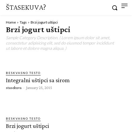
ŠTASEKUVA?
Home
Tags
Brzi jogurt uštipci
Brzi jogurt uštipci
Sample Category Description. ( Lorem ipsum dolor sit amet,
consectetur adipisicing elit, sed do eiusmod tempor incididunt
ut labore et dolore magna aliqua. )
BESKVASNO TESTO
Integralni uštipci sa sirom
stasekuva
-
January 25, 2015
BESKVASNO TESTO
Brzi jogurt uštipci