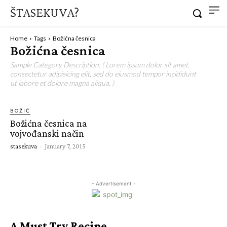
ŠTASEKUVA?
Home
Tags
Božićna česnica
Božićna česnica
Sample Category Description. ( Lorem ipsum dolor sit amet,
consectetur adipisicing elit, sed do eiusmod tempor incididunt
ut labore et dolore magna aliqua. )
BOŽIĆ
Božićna česnica na
vojvođanski način
stasekuva
-
January 7, 2015
- Advertisement -
A Must Try Recipe