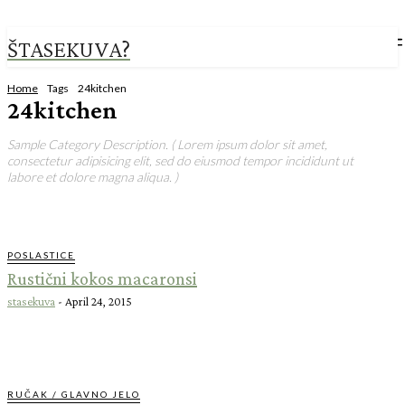
ŠTASEKUVA?
Home
Tags
24kitchen
24kitchen
Sample Category Description. ( Lorem ipsum dolor sit amet,
consectetur adipisicing elit, sed do eiusmod tempor incididunt ut
labore et dolore magna aliqua. )
POSLASTICE
Rustični kokos macaronsi
stasekuva
-
April 24, 2015
RUČAK / GLAVNO JELO