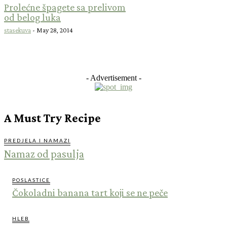
Prolećne špagete sa prelivom
od belog luka
stasekuva
-
May 28, 2014
- Advertisement -
A Must Try Recipe
PREDJELA I NAMAZI
Namaz od pasulja
POSLASTICE
Čokoladni banana tart koji se ne peče
HLEB