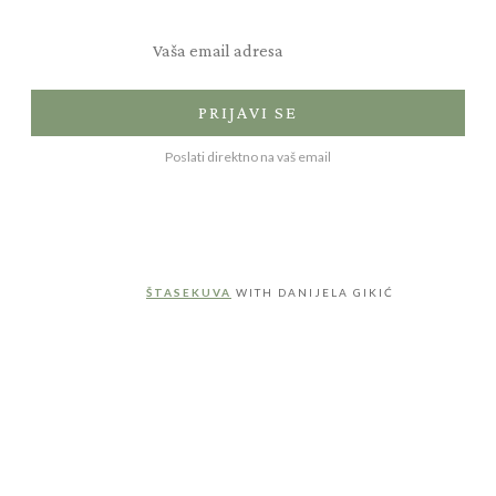
Recepti za sve prilike
PRIJAVI SE
Poslati direktno na vaš email
ŠTASEKUVA
WITH DANIJELA GIKIĆ