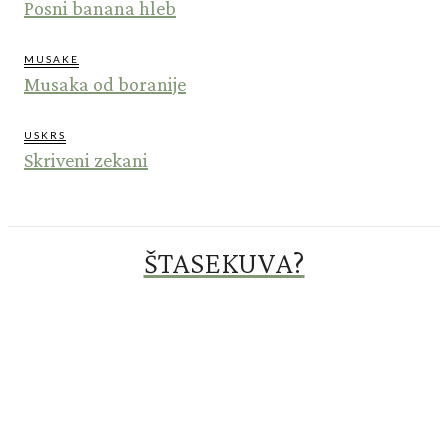
Posni banana hleb
MUSAKE
Musaka od boranije
USKRS
Skriveni zekani
ŠTASEKUVA?
Prijavi se za novosti