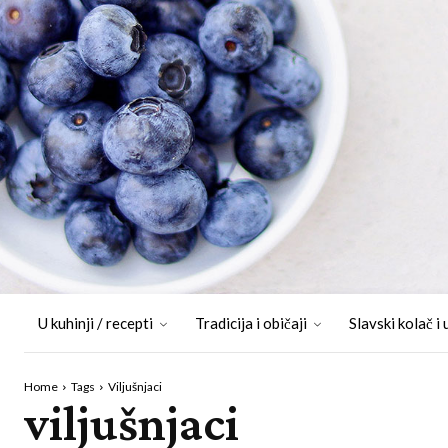
U kuhinji / recepti
Tradicija i običaji
Slavski kolač i 
Home
Tags
Viljušnjaci
viljušnjaci