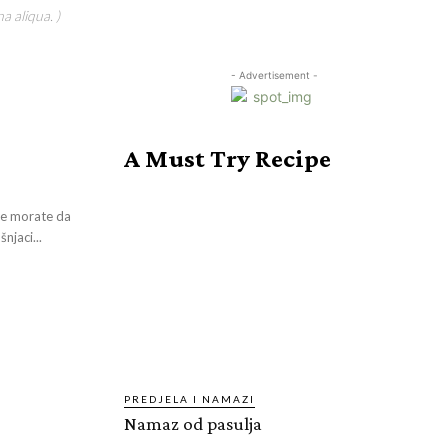
a aliqua. )
- Advertisement -
A Must Try Recipe
ne morate da
njaci...
PREDJELA I NAMAZI
Namaz od pasulja