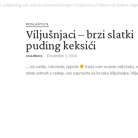
adipisicing elit, sed do eiusmod tempor incididunt ut labore et dolore magn
POSLASTICE
Viljušnjaci – brzi slatki
puding keksići
stasekuva
-
December 3, 2014
... od vanile, čokolade, jagode
Kada vam se jede neki keks, 
idete odmah u radnju, već napravite na brzaka Viljušnjake. Viljuš