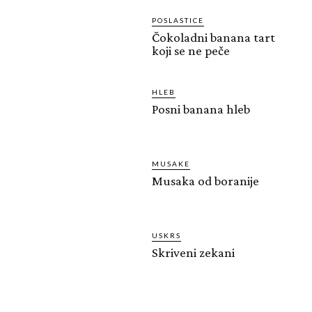
POSLASTICE
Čokoladni banana tart
koji se ne peče
HLEB
Posni banana hleb
MUSAKE
Musaka od boranije
USKRS
Skriveni zekani