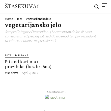
ŠTASEKUVA?
Home
Tags
Vegetarijansko jelo
vegetarijansko jelo
Sample Category Description. ( Lorem ipsum dolor sit amet,
consectetur adipisicing elit, sed do eiusmod tempor incididunt
ut labore et dolore magna aliqua. )
PITE I MUSAKE
Pita od karfiola i
praziluka (bez brašna)
stasekuva
-
April 7, 2015
- Advertisement -