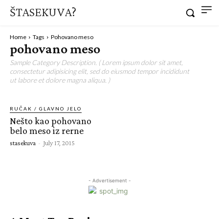
ŠTASEKUVA?
Home
Tags
Pohovano meso
pohovano meso
Sample Category Description. ( Lorem ipsum dolor sit amet,
consectetur adipisicing elit, sed do eiusmod tempor incididunt
ut labore et dolore magna aliqua. )
RUČAK / GLAVNO JELO
Nešto kao pohovano
belo meso iz rerne
stasekuva
-
July 17, 2015
- Advertisement -