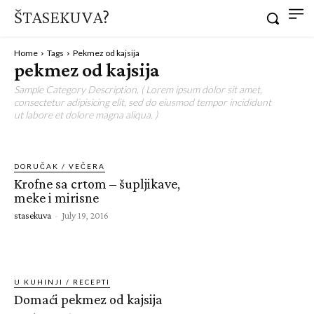
ŠTASEKUVA?
Home
Tags
Pekmez od kajsija
pekmez od kajsija
Sample Category Description. ( Lorem ipsum dolor sit amet,
consectetur adipisicing elit, sed do eiusmod tempor incididunt
ut labore et dolore magna aliqua. )
DORUČAK / VEČERA
Krofne sa crtom – šupljikave,
meke i mirisne
stasekuva
-
July 19, 2016
U KUHINJI / RECEPTI
Domaći pekmez od kajsija